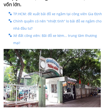
vốn lớn.
TP.HCM: đề xuất bãi đỗ xe ngầm tại công viên Gia Định
Chính quyền có nên “nhiệt tình” lo bãi đỗ xe ngầm cho
nhà đầu tư?
Xẻ đất công viên: Bãi đỗ xe kèm... trung tâm thương
mại!