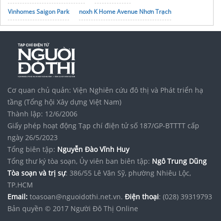
Vinhomes Saigon Park
noxh K Home Avenue Nhơn Trạch
Tập đoàn Bcons Group
giá vàng kim long
Cơ quan chủ quản: Viện Nghiên cứu đô thị và Phát triển hạ
tầng (Tổng hội Xây dựng Việt Nam)
Thành lập: 12/6/2006
Giấy phép hoạt động Tạp chí điện tử số 187/GP-BTTTT cấp
ngày 26/5/2023
Tổng biên tập:
Nguyễn Đào Vĩnh Huy
Tổng thư ký tòa soạn, Ủy viên ban biên tập:
Ngô Trung Dũng
Tòa soạn và trị sự
: 386/55 Lê Văn Sỹ, phường Nhiêu Lộc,
TP.HCM
Email:
toasoan@nguoidothi.net.vn.
Điện thoại
: (028) 39319793
Bản quyền © 2017 Người Đô Thị Online