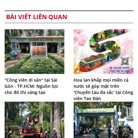
BÀI VIẾT LIÊN QUAN
"Công viên di sản" tại Sài
Hoa lan khắp mọi miền cả
Gòn - TP.HCM: Nguồn lực
nước sẽ góp mặt trên
cho đô thị sáng tạo
'Chuyến tàu đa sắc' tại Công
viên Tao Đàn