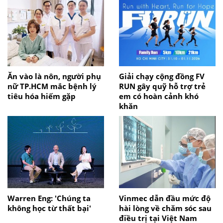
Ăn vào là nôn, người phụ
Giải chạy cộng đồng FV
nữ TP.HCM mắc bệnh lý
RUN gây quỹ hỗ trợ trẻ
tiêu hóa hiếm gặp
em có hoàn cảnh khó
khăn
Warren Eng: 'Chúng ta
Vinmec dẫn đầu mức độ
không học từ thất bại'
hài lòng về chăm sóc sau
điều trị tại Việt Nam