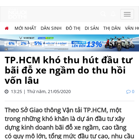
MỚI NHẤT
DÂN SINH
ĐÔ THỊ
DI SẢN
THỊ DÂN
VĂN H
TP.HCM khó thu hút đầu tư
bãi đỗ xe ngầm do thu hồi
vốn lâu
13:25 | Thứ năm, 21/05/2020
0
Theo Sở Giao thông Vận tải TP.HCM, một
trong những khó khăn là dự án đầu tư xây
dựng kinh doanh bãi đỗ xe ngầm, cao tầng
có quy mô lớn, tổng mức đầu tư cao, nhu cầu