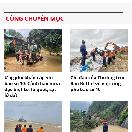
CÙNG CHUYÊN MỤC
Ứng phó khẩn cấp với
Chỉ đạo của Thường trực
bão số 10: Cảnh báo mưa
Ban Bí thư về việc ứng
đặc biệt to, lũ quét, sạt
phó bão số 10
lở đất