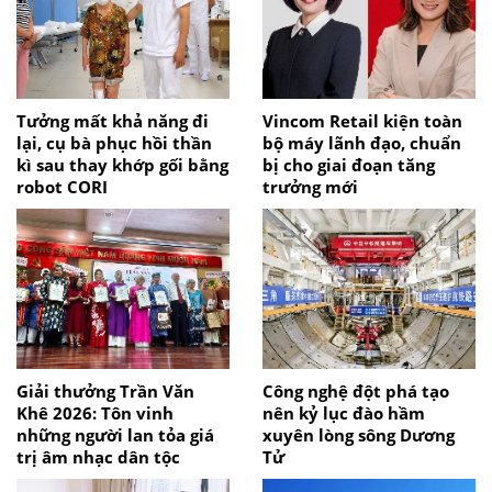
Tưởng mất khả năng đi
Vincom Retail kiện toàn
lại, cụ bà phục hồi thần
bộ máy lãnh đạo, chuẩn
kì sau thay khớp gối bằng
bị cho giai đoạn tăng
robot CORI
trưởng mới
Giải thưởng Trần Văn
Công nghệ đột phá tạo
Khê 2026: Tôn vinh
nên kỷ lục đào hầm
những người lan tỏa giá
xuyên lòng sông Dương
trị âm nhạc dân tộc
Tử