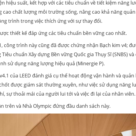
 hiệu suất, kết hợp với các tiêu chuẩn về tiết kiệm năng lư
g cao chất lượng môi trường sống, nâng cao khả năng quản 
g trình trong việc thích ứng với sự thay đổi.
ược thiết kế đáp ứng các tiêu chuẩn bền vững cao nhất.
1, công trình này cũng đã được chứng nhận Bạch kim v4; đ
ng Tiêu chuẩn Xây dựng Bền vững Quốc gia Thụy Sĩ (SNBS) và
ình sử dụng năng lượng hiệu quả (Minergie P).
v4.1 của LEED đánh giá cụ thể hoạt động vận hành và quản 
 chốt được giám sát thường xuyên, như việc sử dụng năng l
, sự thoải mái của người lui tới và việc đi lại của nhân viên.
ận trên và Nhà Olympic đứng đầu danh sách này.