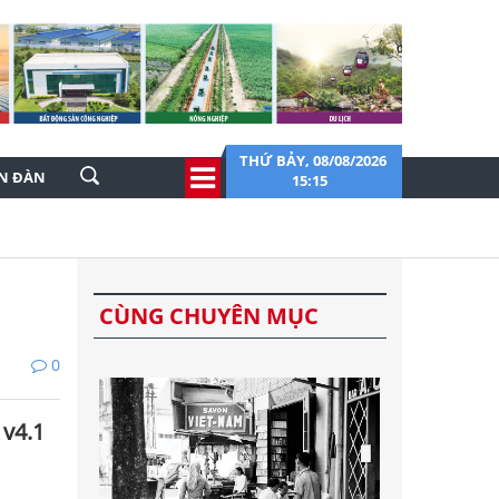
THỨ BẢY, 08/08/2026
ỄN ĐÀN
15:15
CÙNG CHUYÊN MỤC
0
 v4.1