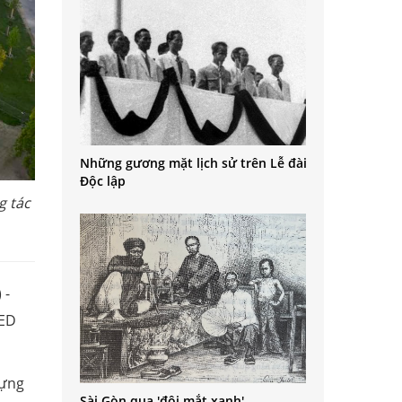
Những gương mặt lịch sử trên Lễ đài
Độc lập
g tác
 -
EED
dựng
Sài Gòn qua 'đôi mắt xanh'