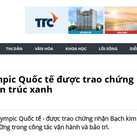
THỊ DÂN
VĂN HÓA
KHOA HỌC
LỐI SỐNG
DI
mpic Quốc tế được trao chứng
n trúc xanh
lympic Quốc tế - được trao chứng nhận Bạch kim
ng trong công tác vận hành và bảo trì.