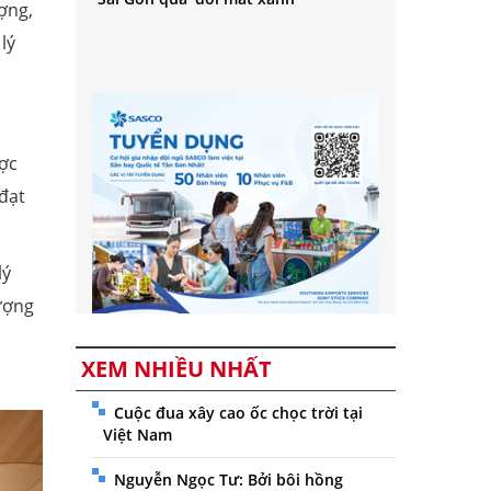
ợng,
lý
ược
 đạt
lý
ượng
XEM NHIỀU NHẤT
Cuộc đua xây cao ốc chọc trời tại
Việt Nam
Nguyễn Ngọc Tư: Bởi bôi hồng