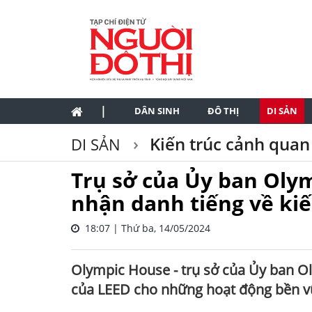
|
DÂN SINH
ĐÔ THỊ
DI SẢN
Kiến trúc cảnh quan
DI SẢN
Trụ sở của Ủy ban Oly
nhận danh tiếng về kiế
18:07 | Thứ ba, 14/05/2024
Olympic House - trụ sở của Ủy ban O
của LEED cho những hoạt động bền vữ