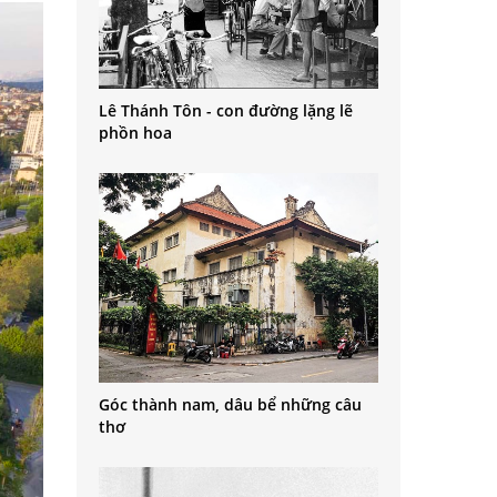
Lê Thánh Tôn - con đường lặng lẽ
phồn hoa
Góc thành nam, dâu bể những câu
thơ