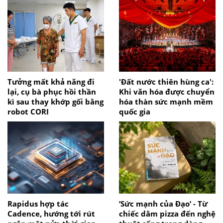
Tưởng mất khả năng đi
'Đất nước thiên hùng ca':
lại, cụ bà phục hồi thần
Khi văn hóa được chuyển
kì sau thay khớp gối bằng
hóa thàn sức mạnh mềm
robot CORI
quốc gia
Rapidus hợp tác
‘Sức mạnh của Đạo’ - Từ
Cadence, hướng tới rút
chiếc dằm pizza đến nghệ