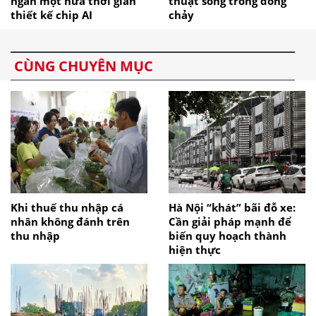
ngắn một nửa thời gian
thuật sống trong dòng
thiết kế chip AI
chảy
CÙNG CHUYÊN MỤC
Khi thuế thu nhập cá
Hà Nội “khát” bãi đỗ xe:
nhân không đánh trên
Cần giải pháp mạnh để
thu nhập
biến quy hoạch thành
hiện thực​