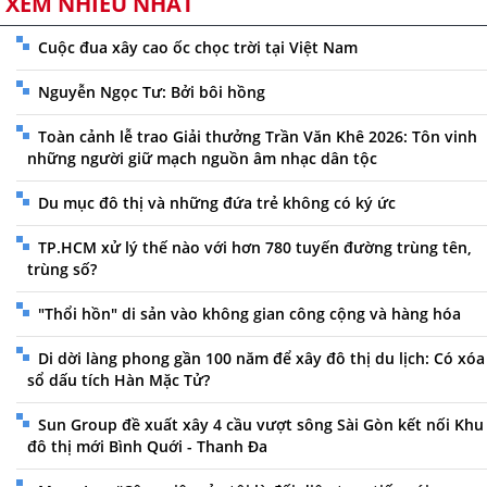
XEM NHIỀU NHẤT
Cuộc đua xây cao ốc chọc trời tại Việt Nam
Nguyễn Ngọc Tư: Bởi bôi hồng
Toàn cảnh lễ trao Giải thưởng Trần Văn Khê 2026: Tôn vinh
những người giữ mạch nguồn âm nhạc dân tộc
Du mục đô thị và những đứa trẻ không có ký ức
TP.HCM xử lý thế nào với hơn 780 tuyến đường trùng tên,
trùng số?
"Thổi hồn" di sản vào không gian công cộng và hàng hóa
Di dời làng phong gần 100 năm để xây đô thị du lịch: Có xóa
sổ dấu tích Hàn Mặc Tử?
Sun Group đề xuất xây 4 cầu vượt sông Sài Gòn kết nối Khu
đô thị mới Bình Quới - Thanh Đa