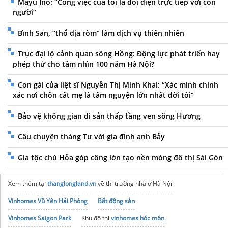
Mayu Ino: “Công việc của tôi là đối diện trực tiếp với con
người”
Bình San, “thổ địa ròm” làm dịch vụ thiên nhiên
Trục đại lộ cảnh quan sông Hồng: Động lực phát triển hay
phép thử cho tầm nhìn 100 năm Hà Nội?
Con gái của liệt sĩ Nguyễn Thị Minh Khai: “Xác minh chính
xác nơi chôn cất mẹ là tâm nguyện lớn nhất đời tôi”
Bảo vệ không gian di sản thấp tầng ven sông Hương
Câu chuyện tháng Tư với gia đình anh Bảy
Gia tộc chú Hỏa góp công lớn tạo nền móng đô thị Sài Gòn
Xem thêm tại
thanglongland.vn
về thị trường nhà ở Hà Nội
Vinhomes Vũ Yên Hải Phòng
Bất động sản
Vinhomes Saigon Park
Khu đô thị
vinhomes hóc môn