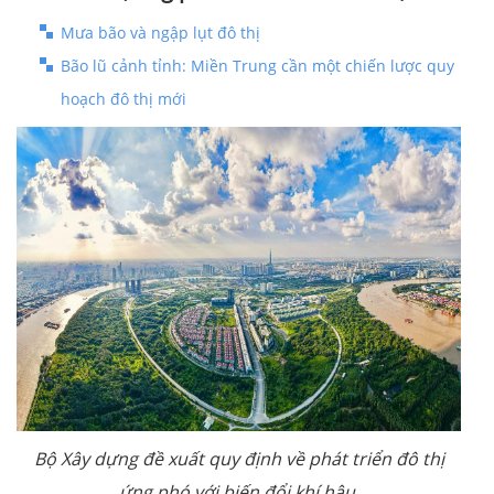
Mưa bão và ngập lụt đô thị
Bão lũ cảnh tỉnh: Miền Trung cần một chiến lược quy
hoạch đô thị mới
Bộ Xây dựng đề xuất quy định về phát triển đô thị
ứng phó với biến đổi khí hậu.