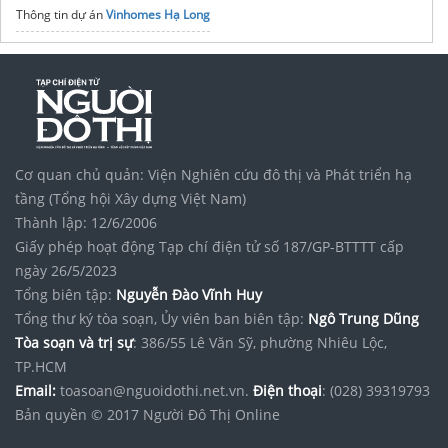
Thông tin dự án
Vinhomes Hạ Long
Chung cư Golden Crown Hải Phòng
Hơn cả sự mong đợi
noxh K Home Avenue Nhơn Trạch
Tập đoàn Bcons Group
dự án
Nam Long Thuỷ Nguyên
mở bán
Trang chủ
Khu đô thị The Link City
Kim Oanh Land
Cơ quan chủ quản: Viện Nghiên cứu đô thị và Phát triển hạ
tầng (Tổng hội Xây dựng Việt Nam)
Thành lập: 12/6/2006
Giấy phép hoạt động Tạp chí điện tử số 187/GP-BTTTT cấp
ngày 26/5/2023
Tổng biên tập:
Nguyễn Đào Vĩnh Huy
Tổng thư ký tòa soạn, Ủy viên ban biên tập:
Ngô Trung Dũng
Tòa soạn và trị sự
: 386/55 Lê Văn Sỹ, phường Nhiêu Lộc,
TP.HCM
Email:
toasoan@nguoidothi.net.vn.
Điện thoại
: (028) 39319793
Bản quyền © 2017 Người Đô Thị Online