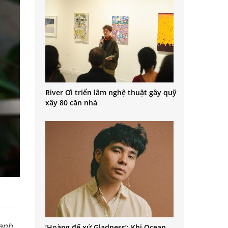
River Ơi triển lãm nghệ thuật gây quỹ
xây 80 căn nhà
anh.
‘Hoàng đế xứ Gladness’: Khi Ocean