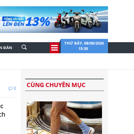
THỨ BẢY, 08/08/2026
ỄN ĐÀN
15:30
CÙNG CHUYÊN MỤC
0
ục
ch