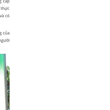
g cấp
 thực
và có
g của
 người