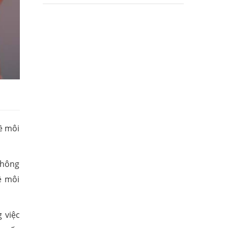
ề môi
không
ề môi
 việc