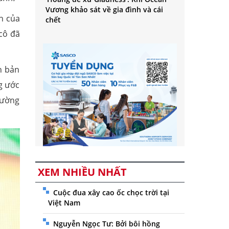
Vương khảo sát về gia đình và cái
h của
chết
cô đã
h bản
g ước
rường
XEM NHIỀU NHẤT
Cuộc đua xây cao ốc chọc trời tại
Việt Nam
Nguyễn Ngọc Tư: Bởi bôi hồng