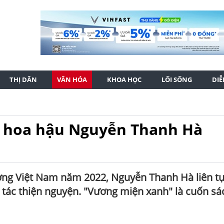
THỊ DÂN
VĂN HÓA
KHOA HỌC
LỐI SỐNG
DI
a hoa hậu Nguyễn Thanh Hà
ờng Việt Nam năm 2022, Nguyễn Thanh Hà liên t
 tác thiện nguyện. "Vương miện xanh" là cuốn sá