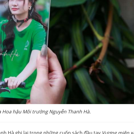
a Hoa hậu Môi trường Nguyễn Thanh Hà.
h Hà ghi lại trong những cuốn sách đầu tay
Vương miện x