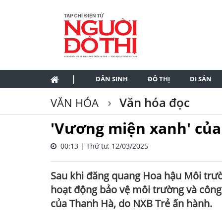
|
DÂN SINH
ĐÔ THỊ
DI SẢN
Văn hóa đọc
VĂN HÓA
'Vương miện xanh' củ
00:13 | Thứ tư, 12/03/2025
Sau khi đăng quang Hoa hậu Môi trư
hoạt động bảo vệ môi trường và công
của Thanh Hà, do NXB Trẻ ấn hành.