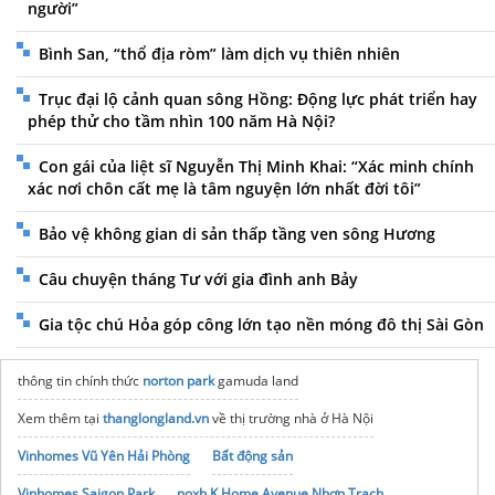
người”
Bình San, “thổ địa ròm” làm dịch vụ thiên nhiên
Trục đại lộ cảnh quan sông Hồng: Động lực phát triển hay
phép thử cho tầm nhìn 100 năm Hà Nội?
Con gái của liệt sĩ Nguyễn Thị Minh Khai: “Xác minh chính
xác nơi chôn cất mẹ là tâm nguyện lớn nhất đời tôi”
Bảo vệ không gian di sản thấp tầng ven sông Hương
Câu chuyện tháng Tư với gia đình anh Bảy
Gia tộc chú Hỏa góp công lớn tạo nền móng đô thị Sài Gòn
thông tin chính thức
norton park
gamuda land
Xem thêm tại
thanglongland.vn
về thị trường nhà ở Hà Nội
Vinhomes Vũ Yên Hải Phòng
Bất động sản
Vinhomes Saigon Park
noxh K Home Avenue Nhơn Trạch