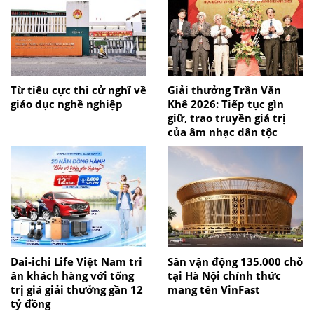
Từ tiêu cực thi cử nghĩ về
Giải thưởng Trần Văn
giáo dục nghề nghiệp
Khê 2026: Tiếp tục gìn
giữ, trao truyền giá trị
của âm nhạc dân tộc
Dai-ichi Life Việt Nam tri
Sân vận động 135.000 chỗ
ân khách hàng với tổng
tại Hà Nội chính thức
trị giá giải thưởng gần 12
mang tên VinFast
tỷ đồng