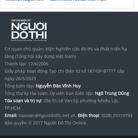
Tập đoàn Bcons Group
Cơ quan chủ quản: Viện Nghiên cứu đô thị và Phát triển hạ
tầng (Tổng hội Xây dựng Việt Nam)
Thành lập: 12/6/2006
Giấy phép hoạt động Tạp chí điện tử số 187/GP-BTTTT cấp
ngày 26/5/2023
Tổng biên tập:
Nguyễn Đào Vĩnh Huy
Tổng thư ký tòa soạn, Ủy viên ban biên tập:
Ngô Trung Dũng
Tòa soạn và trị sự
: 386/55 Lê Văn Sỹ, phường Nhiêu Lộc,
TP.HCM
Email:
toasoan@nguoidothi.net.vn.
Điện thoại
: (028) 39319793
Bản quyền © 2017 Người Đô Thị Online