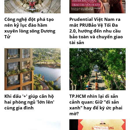
Công nghệ đột phá tạo
Prudential Việt Nam ra
nên kỷ lục đào hầm
mắt PRUBảo Vệ Tối Đa
xuyên lòng sông Dương
2.0, hướng đến nhu cầu
Tử
bảo toàn và chuyển giao
tài sản
Khi dấu '+' giúp căn hộ
TP.HCM nhìn lại di sản
hai phòng ngủ 'lớn lên'
cảnh quan: Giữ "di sản
cùng gia đình
xanh" hay để ký ức phai
mờ?