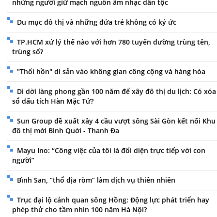
những người giữ mạch nguồn âm nhạc dân tộc
Du mục đô thị và những đứa trẻ không có ký ức
TP.HCM xử lý thế nào với hơn 780 tuyến đường trùng tên,
trùng số?
"Thổi hồn" di sản vào không gian công cộng và hàng hóa
Di dời làng phong gần 100 năm để xây đô thị du lịch: Có xóa
sổ dấu tích Hàn Mặc Tử?
Sun Group đề xuất xây 4 cầu vượt sông Sài Gòn kết nối Khu
đô thị mới Bình Quới - Thanh Đa
Mayu Ino: “Công việc của tôi là đối diện trực tiếp với con
người”
Bình San, “thổ địa ròm” làm dịch vụ thiên nhiên
Trục đại lộ cảnh quan sông Hồng: Động lực phát triển hay
phép thử cho tầm nhìn 100 năm Hà Nội?