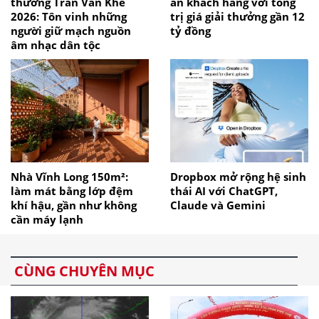
thưởng Trần Văn Khê
ân khách hàng với tổng
2026: Tôn vinh những
trị giá giải thưởng gần 12
người giữ mạch nguồn
tỷ đồng
âm nhạc dân tộc
Nhà Vĩnh Long 150m²:
Dropbox mở rộng hệ sinh
làm mát bằng lớp đệm
thái AI với ChatGPT,
khí hậu, gần như không
Claude và Gemini
cần máy lạnh
CÙNG CHUYÊN MỤC