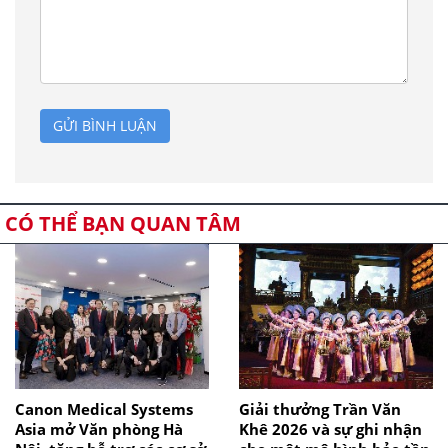
GỬI BÌNH LUẬN
CÓ THỂ BẠN QUAN TÂM
Canon Medical Systems
Giải thưởng Trần Văn
Asia mở Văn phòng Hà
Khê 2026 và sự ghi nhận