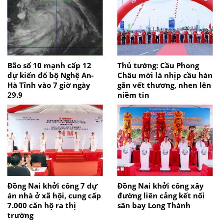
Bão số 10 mạnh cấp 12
Thủ tướng: Cầu Phong
dự kiến đổ bộ Nghệ An-
Châu mới là nhịp cầu hàn
Hà Tĩnh vào 7 giờ ngày
gắn vết thương, nhen lên
29.9
niềm tin
Đồng Nai khởi công 7 dự
Đồng Nai khởi công xây
án nhà ở xã hội, cung cấp
đường liên cảng kết nối
7.000 căn hộ ra thị
sân bay Long Thành
trường