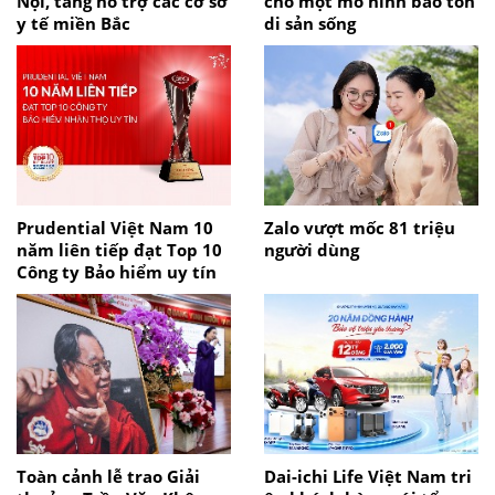
Nội, tăng hỗ trợ các cơ sở
cho một mô hình bảo tồn
y tế miền Bắc
di sản sống
Prudential Việt Nam 10
Zalo vượt mốc 81 triệu
năm liên tiếp đạt Top 10
người dùng
Công ty Bảo hiểm uy tín
Toàn cảnh lễ trao Giải
Dai-ichi Life Việt Nam tri