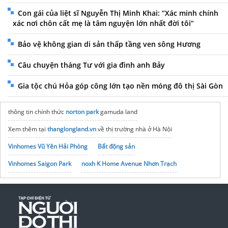
Con gái của liệt sĩ Nguyễn Thị Minh Khai: “Xác minh chính
xác nơi chôn cất mẹ là tâm nguyện lớn nhất đời tôi”
Bảo vệ không gian di sản thấp tầng ven sông Hương
Câu chuyện tháng Tư với gia đình anh Bảy
Gia tộc chú Hỏa góp công lớn tạo nền móng đô thị Sài Gòn
thông tin chính thức
norton park
gamuda land
Xem thêm tại
thanglongland.vn
về thị trường nhà ở Hà Nội
Vinhomes Vũ Yên Hải Phòng
Bất động sản
Vinhomes Saigon Park
noxh K Home Avenue Nhơn Trạch
Tập đoàn Bcons Group