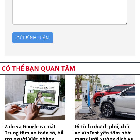
GỬI BÌNH LUẬN
CÓ THỂ BẠN QUAN TÂM
Zalo và Google ra mắt
Đi tỉnh như đi phố, chủ
Trung tâm an toàn số, hỗ
xe VinFast yên tâm nhờ
trợ người Việt phòng
mạng lưới xưởng dịch vụ