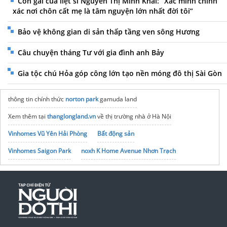
Con gái của liệt sĩ Nguyễn Thị Minh Khai: “Xác minh chính
xác nơi chôn cất mẹ là tâm nguyện lớn nhất đời tôi”
Bảo vệ không gian di sản thấp tầng ven sông Hương
Câu chuyện tháng Tư với gia đình anh Bảy
Gia tộc chú Hỏa góp công lớn tạo nền móng đô thị Sài Gòn
thông tin chính thức
norton park
gamuda land
Xem thêm tại
thanglongland.vn
về thị trường nhà ở Hà Nội
Vinhomes Vũ Yên Hải Phòng
Bất động sản
Vinhomes Saigon Park
noxh K Home Avenue Nhơn Trạch
Tập đoàn Bcons Group