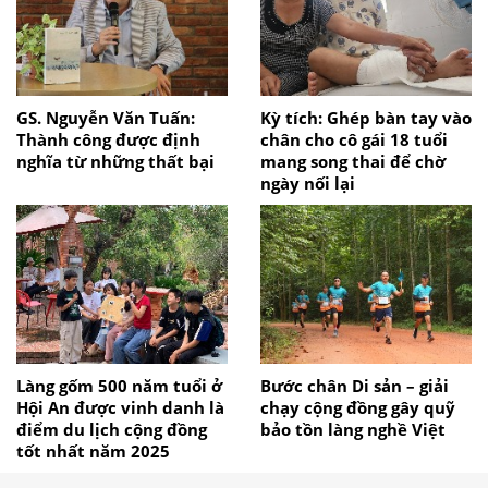
GS. Nguyễn Văn Tuấn:
Kỳ tích: Ghép bàn tay vào
Thành công được định
chân cho cô gái 18 tuổi
nghĩa từ những thất bại
mang song thai để chờ
ngày nối lại
Làng gốm 500 năm tuổi ở
Bước chân Di sản – giải
Hội An được vinh danh là
chạy cộng đồng gây quỹ
điểm du lịch cộng đồng
bảo tồn làng nghề Việt
tốt nhất năm 2025