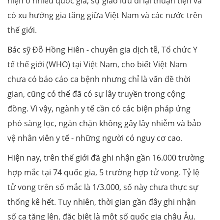
hiện ở nhiều quốc gia, sự giao lưu đi lại thuận tiện và
có xu hướng gia tăng giữa Việt Nam và các nước trên
thế giới.
Bác sỹ Đỗ Hồng Hiên - chuyên gia dịch tễ, Tổ chức Y
tế thế giới (WHO) tại Việt Nam, cho biết Việt Nam
chưa có báo cáo ca bệnh nhưng chỉ là vấn đề thời
gian, cũng có thể đã có sự lây truyền trong cộng
đồng. Vì vậy, ngành y tế cần có các biện pháp ứng
phó sàng lọc, ngăn chặn không gây lây nhiễm và bảo
vệ nhân viên y tế - những người có nguy cơ cao.
Hiện nay, trên thế giới đã ghi nhận gần 16.000 trường
hợp mắc tại 74 quốc gia, 5 trường hợp tử vong. Tỷ lệ
tử vong trên số mắc là 1/3.000, số này chưa thực sự
thống kê hết. Tuy nhiên, thời gian gần đây ghi nhận
số ca tăng lên, đặc biệt là một số quốc gia châu Âu.