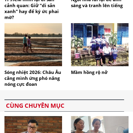
cảnh quan: Giữ "di sản
sáng và tranh lên tiếng
xanh" hay để ký ức phai
mờ?
Sóng nhiệt 2026: Châu Âu
Mầm hồng rộ nở
căng mình ứng phó nắng
nóng cực đoan
CÙNG CHUYÊN MỤC