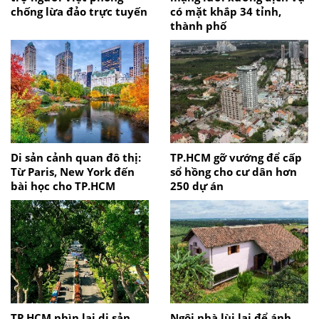
chống lừa đảo trực tuyến
có mặt khắp 34 tỉnh,
thành phố
Di sản cảnh quan đô thị:
TP.HCM gỡ vướng để cấp
Từ Paris, New York đến
sổ hồng cho cư dân hơn
bài học cho TP.HCM
250 dự án
TP.HCM nhìn lại di sản
Ngôi nhà lùi lại để ánh