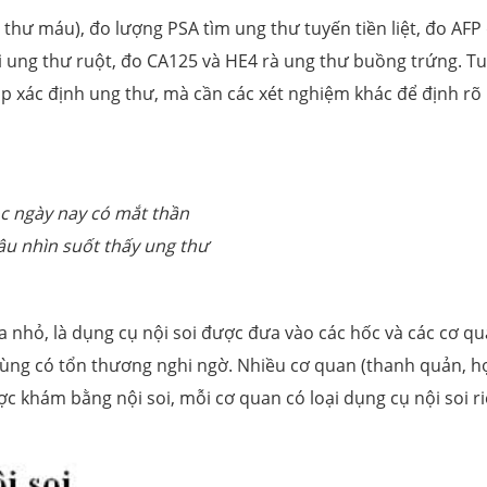
 thư máu), đo lượng PSA tìm ung thư tuyến tiền liệt, đo AFP
i ung thư ruột, đo CA125 và HE4 rà ung thư buồng trứng. T
úp xác định ung thư, mà cần các xét nghiệm khác để định rõ
c ngày nay có mắt thần
âu nhìn suốt thấy ung thư
hỏ, là dụng cụ nội soi được đưa vào các hốc và các cơ q
vùng có tổn thương nghi ngờ. Nhiều cơ quan (thanh quản, h
ợc khám bằng nội soi, mỗi cơ quan có loại dụng cụ nội soi r