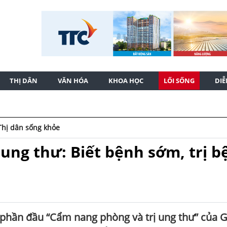
THỊ DÂN
VĂN HÓA
KHOA HỌC
LỐI SỐNG
DI
Thị dân sống khỏe
ung thư: Biết bệnh sớm, trị b
 phần đầu “Cẩm nang phòng và trị ung thư” của G