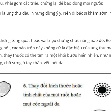
ểu. Phải gom các triệu chứng lại để báo động mọi người:
i là ung thư đâu. Nhưng đừng ỷ y. Nên đi bác sĩ khám sớm.
 chứng tổng quát hoặc vài triệu chứng chức năng nào đó. Rồ
 hốt, các xáo trộn này không cứ là đặc hiệu của ung thư m
n, thầy thuốc có thể tìm ra một khối bướu hiển nhiên, như 
, chỗ sưng ở tay chân, vết loét da...