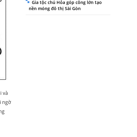
Gia tộc chú Hỏa góp công lớn tạo
nền móng đô thị Sài Gòn
i và
i ngờ
ng