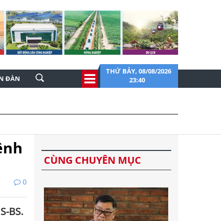
THỨ BẢY, 08/08/2026
ỄN ĐÀN
23:40
ệnh
CÙNG CHUYÊN MỤC
0
S-BS.