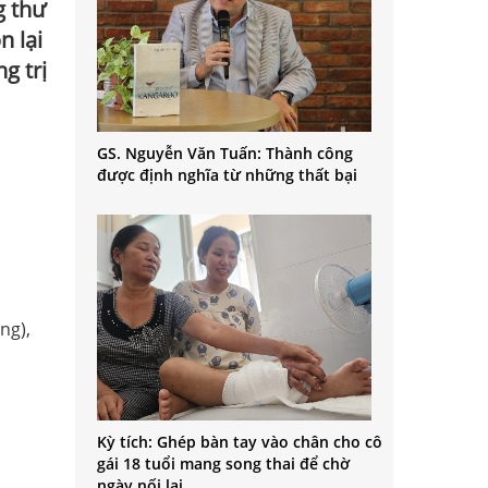
g thư
n lại
g trị
GS. Nguyễn Văn Tuấn: Thành công
được định nghĩa từ những thất bại
ng),
Kỳ tích: Ghép bàn tay vào chân cho cô
gái 18 tuổi mang song thai để chờ
ngày nối lại