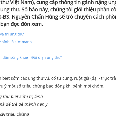
thư Việt Nam), cung cấp thông tin gánh nặng un
ng thư. Số báo này, chúng tôi giới thiệu phần cò
S-BS. Nguyễn Chấn Hùng sẽ trò chuyện cách phòn
i bạn đọc đón xem.
à trị ung thư
c chính là sức mạnh
ị dân sống khỏe - Đối diện ung thư"
iết sớm các ung thư vú, cổ tử cung, ruột già (đại - trực trà
i lưu ý một số triệu chứng báo động khi bệnh mới chớm.
 thư biết sớm trị lành
à để trễ dễ thành nan y
hấy triệu chứng