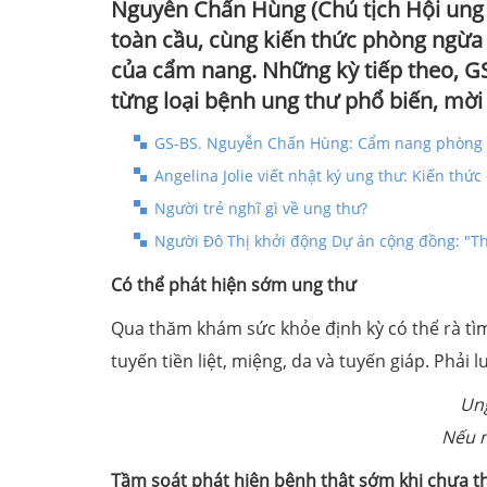
Nguyễn Chấn Hùng (Chủ tịch Hội ung 
toàn cầu, cùng kiến thức phòng ngừa u
của cẩm nang. Những kỳ tiếp theo, G
từng loại bệnh ung thư phổ biến, mờ
GS-BS. Nguyễn Chấn Hùng: Cẩm nang phòng v
Angelina Jolie viết nhật ký ung thư: Kiến thứ
Người trẻ nghĩ gì về ung thư?
Người Đô Thị khởi động Dự án cộng đồng: "Th
Có thể phát hiện sớm ung thư
Qua thăm khám sức khỏe định kỳ có thể rà tìm b
tuyến tiền liệt, miệng, da và tuyến giáp. Phả
Ung
Nếu m
Tầm soát phát hiện bệnh thật sớm khi chưa t