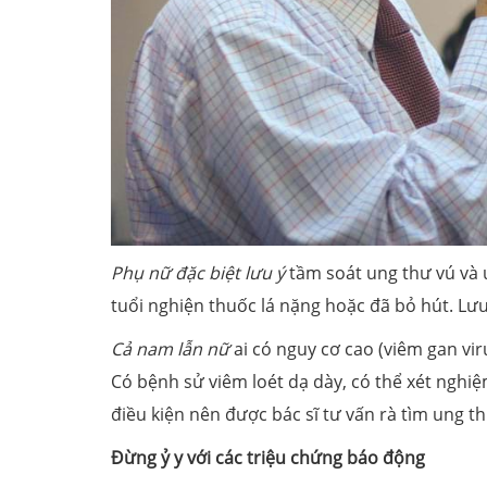
Phụ nữ đặc biệt lưu ý
tầm soát ung thư vú và u
tuổi nghiện thuốc lá nặng hoặc đã bỏ hút. Lưu 
Cả nam lẫn nữ
ai có nguy cơ cao (viêm gan vir
Có bệnh sử viêm loét dạ dày, có thể xét nghiệm
điều kiện nên được bác sĩ tư vấn rà tìm ung thư
Đừng ỷ y với các triệu chứng báo động