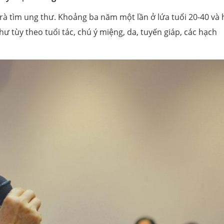
 rà tìm ung thư. Khoảng ba năm một lần ở lứa tuổi 20-40 và
hư tùy theo tuổi tác, chú ý miệng, da, tuyến giáp, các hạch