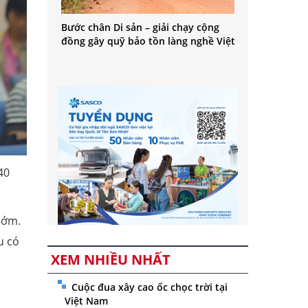
Bước chân Di sản – giải chạy cộng
đồng gây quỹ bảo tồn làng nghề Việt
40
sớm.
u có
XEM NHIỀU NHẤT
Cuộc đua xây cao ốc chọc trời tại
Việt Nam