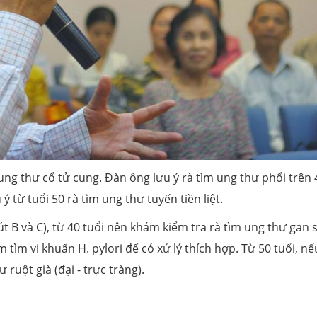
ng thư cổ tử cung. Đàn ông lưu ý rà tìm ung thư phổi trên 
ý từ tuổi 50 rà tìm ung thư tuyến tiền liệt.
út B và C), từ 40 tuổi nên khám kiểm tra rà tìm ung thư gan 
 tìm vi khuẩn H. pylori để có xử lý thích hợp. Từ 50 tuổi, nế
 ruột già (đại - trực tràng).