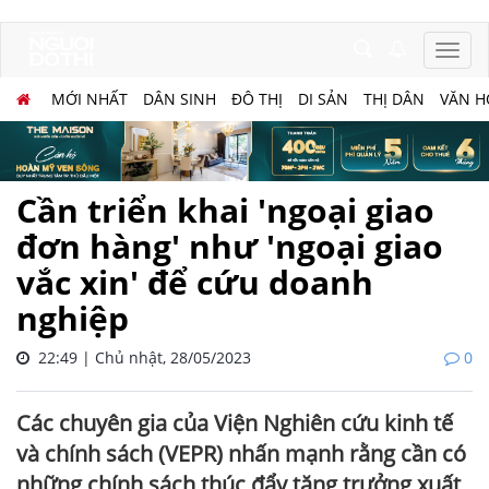
MỚI NHẤT
DÂN SINH
ĐÔ THỊ
DI SẢN
THỊ DÂN
VĂN H
Cần triển khai 'ngoại giao
đơn hàng' như 'ngoại giao
vắc xin' để cứu doanh
nghiệp
22:49 | Chủ nhật, 28/05/2023
0
Các chuyên gia của Viện Nghiên cứu kinh tế
và chính sách (VEPR) nhấn mạnh rằng cần có
những chính sách thúc đẩy tăng trưởng xuất