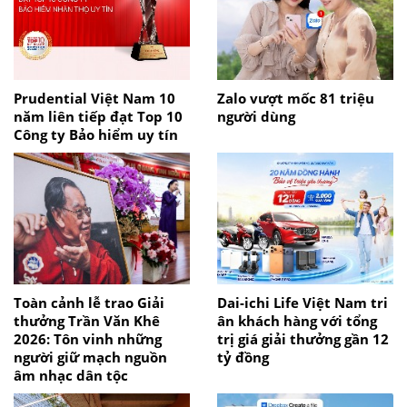
Prudential Việt Nam 10
Zalo vượt mốc 81 triệu
năm liên tiếp đạt Top 10
người dùng
Công ty Bảo hiểm uy tín
Toàn cảnh lễ trao Giải
Dai-ichi Life Việt Nam tri
thưởng Trần Văn Khê
ân khách hàng với tổng
2026: Tôn vinh những
trị giá giải thưởng gần 12
người giữ mạch nguồn
tỷ đồng
âm nhạc dân tộc