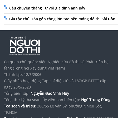
Câu chuyện tháng Tư với gia đình anh Bảy
Gia tộc chú Hỏa góp công lớn tạo nền móng đô thị Sài Gòn
Cơ quan chủ quản: Viện Nghiên cứu đô thị và Phát triển hạ
tầng (Tổng hội Xây dựng Việt Nam)
Thành lập: 12/6/2006
Giấy phép hoạt động Tạp chí điện tử số 187/GP-BTTTT cấp
ngày 26/5/2023
Tổng biên tập:
Nguyễn Đào Vĩnh Huy
Tổng thư ký tòa soạn, Ủy viên ban biên tập:
Ngô Trung Dũng
Tòa soạn và trị sự
: 386/55 Lê Văn Sỹ, phường Nhiêu Lộc,
TP.HCM