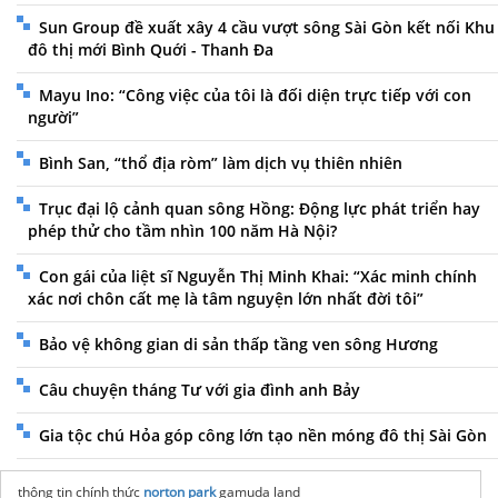
Sun Group đề xuất xây 4 cầu vượt sông Sài Gòn kết nối Khu
đô thị mới Bình Quới - Thanh Đa
Mayu Ino: “Công việc của tôi là đối diện trực tiếp với con
người”
Bình San, “thổ địa ròm” làm dịch vụ thiên nhiên
Trục đại lộ cảnh quan sông Hồng: Động lực phát triển hay
phép thử cho tầm nhìn 100 năm Hà Nội?
Con gái của liệt sĩ Nguyễn Thị Minh Khai: “Xác minh chính
xác nơi chôn cất mẹ là tâm nguyện lớn nhất đời tôi”
Bảo vệ không gian di sản thấp tầng ven sông Hương
Câu chuyện tháng Tư với gia đình anh Bảy
Gia tộc chú Hỏa góp công lớn tạo nền móng đô thị Sài Gòn
thông tin chính thức
norton park
gamuda land