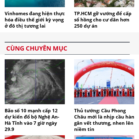
Vinhomes đang hiện thực
TP.HCM gỡ vướng để cấp
hóa điều thế giới kỳ vọng
sổ hồng cho cư dân hơn
ở đô thị tương lai
250 dự án
CÙNG CHUYÊN MỤC
Bão số 10 mạnh cấp 12
Thủ tướng: Cầu Phong
dự kiến đổ bộ Nghệ An-
Châu mới là nhịp cầu hàn
Hà Tĩnh vào 7 giờ ngày
gắn vết thương, nhen lên
29.9
niềm tin