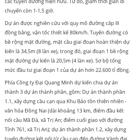
các tuyến đường hiện hữu. Từ đó, giảm thời gian di
chuyển còn 1-1,5 giờ.
Dự án được nghiên cứu với quy mô đường cấp III
đồng bằng, vận tốc thiết kế 80km/h. Tuyến đường có
bề rộng mặt đường, mặt cầu giai đoạn hoàn thiện dự
kiến là 34,5m (8 làn xe), trong đó, giai đoạn 1 bề rộng
mặt đường dự kiến là 20,5m (4 làn xe). Sơ bộ tổng
mức đầu tư giai đoạn 1 của dự án hơn 22.600 tỉ đồng.
Phía Công ty Đại Quang Minh dự kiến chia dự án
thành 3 dự án thành phần, gồm: Dự án thành phần
1.1, xây dựng cầu cạn qua Khu Bảo tồn thiên nhiên -
văn hóa Đồng Nai (dài khoảng 13 km, điểm đầu kết
nối cầu Mã Đà, xã Trị An; điểm cuối giao với đường
Tỉnh 761, xã Trị An); dự án thành phần 1.2, xây dựng
tuyến đường kết nối từ cầu cạn đến đường Vành đai