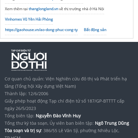
Xem thêm tại
thanglongland.vn
về thị trường nhà ở Hà Nội
Vinhomes Vũ Yên Hải Phòng
https://gaohouse.vn/ao-dong-phuc-cong-ty
Bất động sản
Ngô Văn Lý chia sẻ cách kéo dài tuổi thọ thiết bị điện lạnh
Vinhomes Saigon Park
noxh K Home Avenue Nhơn Trạch
Tập đoàn Bcons Group
Xưởng may áo thun đồng phục
giá rẻ
Cơ quan chủ quản: Viện Nghiên cứu đô thị và Phát triển hạ
tầng (Tổng hội Xây dựng Việt Nam)
Thành lập: 12/6/2006
Giấy phép hoạt động Tạp chí điện tử số 187/GP-BTTTT cấp
ngày 26/5/2023
Tổng biên tập:
Nguyễn Đào Vĩnh Huy
Tổng thư ký tòa soạn, Ủy viên ban biên tập:
Ngô Trung Dũng
Tòa soạn và trị sự
: 386/55 Lê Văn Sỹ, phường Nhiêu Lộc,
TP.HCM