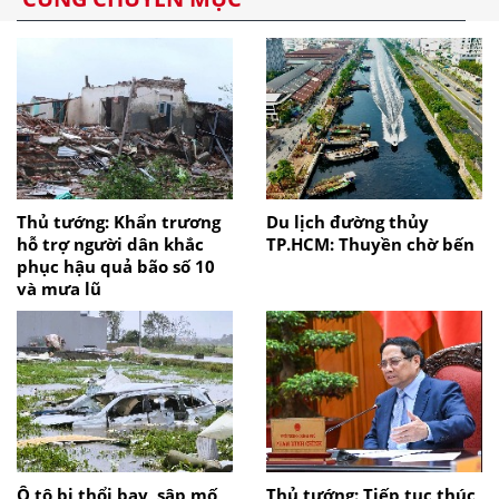
Thủ tướng: Khẩn trương
Du lịch đường thủy
hỗ trợ người dân khắc
TP.HCM: Thuyền chờ bến
phục hậu quả bão số 10
và mưa lũ
Ô tô bị thổi bay, sập mố
Thủ tướng: Tiếp tục thúc