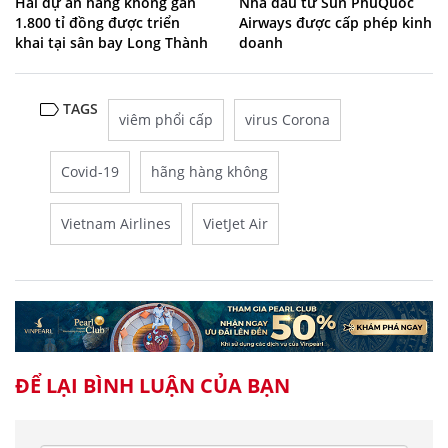
Hai dự án hàng không gần
Nhà đầu tư Sun PhuQuoc
1.800 tỉ đồng được triển
Airways được cấp phép kinh
khai tại sân bay Long Thành
doanh
TAGS
viêm phổi cấp
virus Corona
Covid-19
hãng hàng không
Vietnam Airlines
VietJet Air
ĐỂ LẠI BÌNH LUẬN CỦA BẠN