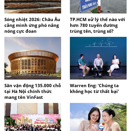
Sóng nhiệt 2026: Châu Âu
TP.HCM xử lý thế nào với
căng mình ứng phó nắng
hơn 780 tuyến đường
nóng cực đoan
trùng tên, trùng số?
Sân vận động 135.000 chỗ
Warren Eng: 'Chúng ta
tại Hà Nội chính thức
không học từ thất bại'
mang tên VinFast