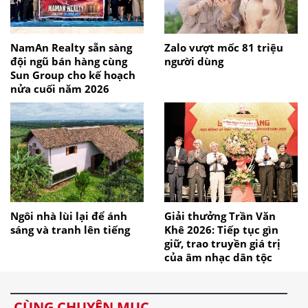
NamAn Realty sẵn sàng
Zalo vượt mốc 81 triệu
đội ngũ bán hàng cùng
người dùng
Sun Group cho kế hoạch
nửa cuối năm 2026
Ngôi nhà lùi lại để ánh
Giải thưởng Trần Văn
sáng và tranh lên tiếng
Khê 2026: Tiếp tục gìn
giữ, trao truyền giá trị
của âm nhạc dân tộc
CÙNG CHUYÊN MỤC