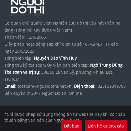
Cơ quan chủ quản: Viện Nghiên cứu đô thị và Phát triển hạ
tầng (Tổng hội Xây dựng Việt Nam)
Thành lập: 12/6/2006
Giấy phép hoạt động Tạp chí điện tử số 187/GP-BTTTT cấp
ngày 26/5/2023
Tổng biên tập:
Nguyễn Đào Vĩnh Huy
Tổng thư ký tòa soạn, Ủy viên ban biên tập:
Ngô Trung Dũng
Tòa soạn và trị sự
: 386/55 Lê Văn Sỹ, phường Nhiêu Lộc,
TP.HCM
Email:
toasoan@nguoidothi.net.vn.
Điện thoại
: (028) 39319793
Bản quyền © 2017 Người Đô Thị Online
*Chỉ được phép sử dụng thông tin từ website này khi có chấp
thuận bằng văn bản của Người Đô Thị.
Đặt báo
Liên hệ quảng cáo