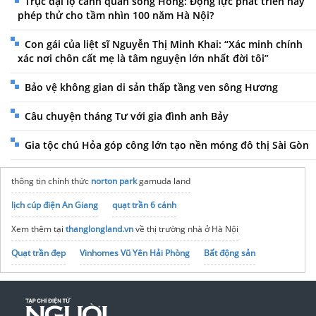
Trục đại lộ cảnh quan sông Hồng: Động lực phát triển hay
phép thử cho tầm nhìn 100 năm Hà Nội?
Con gái của liệt sĩ Nguyễn Thị Minh Khai: “Xác minh chính
xác nơi chôn cất mẹ là tâm nguyện lớn nhất đời tôi”
Bảo vệ không gian di sản thấp tầng ven sông Hương
Câu chuyện tháng Tư với gia đình anh Bảy
Gia tộc chú Hỏa góp công lớn tạo nền móng đô thị Sài Gòn
thông tin chính thức
norton park
gamuda land
lịch cúp điện An Giang
quạt trần 6 cánh
Xem thêm tại
thanglongland.vn
về thị trường nhà ở Hà Nội
Quạt trần đẹp​
Vinhomes Vũ Yên Hải Phòng
Bất động sản
Vinhomes Saigon Park
Quạt hút công nghiệp 1220x1220
noxh K Home Avenue Nhơn Trạch
Tập đoàn Bcons Group