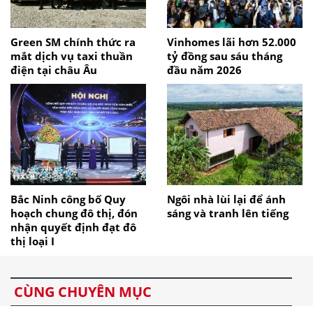
Green SM chính thức ra
Vinhomes lãi hơn 52.000
mắt dịch vụ taxi thuần
tỷ đồng sau sáu tháng
điện tại châu Âu
đầu năm 2026
Bắc Ninh công bố Quy
Ngôi nhà lùi lại để ánh
hoạch chung đô thị, đón
sáng và tranh lên tiếng
nhận quyết định đạt đô
thị loại I
CÙNG CHUYÊN MỤC