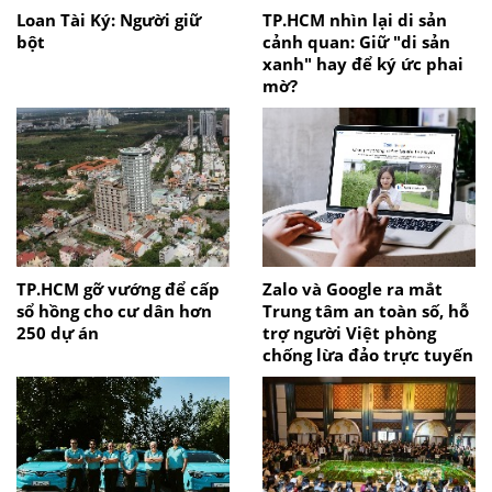
Loan Tài Ký: Người giữ
TP.HCM nhìn lại di sản
bột
cảnh quan: Giữ "di sản
xanh" hay để ký ức phai
mờ?
TP.HCM gỡ vướng để cấp
Zalo và Google ra mắt
sổ hồng cho cư dân hơn
Trung tâm an toàn số, hỗ
250 dự án
trợ người Việt phòng
chống lừa đảo trực tuyến