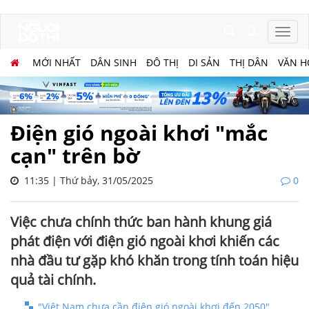
MỚI NHẤT
DÂN SINH
ĐÔ THỊ
DI SẢN
THỊ DÂN
VĂN H
Điện gió ngoài khơi "mắc
cạn" trên bờ
11:35 | Thứ bảy, 31/05/2025
0
Việc chưa chính thức ban hành khung giá
phát điện với điện gió ngoài khơi khiến các
nhà đầu tư gặp khó khăn trong tính toán hiệu
quả tài chính.
"Việt Nam chưa cần điện gió ngoài khơi đến 2050"