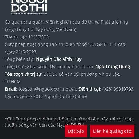
Cơ quan chủ quản: Viện Nghiên cứu đô thị và Phát triển hạ
tầng (Tổng hội Xây dựng Việt Nam)
Thành lập: 12/6/2006
Giấy phép hoạt động Tạp chí điện tử số 187/GP-BTTTT cấp
ngày 26/5/2023
Tổng biên tập:
Nguyễn Đào Vĩnh Huy
Tổng thư ký tòa soạn, Ủy viên ban biên tập:
Ngô Trung Dũng
Tòa soạn và trị sự
: 386/55 Lê Văn Sỹ, phường Nhiêu Lộc,
TP.HCM
Email:
toasoan@nguoidothi.net.vn.
Điện thoại
: (028) 39319793
Bản quyền © 2017 Người Đô Thị Online
*Chỉ được phép sử dụng thông tin từ website này khi có chấp
thuận bằng văn bản của Người Đô Thị.
Đặt báo
Liên hệ quảng cáo