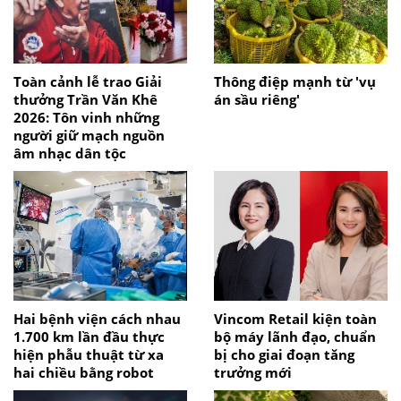
Toàn cảnh lễ trao Giải
Thông điệp mạnh từ 'vụ
thưởng Trần Văn Khê
án sầu riêng'
2026: Tôn vinh những
người giữ mạch nguồn
âm nhạc dân tộc
Hai bệnh viện cách nhau
Vincom Retail kiện toàn
1.700 km lần đầu thực
bộ máy lãnh đạo, chuẩn
hiện phẫu thuật từ xa
bị cho giai đoạn tăng
hai chiều bằng robot
trưởng mới