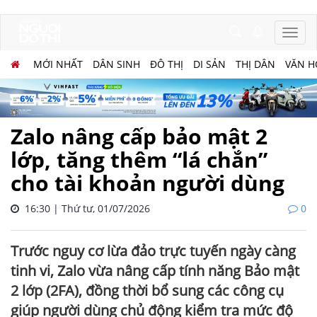
MỚI NHẤT
DÂN SINH
ĐÔ THỊ
DI SẢN
THỊ DÂN
VĂN H
Zalo nâng cấp bảo mật 2
lớp, tăng thêm “lá chắn”
cho tài khoản người dùng
16:30 | Thứ tư, 01/07/2026
0
Trước nguy cơ lừa đảo trực tuyến ngày càng
tinh vi, Zalo vừa nâng cấp tính năng Bảo mật
2 lớp (2FA), đồng thời bổ sung các công cụ
giúp người dùng chủ động kiểm tra mức độ