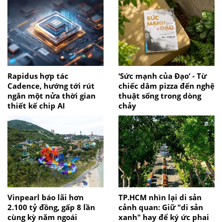
Rapidus hợp tác
‘Sức mạnh của Đạo’ - Từ
Cadence, hướng tới rút
chiếc dằm pizza đến nghệ
ngắn một nửa thời gian
thuật sống trong dòng
thiết kế chip AI
chảy
Vinpearl báo lãi hơn
TP.HCM nhìn lại di sản
2.100 tỷ đồng, gấp 8 lần
cảnh quan: Giữ "di sản
cùng kỳ năm ngoái
xanh" hay để ký ức phai