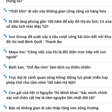
trùng số?
"Thổi hồn" di sản vào không gian công cộng và hàng hóa
Di dời làng phong gần 100 năm để xây đô thị du lịch: Có xóa
sổ dấu tích Hàn Mặc Tử?
Sun Group đề xuất xây 4 cầu vượt sông Sài Gòn kết nối Khu
đô thị mới Bình Quới - Thanh Đa
Mayu Ino: “Công việc của tôi là đối diện trực tiếp với con
người”
Bình San, “thổ địa ròm” làm dịch vụ thiên nhiên
Trục đại lộ cảnh quan sông Hồng: Động lực phát triển hay
phép thử cho tầm nhìn 100 năm Hà Nội?
Con gái của liệt sĩ Nguyễn Thị Minh Khai: “Xác minh chính
xác nơi chôn cất mẹ là tâm nguyện lớn nhất đời tôi”
Bảo vệ không gian di sản thấp tầng ven sông Hương