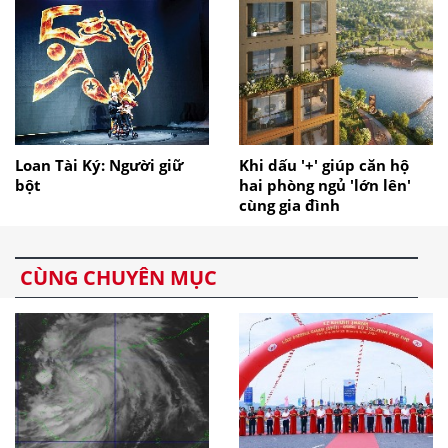
Loan Tài Ký: Người giữ
Khi dấu '+' giúp căn hộ
bột
hai phòng ngủ 'lớn lên'
cùng gia đình
CÙNG CHUYÊN MỤC