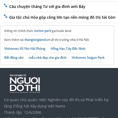
Câu chuyện tháng Tư với gia đình anh Bảy
Gia tộc chú Hỏa góp công lớn tạo nền móng đô thị Sài Gòn
thông tin chính thức
norton park
gamuda land
Xem thêm tại
thanglongland.vn
về thị trường nhà ở Hà Nội
Vinhomes Vũ Yên Hải Phòng
Hồng Hạc City Bắc Ninh
Bất động sản
mẫu nhà đẹp cho gia đình
Vinhomes Saigon Park
Mipec 54 Tố Hữu
[Sách Hay] Real Estate Development – Principles and Process
noxh K Home Avenue Nhơn Trạch
Tập đoàn Bcons Group
Cập nhật giá
Sungroup Bắc Ninh
Cơ quan chủ quản: Viện Nghiên cứu đô thị và Phát triển hạ
tầng (Tổng hội Xây dựng Việt Nam)
Thành lập: 12/6/2006