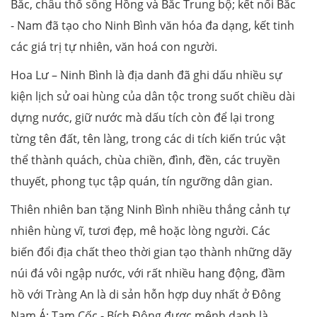
Bắc, châu thổ sông Hồng và Bắc Trung bộ; kết nối Bắc
- Nam đã tạo cho Ninh Bình văn hóa đa dạng, kết tinh
các giá trị tự nhiên, văn hoá con người.
Hoa Lư – Ninh Bình là địa danh đã ghi dấu nhiều sự
kiện lịch sử oai hùng của dân tộc trong suốt chiều dài
dựng nước, giữ nước mà dấu tích còn để lại trong
từng tên đất, tên làng, trong các di tích kiến trúc vật
thể thành quách, chùa chiền, đình, đền, các truyền
thuyết, phong tục tập quán, tín ngưỡng dân gian.
Thiên nhiên ban tặng Ninh Bình nhiều thắng cảnh tự
nhiên hùng vĩ, tươi đẹp, mê hoặc lòng người. Các
biến đổi địa chất theo thời gian tạo thành những dãy
núi đá vôi ngập nước, với rất nhiều hang động, đầm
hồ với Tràng An là di sản hỗn hợp duy nhất ở Đông
Nam Á; Tam Cốc - Bích Động được mệnh danh là