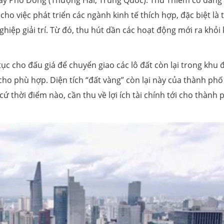
hay Phố Đông (Thượng Hải, Trung Quốc). Thủ Thiêm có dáng
cho việc phát triển các ngành kinh tế thích hợp, đặc biệt là t
hiệp giải trí. Từ đó, thu hút dần các hoạt động mới ra khỏi
ục cho đấu giá để chuyển giao các lô đất còn lại trong khu đ
cho phù hợp. Diện tích “đất vàng” còn lại này của thành phố
ứ thời điểm nào, cần thu về lợi ích tài chính tới cho thành 