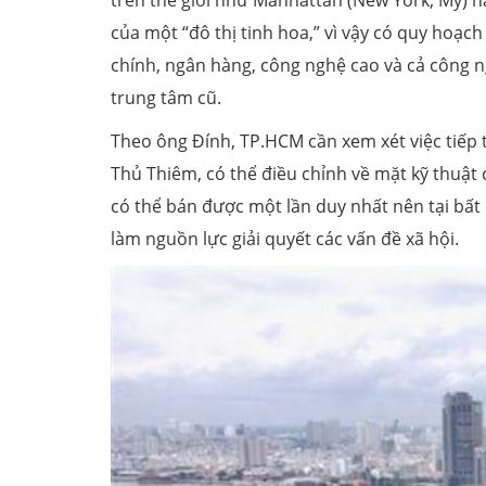
trên thế giới như Manhattan (New York, Mỹ) 
của một “đô thị tinh hoa,” vì vậy có quy hoạch 
chính, ngân hàng, công nghệ cao và cả công ng
trung tâm cũ.
Theo ông Đính, TP.HCM cần xem xét việc tiếp t
Thủ Thiêm, có thể điều chỉnh về mặt kỹ thuật 
có thể bán được một lần duy nhất nên tại bất c
làm nguồn lực giải quyết các vấn đề xã hội.