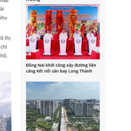
 dấp
ài
 khu
ô thị
 chỉ
phố,
Đồng Nai khởi công xây đường liên
cảng kết nối sân bay Long Thành