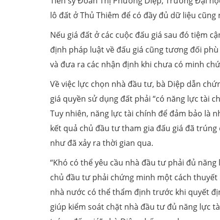
Tiến sỹ Đoàn Thị Phương Diệp, Trường Đại học 
lô đất ở Thủ Thiêm để có đầy đủ dữ liệu cũng 
Nếu giá đất ở các cuộc đấu giá sau đó tiệm cậ
định pháp luật về đấu giá cũng tương đối phù
và đưa ra các nhận định khi chưa có minh chứn
Về việc lực chọn nhà đầu tư, bà Diệp dẫn chứng
giá quyền sử dụng đất phải “có năng lực tài c
Tuy nhiên, năng lực tài chính để đảm bảo là n
kết quả chủ đầu tư tham gia đấu giá đã trúng 
như đã xảy ra thời gian qua.
“Khó có thể yêu cầu nhà đầu tư phải đủ năng l
chủ đầu tư phải chứng minh một cách thuyết 
nhà nước có thể thẩm định trước khi quyết đị
giúp kiểm soát chặt nhà đầu tư đủ năng lực tà