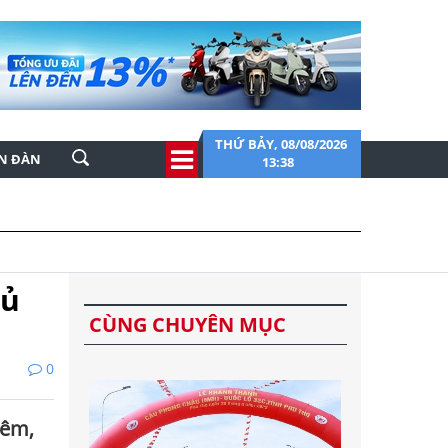
THỨ BẢY, 08/08/2026
ỄN ĐÀN
13:38
hủ
CÙNG CHUYÊN MỤC
0
iêm,