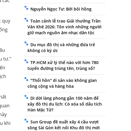
á các
Nguyễn Ngọc Tư: Bởi bôi hồng
c quy
Toàn cảnh lễ trao Giải thưởng Trần
Văn Khê 2026: Tôn vinh những người
hống
giữ mạch nguồn âm nhạc dân tộc
Du mục đô thị và những đứa trẻ
đấu
không có ký ức
 tư."
TP.HCM xử lý thế nào với hơn 780
đến
tuyến đường trùng tên, trùng số?
ịch
"Thổi hồn" di sản vào không gian
công cộng và hàng hóa
hất
Di dời làng phong gần 100 năm để
xây đô thị du lịch: Có xóa sổ dấu tích
 quan
Hàn Mặc Tử?
này
Sun Group đề xuất xây 4 cầu vượt
u khi
sông Sài Gòn kết nối Khu đô thị mới