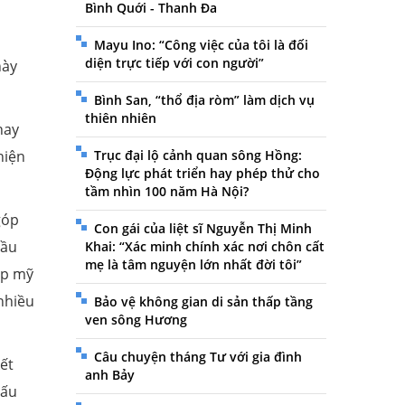
Bình Quới - Thanh Đa
Mayu Ino: “Công việc của tôi là đối
diện trực tiếp với con người”
này
Bình San, “thổ địa ròm” làm dịch vụ
thiên nhiên
hay
hiện
Trục đại lộ cảnh quan sông Hồng:
Động lực phát triển hay phép thử cho
tầm nhìn 100 năm Hà Nội?
góp
Con gái của liệt sĩ Nguyễn Thị Minh
đầu
Khai: “Xác minh chính xác nơi chôn cất
mẹ là tâm nguyện lớn nhất đời tôi”
óp mỹ
nhiều
Bảo vệ không gian di sản thấp tầng
ven sông Hương
Câu chuyện tháng Tư với gia đình
ết
anh Bảy
đấu