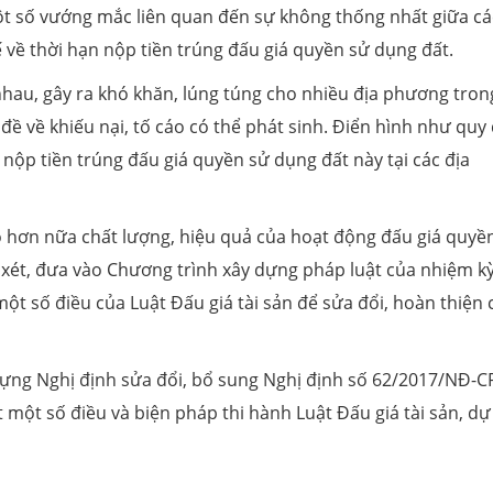
ột số vướng mắc liên quan đến sự không thống nhất giữa cá
ế về thời hạn nộp tiền trúng đấu giá quyền sử dụng đất.
hau, gây ra khó khăn, lúng túng cho nhiều địa phương tron
đề về khiếu nại, tố cáo có thể phát sinh. Điển hình như quy
 nộp tiền trúng đấu giá quyền sử dụng đất này tại các địa
hơn nữa chất lượng, hiệu quả của hoạt động đấu giá quyề
 xét, đưa vào Chương trình xây dựng pháp luật của nhiệm k
t số điều của Luật Đấu giá tài sản để sửa đổi, hoàn thiện 
ựng Nghị định sửa đổi, bổ sung Nghị định số 62/2017/NĐ-C
 một số điều và biện pháp thi hành Luật Đấu giá tài sản, dự