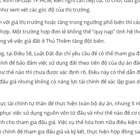
Kinh tế-Luật TP.HCM, kiến nghị cần tiếp tục tổ chức đấu gi
như xem xét các góc độ của thị trường.
n với giá thị trường hoặc tăng trong ngưỡng phổ biến thì cá
 hợp. Một trường hợp đơn lẻ không thể “quy nạp” tính hệ t
g về việc giá đất ở Thủ Thiêm tăng đột biến.
, tại Điều 58, Luật Đất đai chỉ yêu cầu để có thể tham gia 
hính để bảo đảm việc sử dụng đất theo tiến độ của dự án đầu
hư thế nào thì chưa được xác định rõ. Điều này có thể dẫn 
đấu giá nhưng không có năng lực tài chính để xác lập giao d
ực tài chính tự thân để thực hiện toàn bộ dự án, nhưng ít n
phục việc sử dụng nguồn vốn từ đâu và như thế nào để cơ
nh cho tham gia đấu giá. Việc cụ thể hóa hơn nữa điều kiện 
i chính để tham gia đấu giá và ký kết, thực hiện hợp đồng sa