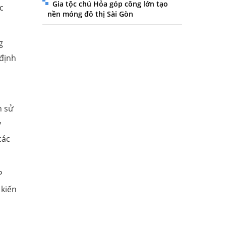
Gia tộc chú Hỏa góp công lớn tạo
c
nền móng đô thị Sài Gòn
g
 định
n sử
ỳ
các
P
 kiến