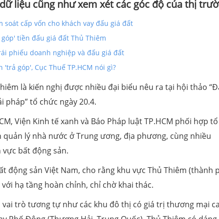
ữ liệu cũng như xem xét các góc độ của thị trườ
 soát cấp vốn cho khách vay đấu giá đất
ả góp' tiền đấu giá đất Thủ Thiêm
rái phiếu doanh nghiệp và đấu giá đất
 'trả góp', Cục Thuế TP.HCM nói gì?
Thiêm là kiến nghị được nhiều đại biểu nêu ra tại hội thảo “
ải pháp” tổ chức ngày 20.4.
CM, Viện Kinh tế xanh và Báo Pháp luật TP.HCM phối hợp tổ
an quản lý nhà nước ở Trung ương, địa phương, cùng nhiều
h vực bất động sản.
bất động sản Việt Nam, cho rằng khu vực Thủ Thiêm (thành 
với hạ tầng hoàn chỉnh, chỉ chờ khai thác.
à vai trò tương tự như các khu đô thị có giá trị thương mại c