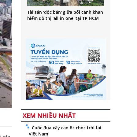
Tài sản 'độc bản' giữa bối cảnh khan
hiếm đô thị 'all-in-one' tại TP.HCM
XEM NHIỀU NHẤT
Cuộc đua xây cao ốc chọc trời tại
Việt Nam