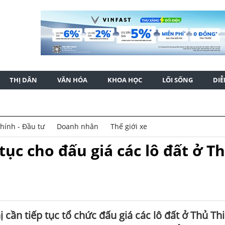
THỊ DÂN
VĂN HÓA
KHOA HỌC
LỐI SỐNG
DI
chính - Đầu tư
Doanh nhân
Thế giới xe
tục cho đấu giá các lô đất ở T
 cần tiếp tục tổ chức đấu giá các lô đất ở Thủ Th