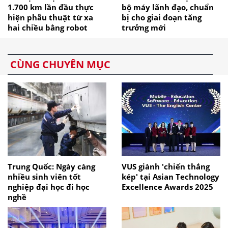
1.700 km lần đầu thực
bộ máy lãnh đạo, chuẩn
hiện phẫu thuật từ xa
bị cho giai đoạn tăng
hai chiều bằng robot
trưởng mới
CÙNG CHUYÊN MỤC
Trung Quốc: Ngày càng
VUS giành 'chiến thắng
nhiều sinh viên tốt
kép' tại Asian Technology
nghiệp đại học đi học
Excellence Awards 2025
nghề