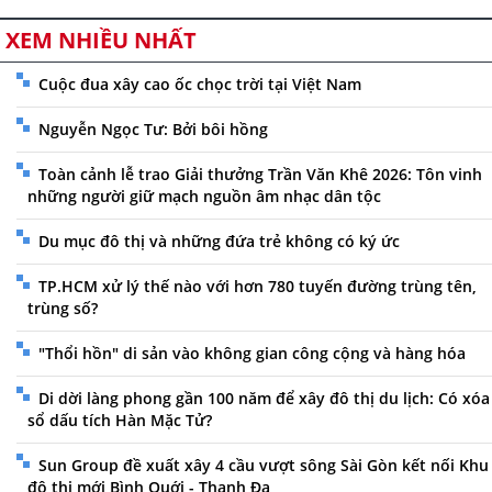
XEM NHIỀU NHẤT
Cuộc đua xây cao ốc chọc trời tại Việt Nam
Nguyễn Ngọc Tư: Bởi bôi hồng
Toàn cảnh lễ trao Giải thưởng Trần Văn Khê 2026: Tôn vinh
những người giữ mạch nguồn âm nhạc dân tộc
Du mục đô thị và những đứa trẻ không có ký ức
TP.HCM xử lý thế nào với hơn 780 tuyến đường trùng tên,
trùng số?
"Thổi hồn" di sản vào không gian công cộng và hàng hóa
Di dời làng phong gần 100 năm để xây đô thị du lịch: Có xóa
sổ dấu tích Hàn Mặc Tử?
Sun Group đề xuất xây 4 cầu vượt sông Sài Gòn kết nối Khu
đô thị mới Bình Quới - Thanh Đa