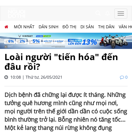
MỚI NHẤT
DÂN SINH
ĐÔ THỊ
DI SẢN
THỊ DÂN
VĂN H
Loài người "tiến hóa" đến
đâu rồi?
10:08 | Thứ tư, 26/05/2021
0
Dịch bệnh đã chững lại được ít tháng. Những
tưởng quê hương mình cũng như mọi nơi,
mọi người trên thế giới dần dần có cuộc sống
bình thường trở lại. Bỗng nhiên nó tăng tốc…
Một kẻ lang thang núi rừng không đụng