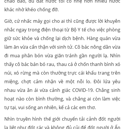
chao đảo, dù đất nước tôi có nhẹ hơn nhiều nước
khác nhờ khéo chống đỡ.
Giờ, cứ nhấc máy gọi cho ai thì cũng được lời khuyên
nhắc ngay trong điện thoại từ Bộ Y tế cho việc phòng
giữ sức khỏe và chống lại dịch bệnh. Hàng quán vừa
làm ăn vừa cẩn thận với sinh tử. Cô bác nông dân vừa
đi mua phân bón vừa giãn tránh gần người lạ. Nhìn
thấy cô bác bán bó rau, thau cá ở chốn thanh bình xó
núi, xó rừng mà còn thường trực cái khẩu trang trên
miệng, chợt cảm nhận về một nỗi lo. Đôi lứa yêu
nhau vừa ân ái vừa cảnh giác COVID-19. Chẳng sinh
hoạt nào còn bình thường, và chẳng ai còn làm việc
tự tại, vui sống an nhiên, kể cả các em thơ.
Nhìn truyền hình thế giới chuyển tải cảnh đốt người
la liệt như đốt rác và không đủ củi để đốt người ở Ấn