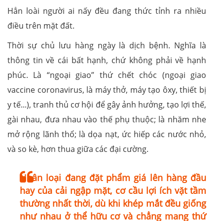
Hẳn loài người ai nấy đều đang thức tỉnh ra nhiều
điều trên mặt đất.
Thời sự chủ lưu hàng ngày là dịch bệnh. Nghĩa là
thông tin về cái bất hạnh, chứ không phải về hạnh
phúc. Là “ngoại giao” thứ chết chóc (ngoại giao
vaccine coronavirus, là máy thở, máy tạo ôxy, thiết bị
y tế...), tranh thủ cơ hội để gây ảnh hưởng, tạo lợi thế,
gài nhau, đưa nhau vào thế phụ thuộc; là nhăm nhe
mở rộng lãnh thổ; là dọa nạt, ức hiếp các nước nhỏ,
và so kè, hơn thua giữa các đại cường.
Nhân loại đang đặt phẩm giá lên hàng đầu
hay của cải ngập mặt, cơ cầu lợi ích vặt tầm
thường nhất thời, dù khi khép mắt đều giống
như nhau ở thể hữu cơ và chẳng mang thứ