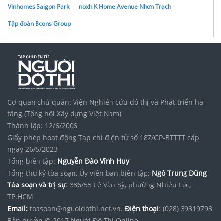
Vinhomes Saigon Park
noxh K Home Avenue Nhơn Trạch
Tập đoàn Bcons Group
Cơ quan chủ quản: Viện Nghiên cứu đô thị và Phát triển hạ
tầng (Tổng hội Xây dựng Việt Nam)
Thành lập: 12/6/2006
Giấy phép hoạt động Tạp chí điện tử số 187/GP-BTTTT cấp
ngày 26/5/2023
Tổng biên tập:
Nguyễn Đào Vĩnh Huy
Tổng thư ký tòa soạn, Ủy viên ban biên tập:
Ngô Trung Dũng
Tòa soạn và trị sự
: 386/55 Lê Văn Sỹ, phường Nhiêu Lộc,
TP.HCM
Email:
toasoan@nguoidothi.net.vn.
Điện thoại
: (028) 39319793
Bản quyền © 2017 Người Đô Thị Online