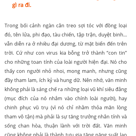
gì ra đi.
Trong bối cảnh ngàn cân treo sợi tóc với đồng loại
đó, tên lửa, phi đạo, tàu chiến, tập trận, duyệt binh...
vẫn diễn ra ở nhiều đại dương, từ mặt biển đến trên
trời. Cứ như con virus kia bỗng trở thành “con tin”
cho những toan tính của loài người hiện đại. Nó cho
thấy con người nhỏ nhoi, mong manh, nhưng cũng
đầy tham lam, ích kỷ và hung dữ. Nên nhớ, văn minh
không phải là sáng chế ra những loại vũ khí siêu đẳng
(mục đích của nó nhắm vào chính loài người), hay
chinh phục vũ trụ (vì nó chỉ nhằm thỏa mãn lòng
tham vô tận) mà phải là sự tăng trưởng nhân tính và
sống chan hòa, thuận lành với trời đất. Văn minh
cũng không phải là thành tựu gia tăng năng suất lao