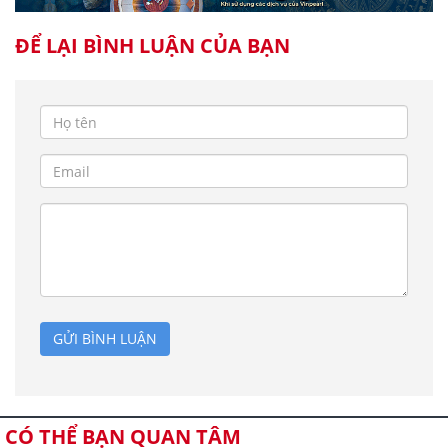
ĐỂ LẠI BÌNH LUẬN CỦA BẠN
GỬI BÌNH LUẬN
CÓ THỂ BẠN QUAN TÂM