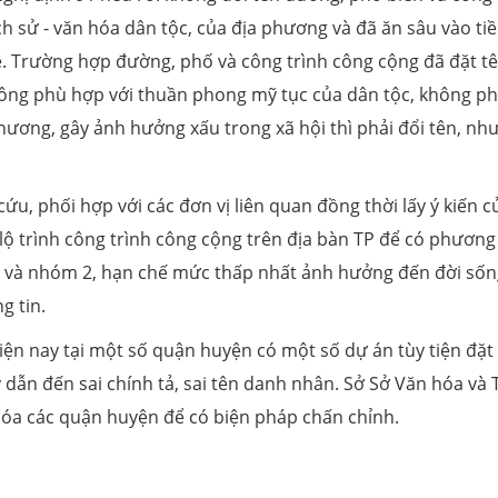
ch sử - văn hóa dân tộc, của địa phương và đã ăn sâu vào ti
ệ. Trường hợp đường, phố và công trình công cộng đã đặt t
không phù hợp với thuần phong mỹ tục của dân tộc, không phả
hương, gây ảnh hưởng xấu trong xã hội thì phải đổi tên, nh
ứu, phối hợp với các đơn vị liên quan đồng thời lấy ý kiến c
 lộ trình công trình công cộng trên địa bàn TP để có phương
1 và nhóm 2, hạn chế mức thấp nhất ảnh hưởng đến đời sốn
g tin.
ện nay tại một số quận huyện có một số dự án tùy tiện đặt
 dẫn đến sai chính tả, sai tên danh nhân. Sở Sở Văn hóa và 
hóa các quận huyện để có biện pháp chấn chỉnh.