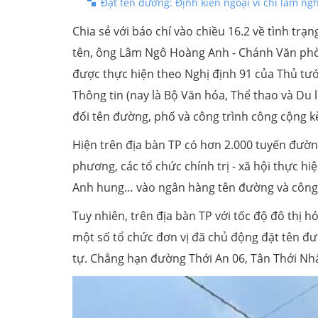
Đặt tên đường: Định kiến ngoại vi chỉ làm ng
Chia sẻ với báo chí vào chiều 16.2 về tình trạ
tên, ông Lâm Ngô Hoàng Anh - Chánh Văn phòn
được thực hiện theo Nghị định 91 của Thủ tư
Thông tin (nay là Bộ Văn hóa, Thể thao và Du 
đổi tên đường, phố và công trình công cộng k
Hiện trên địa bàn TP có hơn 2.000 tuyến đường
phương, các tổ chức chính trị - xã hội thực hi
Anh hung… vào ngân hàng tên đường và công 
Tuy nhiên, trên địa bàn TP với tốc độ đô thị
một số tổ chức đơn vị đã chủ động đặt tên đườ
tự. Chẳng hạn đường Thới An 06, Tân Thới Nh