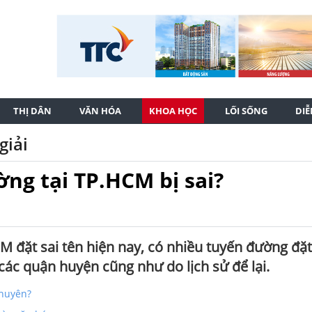
THỊ DÂN
VĂN HÓA
KHOA HỌC
LỐI SỐNG
DI
giải
ờng tại TP.HCM bị sai?
M đặt sai tên hiện nay, có nhiều tuyến đường đặt
các quận huyện cũng như do lịch sử để lại.
chuyên?