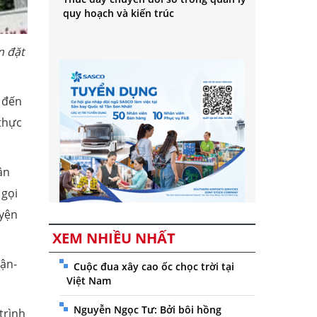
quy hoạch và kiến trúc
n đặt
p đến
thực
ân
 gọi
uyện
XEM NHIỀU NHẤT
uận-
Cuộc đua xây cao ốc chọc trời tại
Việt Nam
Nguyễn Ngọc Tư: Bởi bôi hồng
trình