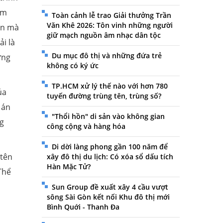
ềm
Toàn cảnh lễ trao Giải thưởng Trần
Văn Khê 2026: Tôn vinh những người
ên mà
giữ mạch nguồn âm nhạc dân tộc
i là
Du mục đô thị và những đứa trẻ
ưng
không có ký ức
TP.HCM xử lý thế nào với hơn 780
ủa
tuyến đường trùng tên, trùng số?
 án
"Thổi hồn" di sản vào không gian
g
công cộng và hàng hóa
Di dời làng phong gần 100 năm để
 tên
xây đô thị du lịch: Có xóa sổ dấu tích
Hàn Mặc Tử?
Thể
Sun Group đề xuất xây 4 cầu vượt
sông Sài Gòn kết nối Khu đô thị mới
Bình Quới - Thanh Đa