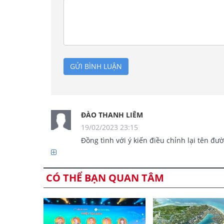
GỬI BÌNH LUẬN
ĐÀO THANH LIÊM
19/02/2023 23:15
               Đồng tình với ý kiến điều chỉnh lại tên đường thuộc nhóm 1 và nhóm 2. Nhóm còn lại nên giữ nguyên.

CÓ THỂ BẠN QUAN TÂM