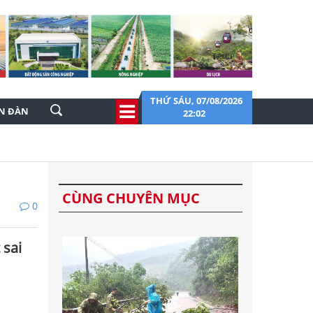
THỨ SÁU, 07/08/2026
ỄN ĐÀN
22:02
CÙNG CHUYÊN MỤC
0
 sai