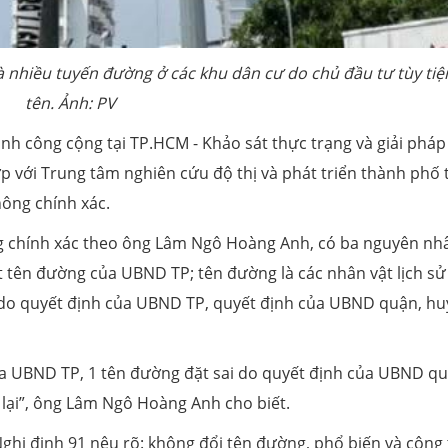
à nhiều tuyến đường ở các khu dân cư do chủ đầu tư tùy tiệ
tên. Ảnh: PV
ình công cộng tại TP.HCM - Khảo sát thực trạng và giải phá
 với Trung tâm nghiên cứu độ thị và phát triển thành phố 
hông chính xác.
g chính xác theo ông Lâm Ngô Hoàng Anh, có ba nguyên nh
t tên đường của UBND TP; tên đường là các nhân vật lịch sử
 do quyết định của UBND TP, quyết định của UBND quận, h
của UBND TP, 1 tên đường đặt sai do quyết định của UBND q
ể lại”, ông Lâm Ngô Hoàng Anh cho biết.
ghị định 91 nêu rõ: không đổi tên đường, phổ biến và công 