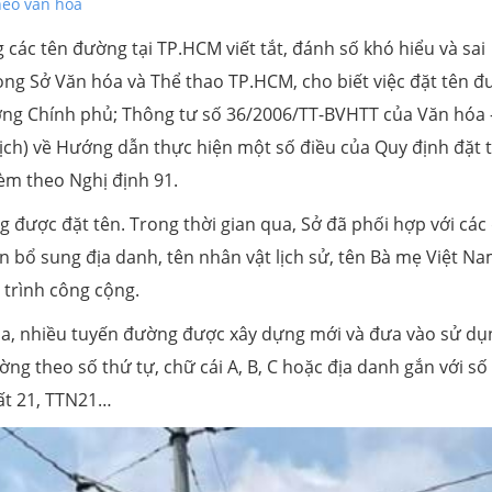
hèo văn hóa
ng các tên đường tại TP.HCM viết tắt, đánh số khó hiểu và sai
g Sở Văn hóa và Thể thao TP.HCM, cho biết việc đặt tên 
ớng Chính phủ; Thông tư số 36/2006/TT-BVHTT của Văn hóa 
lịch) về Hướng dẫn thực hiện một số điều của Quy định đặt 
èm theo Nghị định 91.
 được đặt tên. Trong thời gian qua, Sở đã phối hợp với các 
ện bổ sung địa danh, tên nhân vật lịch sử, tên Bà mẹ Việt N
trình công cộng.
 hóa, nhiều tuyến đường được xây dựng mới và đưa vào sử dụ
ng theo số thứ tự, chữ cái A, B, C hoặc địa danh gắn với số
ất 21, TTN21…