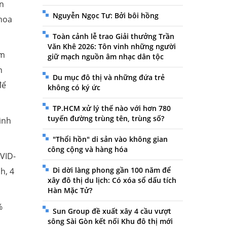
ện
Nguyễn Ngọc Tư: Bởi bôi hồng
Khoa
Toàn cảnh lễ trao Giải thưởng Trần
Văn Khê 2026: Tôn vinh những người
àm
giữ mạch nguồn âm nhạc dân tộc
h
Du mục đô thị và những đứa trẻ
để
không có ký ức
TP.HCM xử lý thế nào với hơn 780
tuyến đường trùng tên, trùng số?
ình
"Thổi hồn" di sản vào không gian
công cộng và hàng hóa
VID-
Di dời làng phong gần 100 năm để
h, 4
xây đô thị du lịch: Có xóa sổ dấu tích
Hàn Mặc Tử?
%
Sun Group đề xuất xây 4 cầu vượt
sông Sài Gòn kết nối Khu đô thị mới