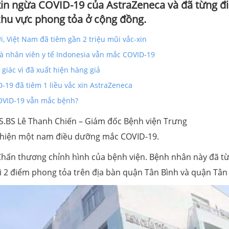
xin ngừa COVID-19 của AstraZeneca và đã từng đi
khu vực phong tỏa ở cộng đồng.
, Việt Nam đã tiêm gần 2 triệu mũi vắc-xin
và nhân viên y tế Indonesia vẫn mắc COVID-19
giác vì đã xuất hiện hàng giả
19 đã tiêm 1 liều vắc xin AstraZeneca
COVID-19 vẫn mắc bệnh?
 TS.BS Lê Thanh Chiến – Giám đốc Bệnh viện Trưng
t hiện một nam điều dưỡng mắc COVID-19.
Chấn thương chỉnh hình của bệnh viện. Bệnh nhân này đã t
i 2 điểm phong tỏa trên địa bàn quận Tân Bình và quận Tân