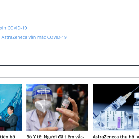
xin COVID-19
n AstraZeneca vẫn mắc COVID-19
 tiến bộ
Bộ Y tế: Người đã tiêm vắc-
AstraZeneca thu hồi v