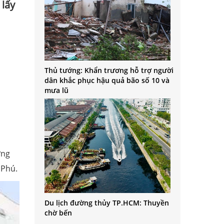
 lấy
Thủ tướng: Khẩn trương hỗ trợ người
dân khắc phục hậu quả bão số 10 và
mưa lũ
ừng
 Phú.
Du lịch đường thủy TP.HCM: Thuyền
chờ bến