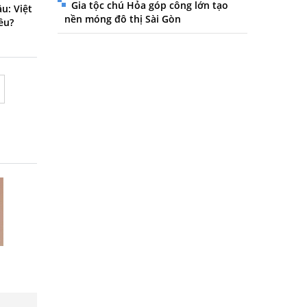
Gia tộc chú Hỏa góp công lớn tạo
u: Việt
nền móng đô thị Sài Gòn
ều?