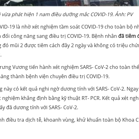
i vừa phát hiện 1 nam điều dưỡng mắc COVID-19. Ảnh: PV
ID-19 là nhờ xét nghiệm tầm soát COVID-19 cho toàn bộ n
n đổi công năng sang điều trị COVID-19. Bệnh nhân
đã tiêm 
 đó mũi 2 được tiêm cách đây 2 ngày và không có triệu ch
.
 Trưng Vương tiến hành xét nghiệm SARS- CoV-2 cho toàn th
ăng thành bệnh viện chuyên điều trị COVID-19.
 này có kết quả nghi ngờ dương tính với SARS- CoV-2. Ngay
t nghiệm khẳng định bằng kỹ thuật RT- PCR. Kết quả xét ng
ấy đã dương tính với SARS- CoV-2.
nh điều tra dịch tễ, khoanh vùng, khử khuẩn toàn bộ Khoa 