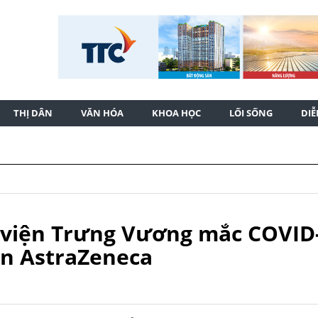
THỊ DÂN
VĂN HÓA
KHOA HỌC
LỐI SỐNG
DI
viện Trưng Vương mắc COVID-
in AstraZeneca