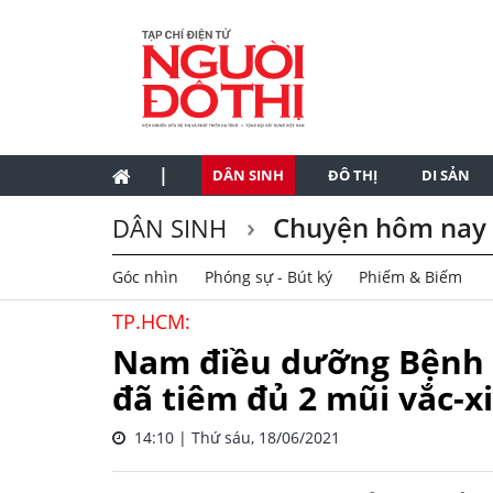
|
DÂN SINH
ĐÔ THỊ
DI SẢN
Chuyện hôm nay
DÂN SINH
Góc nhìn
Phóng sự - Bút ký
Phiếm & Biếm
TP.HCM:
Nam điều dưỡng Bệnh 
đã tiêm đủ 2 mũi vắc-x
14:10 | Thứ sáu, 18/06/2021