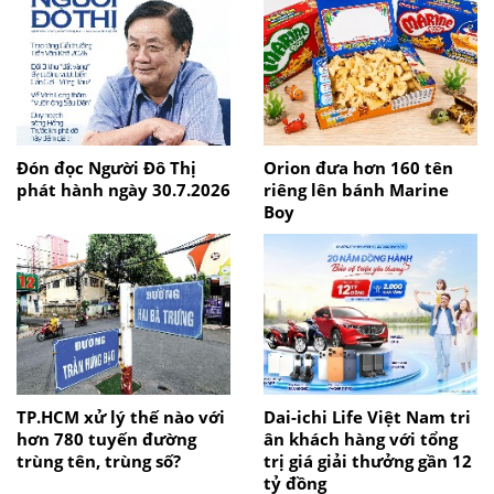
Đón đọc Người Đô Thị
Orion đưa hơn 160 tên
phát hành ngày 30.7.2026
riêng lên bánh Marine
Boy
TP.HCM xử lý thế nào với
Dai-ichi Life Việt Nam tri
hơn 780 tuyến đường
ân khách hàng với tổng
trùng tên, trùng số?
trị giá giải thưởng gần 12
tỷ đồng