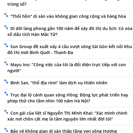
trùng số?
"Thổi hồn" di sản vào không gian công cộng và hàng hóa
Di dời làng phong gần 100 năm để xây đô thị du lịch: Có xóa
sổ dấu tích Hàn Mặc Tử?
Sun Group đề xuất xây 4 cầu vượt sông Sài Gòn kết nối Khu
đô thị mới Bình Quới - Thanh Đa
Mayu Ino: “Công việc của tôi là đối diện trực tiếp với con
người”
Bình San, “thổ địa ròm” làm dịch vụ thiên nhiên
Trục đại lộ cảnh quan sông Hồng: Động lực phát triển hay
phép thử cho tầm nhìn 100 năm Hà Nội?
Con gái của liệt sĩ Nguyễn Thị Minh Khai: “Xác minh chính
xác nơi chôn cất mẹ là tâm nguyện lớn nhất đời tôi”
Bảo vệ không gian di sản thấp tầng ven sông Hương