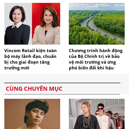
Vincom Retail kiện toàn
Chương trình hành động
bộ máy lãnh đạo, chuẩn
của Bộ Chính trị về bảo
bị cho giai đoạn tăng
vệ môi trường và ứng
trưởng mới
phó biến đổi khí hậu
CÙNG CHUYÊN MỤC