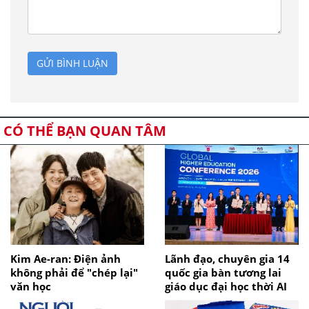
GỬI BÌNH LUẬN
CÓ THỂ BẠN QUAN TÂM
Kim Ae-ran: Điện ảnh
Lãnh đạo, chuyên gia 14
không phải để "chép lại"
quốc gia bàn tương lai
văn học
giáo dục đại học thời AI