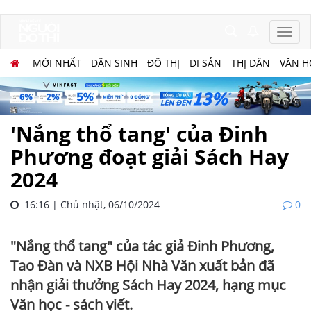
MỚI NHẤT
DÂN SINH
ĐÔ THỊ
DI SẢN
THỊ DÂN
VĂN H
'Nắng thổ tang' của Đinh
Phương đoạt giải Sách Hay
2024
16:16 | Chủ nhật, 06/10/2024
0
"Nắng thổ tang" của tác giả Đinh Phương,
Tao Đàn và NXB Hội Nhà Văn xuất bản đã
nhận giải thưởng Sách Hay 2024, hạng mục
Văn học - sách viết.