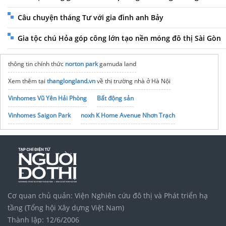
Câu chuyện tháng Tư với gia đình anh Bảy
Gia tộc chú Hỏa góp công lớn tạo nền móng đô thị Sài Gòn
thông tin chính thức
norton park
gamuda land
Xem thêm tại
thanglongland.vn
về thị trường nhà ở Hà Nội
Vinhomes Vũ Yên Hải Phòng
Bất động sản
Vinhomes Saigon Park
noxh K Home Avenue Nhơn Trạch
Tập đoàn Bcons Group
Cơ quan chủ quản: Viện Nghiên cứu đô thị và Phát triển hạ
tầng (Tổng hội Xây dựng Việt Nam)
Thành lập: 12/6/2006