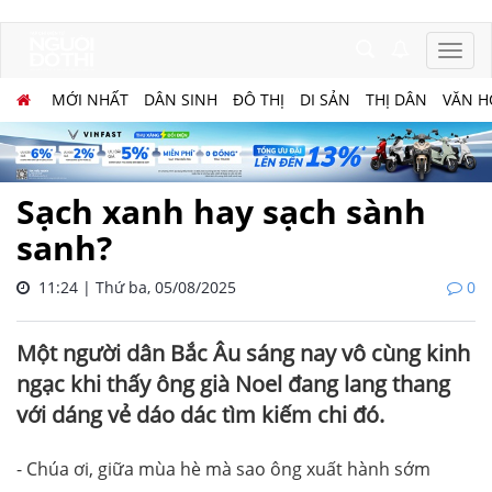
MỚI NHẤT
DÂN SINH
ĐÔ THỊ
DI SẢN
THỊ DÂN
VĂN H
Sạch xanh hay sạch sành
sanh?
11:24 | Thứ ba, 05/08/2025
0
Một người dân Bắc Âu sáng nay vô cùng kinh
ngạc khi thấy ông già Noel đang lang thang
với dáng vẻ dáo dác tìm kiếm chi đó.
- Chúa ơi, giữa mùa hè mà sao ông xuất hành sớm