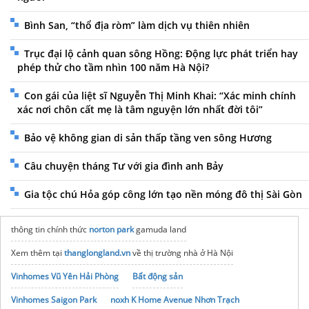
Bình San, “thổ địa ròm” làm dịch vụ thiên nhiên
Trục đại lộ cảnh quan sông Hồng: Động lực phát triển hay
phép thử cho tầm nhìn 100 năm Hà Nội?
Con gái của liệt sĩ Nguyễn Thị Minh Khai: “Xác minh chính
xác nơi chôn cất mẹ là tâm nguyện lớn nhất đời tôi”
Bảo vệ không gian di sản thấp tầng ven sông Hương
Câu chuyện tháng Tư với gia đình anh Bảy
Gia tộc chú Hỏa góp công lớn tạo nền móng đô thị Sài Gòn
thông tin chính thức
norton park
gamuda land
Xem thêm tại
thanglongland.vn
về thị trường nhà ở Hà Nội
Vinhomes Vũ Yên Hải Phòng
Bất động sản
Vinhomes Saigon Park
noxh K Home Avenue Nhơn Trạch