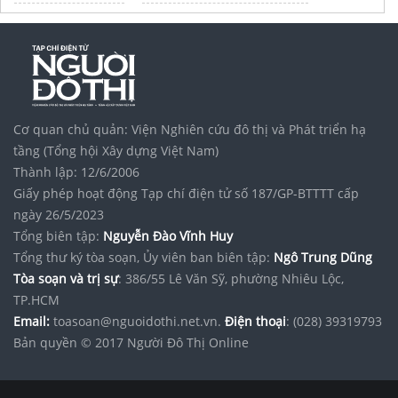
Tập đoàn Bcons Group
Cơ quan chủ quản: Viện Nghiên cứu đô thị và Phát triển hạ
tầng (Tổng hội Xây dựng Việt Nam)
Thành lập: 12/6/2006
Giấy phép hoạt động Tạp chí điện tử số 187/GP-BTTTT cấp
ngày 26/5/2023
Tổng biên tập:
Nguyễn Đào Vĩnh Huy
Tổng thư ký tòa soạn, Ủy viên ban biên tập:
Ngô Trung Dũng
Tòa soạn và trị sự
: 386/55 Lê Văn Sỹ, phường Nhiêu Lộc,
TP.HCM
Email:
toasoan@nguoidothi.net.vn.
Điện thoại
: (028) 39319793
Bản quyền © 2017 Người Đô Thị Online