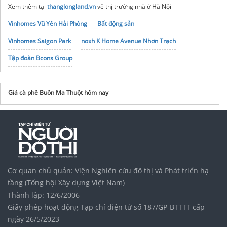
Xem thêm tại
thanglongland.vn
về thị trường nhà ở Hà Nội
Vinhomes Vũ Yên Hải Phòng
Bất động sản
Vinhomes Saigon Park
noxh K Home Avenue Nhơn Trạch
Tập đoàn Bcons Group
Trang
personalchefnewyork.com
cung cấp dịch vụ nấu ăn
Trang
Giá cà phê Buôn Ma Thuột hôm nay
nautiecngon.com
đặt tiệc tại nhà
Cơ quan chủ quản: Viện Nghiên cứu đô thị và Phát triển hạ
tầng (Tổng hội Xây dựng Việt Nam)
Thành lập: 12/6/2006
Giấy phép hoạt động Tạp chí điện tử số 187/GP-BTTTT cấp
ngày 26/5/2023