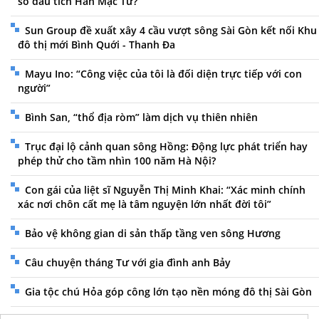
sổ dấu tích Hàn Mặc Tử?
Sun Group đề xuất xây 4 cầu vượt sông Sài Gòn kết nối Khu
đô thị mới Bình Quới - Thanh Đa
Mayu Ino: “Công việc của tôi là đối diện trực tiếp với con
người”
Bình San, “thổ địa ròm” làm dịch vụ thiên nhiên
Trục đại lộ cảnh quan sông Hồng: Động lực phát triển hay
phép thử cho tầm nhìn 100 năm Hà Nội?
Con gái của liệt sĩ Nguyễn Thị Minh Khai: “Xác minh chính
xác nơi chôn cất mẹ là tâm nguyện lớn nhất đời tôi”
Bảo vệ không gian di sản thấp tầng ven sông Hương
Câu chuyện tháng Tư với gia đình anh Bảy
Gia tộc chú Hỏa góp công lớn tạo nền móng đô thị Sài Gòn