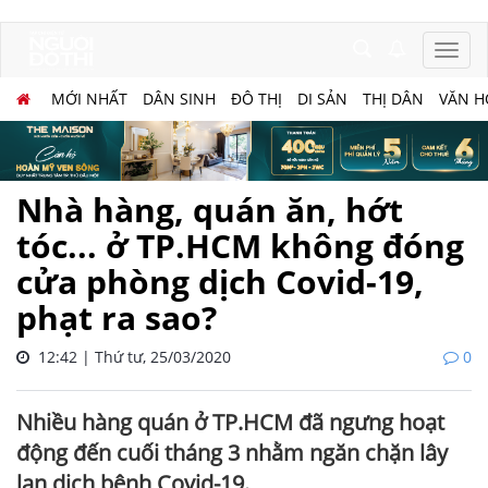
MỚI NHẤT
DÂN SINH
ĐÔ THỊ
DI SẢN
THỊ DÂN
VĂN H
Nhà hàng, quán ăn, hớt
tóc... ở TP.HCM không đóng
cửa phòng dịch Covid-19,
phạt ra sao?
12:42 | Thứ tư, 25/03/2020
0
Nhiều hàng quán ở TP.HCM đã ngưng hoạt
động đến cuối tháng 3 nhằm ngăn chặn lây
lan dịch bệnh Covid-19.