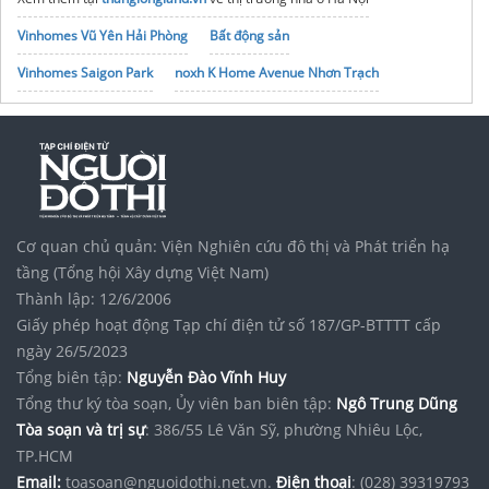
Vinhomes Vũ Yên Hải Phòng
Bất động sản
Vinhomes Saigon Park
noxh K Home Avenue Nhơn Trạch
Tập đoàn Bcons Group
Cơ quan chủ quản: Viện Nghiên cứu đô thị và Phát triển hạ
tầng (Tổng hội Xây dựng Việt Nam)
Thành lập: 12/6/2006
Giấy phép hoạt động Tạp chí điện tử số 187/GP-BTTTT cấp
ngày 26/5/2023
Tổng biên tập:
Nguyễn Đào Vĩnh Huy
Tổng thư ký tòa soạn, Ủy viên ban biên tập:
Ngô Trung Dũng
Tòa soạn và trị sự
: 386/55 Lê Văn Sỹ, phường Nhiêu Lộc,
TP.HCM
Email:
toasoan@nguoidothi.net.vn.
Điện thoại
: (028) 39319793