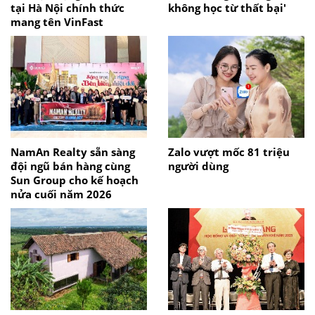
tại Hà Nội chính thức
không học từ thất bại'
mang tên VinFast
NamAn Realty sẵn sàng
Zalo vượt mốc 81 triệu
đội ngũ bán hàng cùng
người dùng
Sun Group cho kế hoạch
nửa cuối năm 2026