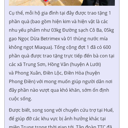
Cụ thể, mỗi hộ gia đình tại đây được trao tặng 1
phần quà (bao gồm hiện kim và hiện vật là các
nhu yếu phẩm như 03kg Đường sạch Cô Ba, 05kg
gạo Ngọc Dừa Betrimex và 01 thùng nước mía
không ngọt Miaqua). Tổng cộng đợt 1 đã có 600
phần quà được trao tặng trực tiếp đến bà con tại
các xã Trung Sơn, Hồng Vân (huyện A Lưới)
và Phong Xuân, Điền Lộc, Điền Hòa (huyện
Phong Điền) với mong muốn giúp người dân nơi
đây phần nào vượt qua khó khăn, sớm ổn định
cuộc sống.
Được biết, song song với chuyến cứu trợ tại Huế,
để giúp đỡ các khu vực bị ảnh hưởng khác tại
miền Trung trong thời gian tới, Tập đoàn TTC đã