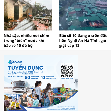
Nhà sập, nhiều nơi chìm
Bão số 10 đang ở trên đất
trong "biển" nước khi
liền Nghệ An-Hà Tĩnh, gió
bão số 10 đổ bộ
giật cấp 12