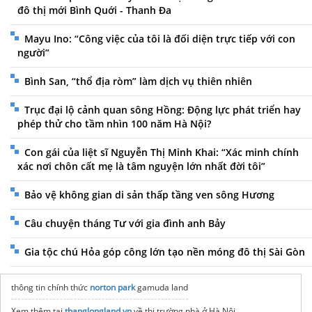
đô thị mới Bình Quới - Thanh Đa
Mayu Ino: “Công việc của tôi là đối diện trực tiếp với con
người”
Bình San, “thổ địa ròm” làm dịch vụ thiên nhiên
Trục đại lộ cảnh quan sông Hồng: Động lực phát triển hay
phép thử cho tầm nhìn 100 năm Hà Nội?
Con gái của liệt sĩ Nguyễn Thị Minh Khai: “Xác minh chính
xác nơi chôn cất mẹ là tâm nguyện lớn nhất đời tôi”
Bảo vệ không gian di sản thấp tầng ven sông Hương
Câu chuyện tháng Tư với gia đình anh Bảy
Gia tộc chú Hỏa góp công lớn tạo nền móng đô thị Sài Gòn
thông tin chính thức
norton park
gamuda land
Xem thêm tại
thanglongland.vn
về thị trường nhà ở Hà Nội