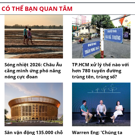
CÓ THỂ BẠN QUAN TÂM
Sóng nhiệt 2026: Châu Âu
TP.HCM xử lý thế nào với
căng mình ứng phó nắng
hơn 780 tuyến đường
nóng cực đoan
trùng tên, trùng số?
Sân vận động 135.000 chỗ
Warren Eng: 'Chúng ta