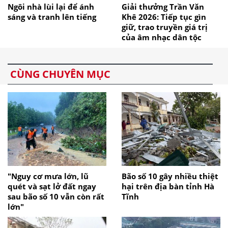
Ngôi nhà lùi lại để ánh
Giải thưởng Trần Văn
sáng và tranh lên tiếng
Khê 2026: Tiếp tục gìn
giữ, trao truyền giá trị
của âm nhạc dân tộc
CÙNG CHUYÊN MỤC
"Nguy cơ mưa lớn, lũ
Bão số 10 gây nhiều thiệt
quét và sạt lở đất ngay
hại trên địa bàn tỉnh Hà
sau bão số 10 vẫn còn rất
Tĩnh
lớn"