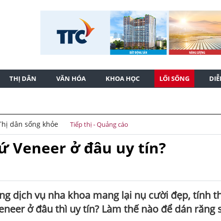
THỊ DÂN
VĂN HÓA
KHOA HỌC
LỐI SỐNG
DI
Thị dân sống khỏe
Tiếp thị - Quảng cáo
ứ Veneer ở đâu uy tín?
ng dịch vụ nha khoa mang lại nụ cười đẹp, tính 
neer ở đâu thì uy tín? Làm thế nào để dán răng 