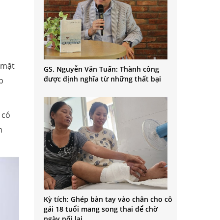
 mặt
GS. Nguyễn Văn Tuấn: Thành công
được định nghĩa từ những thất bại
p
 có
m
Kỳ tích: Ghép bàn tay vào chân cho cô
gái 18 tuổi mang song thai để chờ
ngày nối lại