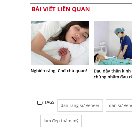
BÀI VIẾT LIÊN QUAN
Nghiến răng: Chớ chủ quan!
Đau dây thần kinh 
chừng nhầm đau r
TAGS
dán răng sứ Veneer
dán sứ Ven
làm đẹp thẩm mỹ