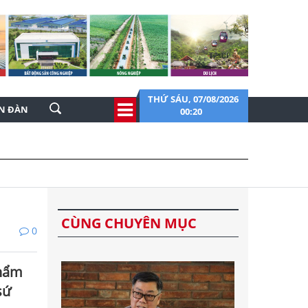
THỨ SÁU, 07/08/2026
ỄN ĐÀN
00:20
CÙNG CHUYÊN MỤC
0
thẩm
sứ