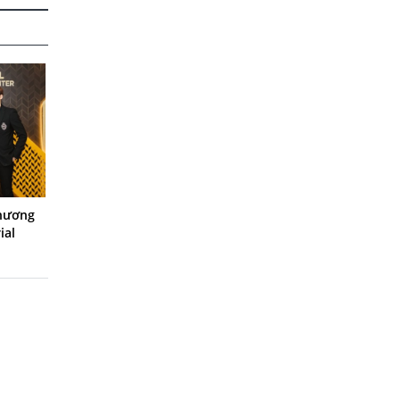
thương
ial