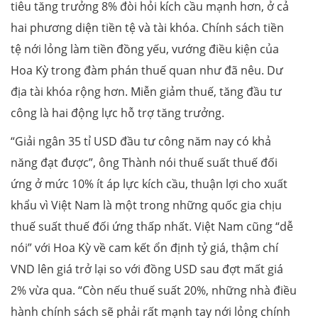
tiêu tăng trưởng 8% đòi hỏi kích cầu mạnh hơn, ở cả
hai phương diện tiền tệ và tài khóa. Chính sách tiền
tệ nới lỏng làm tiền đồng yếu, vướng điều kiện của
Hoa Kỳ trong đàm phán thuế quan như đã nêu. Dư
địa tài khóa rộng hơn. Miễn giảm thuế, tăng đầu tư
công là hai động lực hỗ trợ tăng trưởng.
“Giải ngân 35 tỉ USD đầu tư công năm nay có khả
năng đạt được”, ông Thành nói thuế suất thuế đối
ứng ở mức 10% ít áp lực kích cầu, thuận lợi cho xuất
khẩu vì Việt Nam là một trong những quốc gia chịu
thuế suất thuế đối ứng thấp nhất. Việt Nam cũng “dễ
nói” với Hoa Kỳ về cam kết ổn định tỷ giá, thậm chí
VND lên giá trở lại so với đồng USD sau đợt mất giá
2% vừa qua. “Còn nếu thuế suất 20%, những nhà điều
hành chính sách sẽ phải rất mạnh tay nới lỏng chính