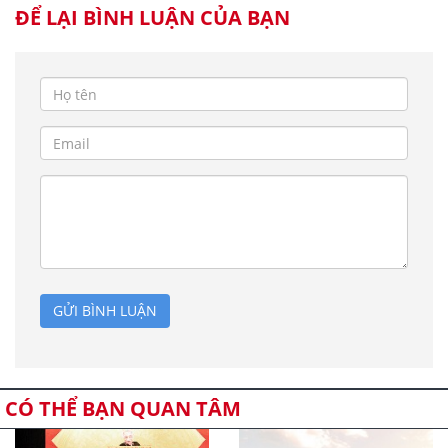
ĐỂ LẠI BÌNH LUẬN CỦA BẠN
GỬI BÌNH LUẬN
CÓ THỂ BẠN QUAN TÂM