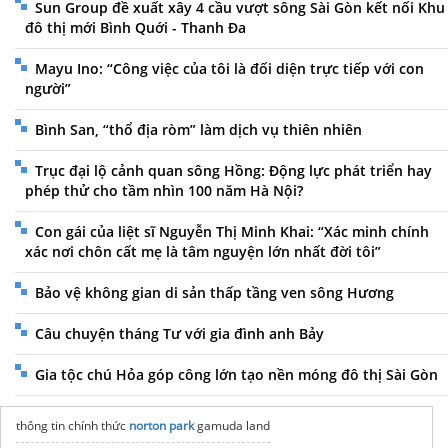
Sun Group đề xuất xây 4 cầu vượt sông Sài Gòn kết nối Khu
đô thị mới Bình Quới - Thanh Đa
Mayu Ino: “Công việc của tôi là đối diện trực tiếp với con
người”
Bình San, “thổ địa ròm” làm dịch vụ thiên nhiên
Trục đại lộ cảnh quan sông Hồng: Động lực phát triển hay
phép thử cho tầm nhìn 100 năm Hà Nội?
Con gái của liệt sĩ Nguyễn Thị Minh Khai: “Xác minh chính
xác nơi chôn cất mẹ là tâm nguyện lớn nhất đời tôi”
Bảo vệ không gian di sản thấp tầng ven sông Hương
Câu chuyện tháng Tư với gia đình anh Bảy
Gia tộc chú Hỏa góp công lớn tạo nền móng đô thị Sài Gòn
thông tin chính thức
norton park
gamuda land