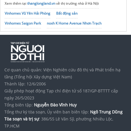
Xem thêm tại
thanglongland.vn
về thị trường nhà ở Hà Nội
Vinhomes Vũ Yên Hải Phòng
Bất động sản
Vinhomes Saigon Park
noxh K Home Avenue Nhơn Trạch
Tập đoàn Bcons Group
Cơ quan chủ quản: Viện Nghiên cứu đô thị và Phát triển hạ
tầng (Tổng hội Xây dựng Việt Nam)
Thành lập: 12/6/2006
Giấy phép hoạt động Tạp chí điện tử số 187/GP-BTTTT cấp
ngày 26/5/2023
Tổng biên tập:
Nguyễn Đào Vĩnh Huy
Tổng thư ký tòa soạn, Ủy viên ban biên tập:
Ngô Trung Dũng
Tòa soạn và trị sự
: 386/55 Lê Văn Sỹ, phường Nhiêu Lộc,
TP.HCM