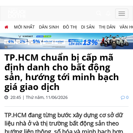
MỚI NHẤT
DÂN SINH
ĐÔ THỊ
DI SẢN
THỊ DÂN
VĂN H
TP.HCM chuẩn bị cấp mã
định danh cho bất động
sản, hướng tới minh bạch
giá giao dịch
20:45 | Thứ năm, 11/06/2026
0
TP.HCM đang từng bước xây dựng cơ sở dữ
liệu nhà ở và thị trường bất động sản theo
hướng liên thông, số hóa và minh bạch hơn.