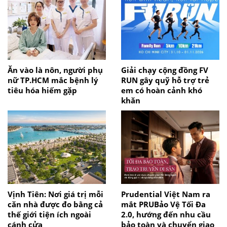
Ăn vào là nôn, người phụ
Giải chạy cộng đồng FV
nữ TP.HCM mắc bệnh lý
RUN gây quỹ hỗ trợ trẻ
tiêu hóa hiếm gặp
em có hoàn cảnh khó
khăn
Vịnh Tiên: Nơi giá trị mỗi
Prudential Việt Nam ra
căn nhà được đo bằng cả
mắt PRUBảo Vệ Tối Đa
thế giới tiện ích ngoài
2.0, hướng đến nhu cầu
cánh cửa
bảo toàn và chuyển giao