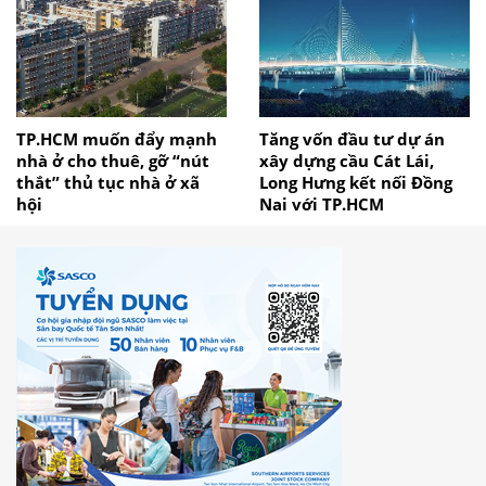
TP.HCM muốn đẩy mạnh
Tăng vốn đầu tư dự án
nhà ở cho thuê, gỡ “nút
xây dựng cầu Cát Lái,
thắt” thủ tục nhà ở xã
Long Hưng kết nối Đồng
hội
Nai với TP.HCM