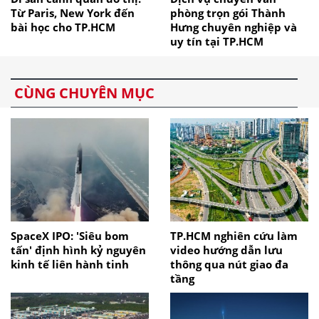
Từ Paris, New York đến
phòng trọn gói Thành
bài học cho TP.HCM
Hưng chuyên nghiệp và
uy tín tại TP.HCM
CÙNG CHUYÊN MỤC
SpaceX IPO: 'Siêu bom
TP.HCM nghiên cứu làm
tấn' định hình kỷ nguyên
video hướng dẫn lưu
kinh tế liên hành tinh
thông qua nút giao đa
tầng