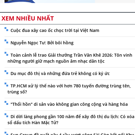
XEM NHIỀU NHẤT
Cuộc đua xây cao ốc chọc trời tại Việt Nam
Nguyễn Ngọc Tư: Bởi bôi hồng
Toàn cảnh lễ trao Giải thưởng Trần Văn Khê 2026: Tôn vinh
những người giữ mạch nguồn âm nhạc dân tộc
Du mục đô thị và những đứa trẻ không có ký ức
TP.HCM xử lý thế nào với hơn 780 tuyến đường trùng tên,
trùng số?
"Thổi hồn" di sản vào không gian công cộng và hàng hóa
Di dời làng phong gần 100 năm để xây đô thị du lịch: Có xóa
sổ dấu tích Hàn Mặc Tử?
Sun Group đề xuất xây 4 cầu vượt sông Sài Gòn kết nối Khu