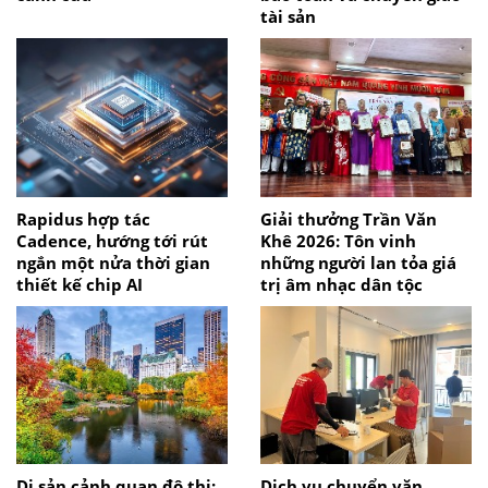
tài sản
Rapidus hợp tác
Giải thưởng Trần Văn
Cadence, hướng tới rút
Khê 2026: Tôn vinh
ngắn một nửa thời gian
những người lan tỏa giá
thiết kế chip AI
trị âm nhạc dân tộc
Di sản cảnh quan đô thị:
Dịch vụ chuyển văn