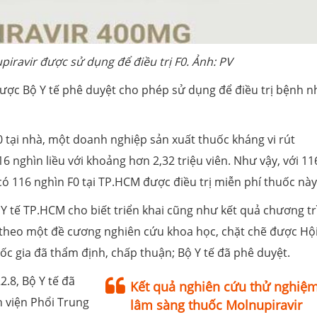
piravir được sử dụng để điều trị F0. Ảnh: PV
được Bộ Y tế phê duyệt cho phép sử dụng để điều trị bệnh 
 tại nhà, một doanh nghiệp sản xuất thuốc kháng vi rút
hìn liều với khoảng hơn 2,32 triệu viên. Như vậy, với 11
 có 116 nghìn F0 tại TP.HCM được điều trị miễn phí thuốc này
 Y tế TP.HCM cho biết triển khai cũng như kết quả chương tr
́ theo một đề cương nghiên cứu khoa học, chặt chẽ được Hộ
 gia đã thẩm định, chấp thuận; Bộ Y tế đã phê duyệt.
.8, Bộ Y tế đã
Kết quả nghiên cứu thử nghiệ
 viện Phổi Trung
lâm sàng thuốc Molnupiravir