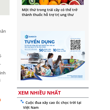
Một thứ trong trái cây có thể trở
thành thuốc hỗ trợ trị ung thư
nhân
6
.
ình
i
XEM NHIỀU NHẤT
m
Cuộc đua xây cao ốc chọc trời tại
Việt Nam