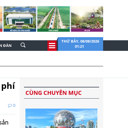
THỨ BẢY, 08/08/2026
ỄN ĐÀN
01:21
 phí
CÙNG CHUYÊN MỤC
0
 sản