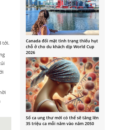
Canada đối mặt tình trạng thiếu hụt
tới.
chỗ ở cho du khách dịp World Cup
2026
̛ng
úi
̛́i
ời
a
Số ca ung thư mới có thể sẽ tăng lên
35 triệu ca mỗi năm vào năm 2050