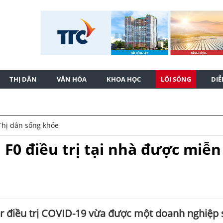
THỊ DÂN
VĂN HÓA
KHOA HỌC
LỐI SỐNG
DI
Thị dân sống khỏe
F0 điều trị tại nhà được miễn
avir điều trị COVID-19 vừa được một doanh nghiệp