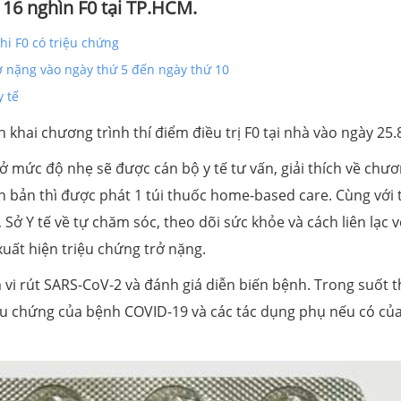
116 nghìn F0 tại TP.HCM.
hi F0 có triệu chứng
rở nặng vào ngày thứ 5 đến ngày thứ 10
y tế
 khai chương trình thí điểm điều trị F0 tại nhà vào ngày 25.8 
 độ nhẹ sẽ được cán bộ y tế tư vấn, giải thích về chưo
ăn bản thì được phát 1 túi thuốc home-based care. Cùng với t
̂́, Sở Y tế về tự chăm sóc, theo dõi sức khỏe và cách liên lạc vo
uất hiện triệu chứng trở nặng.
m vi rút SARS-CoV-2 và đánh giá diễn biến bệnh. Trong suốt th
̣̂u chứng của bệnh COVID-19 và các tác dụng phụ nếu có củ