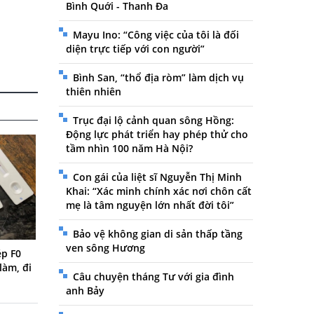
Bình Quới - Thanh Đa
Mayu Ino: “Công việc của tôi là đối
diện trực tiếp với con người”
Bình San, “thổ địa ròm” làm dịch vụ
thiên nhiên
Trục đại lộ cảnh quan sông Hồng:
Động lực phát triển hay phép thử cho
tầm nhìn 100 năm Hà Nội?
Con gái của liệt sĩ Nguyễn Thị Minh
Khai: “Xác minh chính xác nơi chôn cất
mẹ là tâm nguyện lớn nhất đời tôi”
Bảo vệ không gian di sản thấp tầng
ven sông Hương
p F0
làm, đi
Câu chuyện tháng Tư với gia đình
anh Bảy