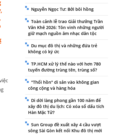
g
Nguyễn Ngọc Tư: Bởi bôi hồng
,
,
Toàn cảnh lễ trao Giải thưởng Trần
p
Văn Khê 2026: Tôn vinh những người
giữ mạch nguồn âm nhạc dân tộc
̉
Du mục đô thị và những đứa trẻ
không có ký ức
TP.HCM xử lý thế nào với hơn 780
tuyến đường trùng tên, trùng số?
iệc
"Thổi hồn" di sản vào không gian
công cộng và hàng hóa
ng
Di dời làng phong gần 100 năm để
xây đô thị du lịch: Có xóa sổ dấu tích
Hàn Mặc Tử?
Sun Group đề xuất xây 4 cầu vượt
sông Sài Gòn kết nối Khu đô thị mới