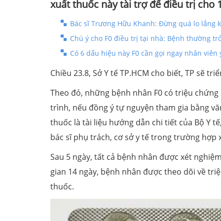
xuất thuốc này tài trợ để điều trị cho 
Bác sĩ Trương Hữu Khanh: Đừng quá lo lắng k
Chú ý cho F0 điều trị tại nhà: Bệnh thường t
Có 6 dấu hiệu này F0 cần gọi ngay nhân viên 
Chiều 23.8, Sở Y tế TP.HCM cho biết, TP sẽ triển
Theo đó, những bệnh nhân F0 có triệu chứng ở mức
trình, nếu đồng ý tự nguyện tham gia bằng v
thuốc là tài liệu hướng dẫn chi tiết của Bộ Y te
bác sĩ phụ trách, cơ sở y tế trong trường hợp x
Sau 5 ngày, tất cả bệnh nhân được xét nghiệ
gian 14 ngày, bệnh nhân được theo dõi về trie
thuốc.