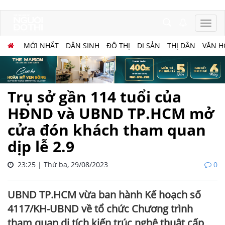
MỚI NHẤT
DÂN SINH
ĐÔ THỊ
DI SẢN
THỊ DÂN
VĂN H
Trụ sở gần 114 tuổi của
HĐND và UBND TP.HCM mở
cửa đón khách tham quan
dịp lễ 2.9
23:25 | Thứ ba, 29/08/2023
0
UBND TP.HCM vừa ban hành Kế hoạch số
4117/KH-UBND về tổ chức Chương trình
tham quan di tích kiến trúc nghệ thuật cấp