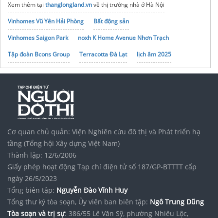
Xem thêm tại
thanglongland.vn
về thị trường nhà ở Hà Nội
Vinhomes Vũ Yên Hải Phòng
Bất động sản
Vinhomes Saigon Park
noxh K Home Avenue Nhơn Trạch
Tập đoàn Bcons Group
Terracotta Đà Lạt
lịch âm 2025
bói ngày sinh
Cơ quan chủ quản: Viện Nghiên cứu đô thị và Phát triển hạ
tầng (Tổng hội Xây dựng Việt Nam)
Thành lập: 12/6/2006
Giấy phép hoạt động Tạp chí điện tử số 187/GP-BTTTT cấp
ngày 26/5/2023
Tổng biên tập:
Nguyễn Đào Vĩnh Huy
Tổng thư ký tòa soạn, Ủy viên ban biên tập:
Ngô Trung Dũng
Tòa soạn và trị sự
: 386/55 Lê Văn Sỹ, phường Nhiêu Lộc,