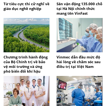
Từ tiêu cực thi cử nghĩ về
Sân vận động 135.000 chỗ
giáo dục nghề nghiệp
tại Hà Nội chính thức
mang tên VinFast
Chương trình hành động
Vinmec dẫn đầu mức độ
của Bộ Chính trị về bảo
hài lòng về chăm sóc sau
vệ môi trường và ứng
điều trị tại Việt Nam
phó biến đổi khí hậu