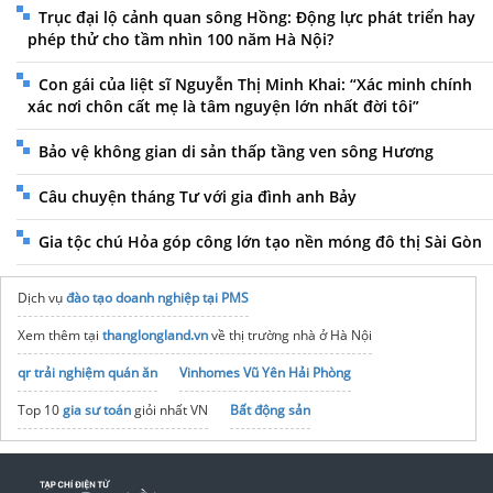
Trục đại lộ cảnh quan sông Hồng: Động lực phát triển hay
phép thử cho tầm nhìn 100 năm Hà Nội?
Con gái của liệt sĩ Nguyễn Thị Minh Khai: “Xác minh chính
xác nơi chôn cất mẹ là tâm nguyện lớn nhất đời tôi”
Bảo vệ không gian di sản thấp tầng ven sông Hương
Câu chuyện tháng Tư với gia đình anh Bảy
Gia tộc chú Hỏa góp công lớn tạo nền móng đô thị Sài Gòn
Dịch vụ
đào tạo doanh nghiệp tại PMS
Xem thêm tại
thanglongland.vn
về thị trường nhà ở Hà Nội
qr trải nghiệm quán ăn
Vinhomes Vũ Yên Hải Phòng
Top 10
gia sư toán
giỏi nhất VN
Bất động sản
Lựa chọn
trường song ngữ tốt ở tphcm
cho con
ngành quản trị kinh doanh bao nhiêu điểm
Tập đoàn Bcons Group