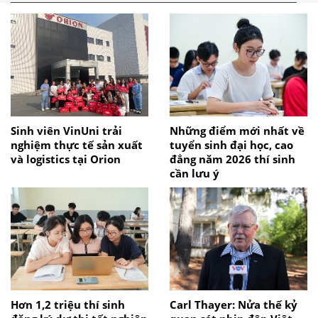
Sinh viên VinUni trải
Những điểm mới nhất về
nghiệm thực tế sản xuất
tuyển sinh đại học, cao
và logistics tại Orion
đẳng năm 2026 thí sinh
cần lưu ý
Hơn 1,2 triệu thí sinh
Carl Thayer: Nửa thế kỷ