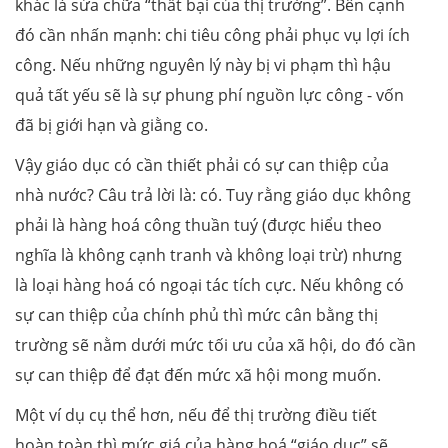
khác là sửa chữa “thất bại của thị trường”. Bên cạnh
đó cần nhấn mạnh: chi tiêu công phải phục vụ lợi ích
công. Nếu những nguyên lý này bị vi phạm thì hậu
quả tất yếu sẽ là sự phung phí nguồn lực công - vốn
đã bị giới hạn và giằng co.
Vậy giáo dục có cần thiết phải có sự can thiệp của
nhà nước? Câu trả lời là: có. Tuy rằng giáo dục không
phải là hàng hoá công thuần tuý (được hiểu theo
nghĩa là không cạnh tranh và không loại trừ) nhưng
là loại hàng hoá có ngoại tác tích cực. Nếu không có
sự can thiệp của chính phủ thì mức cân bằng thị
trường sẽ nằm dưới mức tối ưu của xã hội, do đó cần
sự can thiệp để đạt đến mức xã hội mong muốn.
Một ví dụ cụ thể hơn, nếu để thị trường điều tiết
hoàn toàn thì mức giá của hàng hoá “giáo dục” sẽ