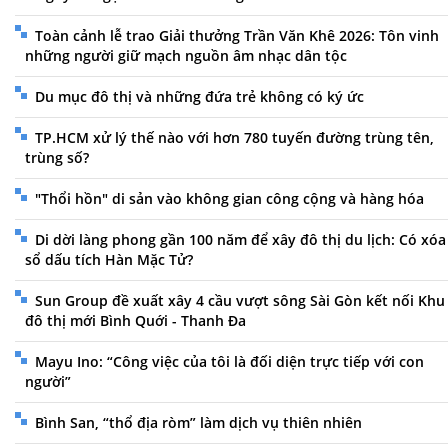
Toàn cảnh lễ trao Giải thưởng Trần Văn Khê 2026: Tôn vinh
những người giữ mạch nguồn âm nhạc dân tộc
Du mục đô thị và những đứa trẻ không có ký ức
TP.HCM xử lý thế nào với hơn 780 tuyến đường trùng tên,
trùng số?
"Thổi hồn" di sản vào không gian công cộng và hàng hóa
Di dời làng phong gần 100 năm để xây đô thị du lịch: Có xóa
sổ dấu tích Hàn Mặc Tử?
Sun Group đề xuất xây 4 cầu vượt sông Sài Gòn kết nối Khu
đô thị mới Bình Quới - Thanh Đa
Mayu Ino: “Công việc của tôi là đối diện trực tiếp với con
người”
Bình San, “thổ địa ròm” làm dịch vụ thiên nhiên