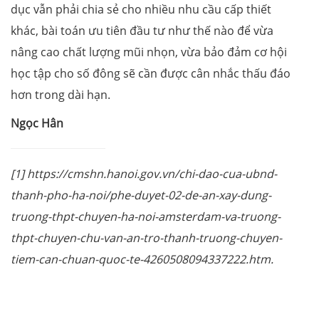
dục vẫn phải chia sẻ cho nhiều nhu cầu cấp thiết
khác, bài toán ưu tiên đầu tư như thế nào để vừa
nâng cao chất lượng mũi nhọn, vừa bảo đảm cơ hội
học tập cho số đông sẽ cần được cân nhắc thấu đáo
hơn trong dài hạn.
Ngọc Hân
[1] https://cmshn.hanoi.gov.vn/chi-dao-cua-ubnd-
thanh-pho-ha-noi/phe-duyet-02-de-an-xay-dung-
truong-thpt-chuyen-ha-noi-amsterdam-va-truong-
thpt-chuyen-chu-van-an-tro-thanh-truong-chuyen-
tiem-can-chuan-quoc-te-4260508094337222.htm.