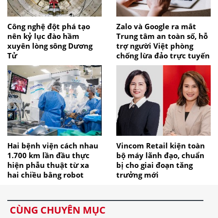
Công nghệ đột phá tạo
Zalo và Google ra mắt
nên kỷ lục đào hầm
Trung tâm an toàn số, hỗ
xuyên lòng sông Dương
trợ người Việt phòng
Tử
chống lừa đảo trực tuyến
Hai bệnh viện cách nhau
Vincom Retail kiện toàn
1.700 km lần đầu thực
bộ máy lãnh đạo, chuẩn
hiện phẫu thuật từ xa
bị cho giai đoạn tăng
hai chiều bằng robot
trưởng mới
CÙNG CHUYÊN MỤC