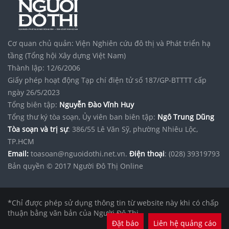
noxh K Home Avenue Nhơn Trạch
Vinhomes Saigon Park
Cơ quan chủ quản: Viện Nghiên cứu đô thị và Phát triển hạ
tầng (Tổng hội Xây dựng Việt Nam)
Thành lập: 12/6/2006
Giấy phép hoạt động Tạp chí điện tử số 187/GP-BTTTT cấp
ngày 26/5/2023
Tổng biên tập:
Nguyễn Đào Vĩnh Huy
Tổng thư ký tòa soạn, Ủy viên ban biên tập:
Ngô Trung Dũng
Tòa soạn và trị sự
: 386/55 Lê Văn Sỹ, phường Nhiêu Lộc,
TP.HCM
Email:
toasoan@nguoidothi.net.vn.
Điện thoại
: (028) 39319793
Bản quyền © 2017 Người Đô Thị Online
*Chỉ được phép sử dụng thông tin từ website này khi có chấp
thuận bằng văn bản của Người Đô Thị.
Đặt báo
Liên hệ quảng cáo