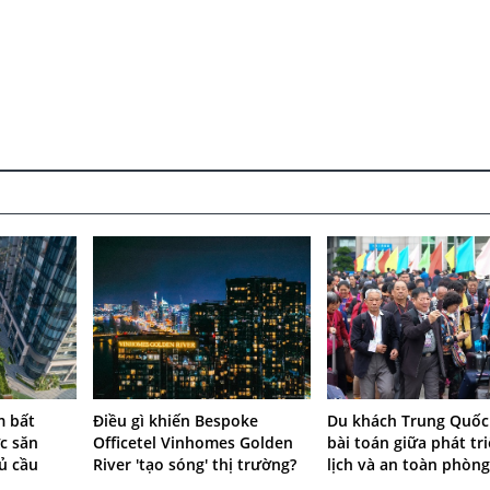
m bất
Điều gì khiến Bespoke
Du khách Trung Quốc t
c săn
Officetel Vinhomes Golden
bài toán giữa phát tr
ủ cầu
River 'tạo sóng' thị trường?
lịch và an toàn phòng