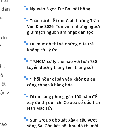
n từ
g dẫn
Nguyễn Ngọc Tư: Bởi bôi hồng
bất
Toàn cảnh lễ trao Giải thưởng Trần
Văn Khê 2026: Tôn vinh những người
giữ mạch nguồn âm nhạc dân tộc
c dự
Du mục đô thị và những đứa trẻ
à
không có ký ức
TP.HCM xử lý thế nào với hơn 780
khu
tuyến đường trùng tên, trùng số?
 ở
"Thổi hồn" di sản vào không gian
iệt
công cộng và hàng hóa
ận 2,
Di dời làng phong gần 100 năm để
xây đô thị du lịch: Có xóa sổ dấu tích
Hàn Mặc Tử?
Sun Group đề xuất xây 4 cầu vượt
Khảo
sông Sài Gòn kết nối Khu đô thị mới