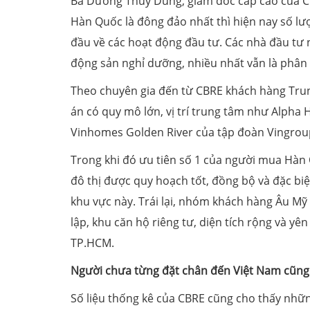
Bà Dương Thùy Dung, giám đốc cấp cao của CB
Hàn Quốc là đông đảo nhất thì hiện nay số l
đầu về các hoạt động đầu tư. Các nhà đầu tư 
động sản nghỉ dưỡng, nhiều nhất vẫn là phân
Theo chuyên gia đến từ CBRE khách hàng Trun
án có quy mô lớn, vị trí trung tâm như Alpha
Vinhomes Golden River của tập đoàn Vingrou
Trong khi đó ưu tiên số 1 của người mua Hàn 
đô thị được quy hoạch tốt, đồng bộ và đặc b
khu vực này. Trái lại, nhóm khách hàng Âu Mỹ 
lập, khu căn hộ riêng tư, diện tích rộng và y
TP.HCM.
Người chưa từng đặt chân đến Việt Nam cũn
Số liệu thống kê của CBRE cũng cho thấy nhữn