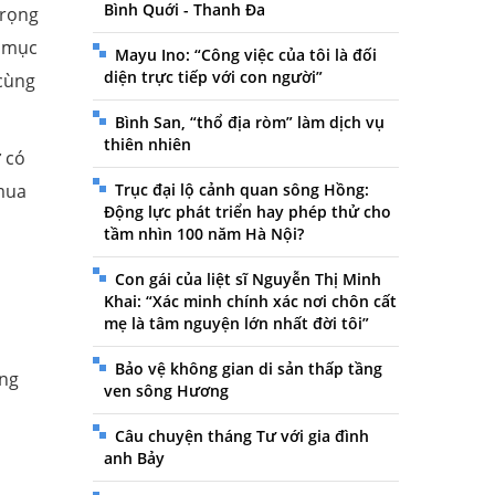
Bình Quới - Thanh Đa
trọng
ó mục
Mayu Ino: “Công việc của tôi là đối
diện trực tiếp với con người”
 cùng
Bình San, “thổ địa ròm” làm dịch vụ
thiên nhiên
 có
mua
Trục đại lộ cảnh quan sông Hồng:
Động lực phát triển hay phép thử cho
tầm nhìn 100 năm Hà Nội?
Con gái của liệt sĩ Nguyễn Thị Minh
Khai: “Xác minh chính xác nơi chôn cất
mẹ là tâm nguyện lớn nhất đời tôi”
Bảo vệ không gian di sản thấp tầng
àng
ven sông Hương
Câu chuyện tháng Tư với gia đình
anh Bảy