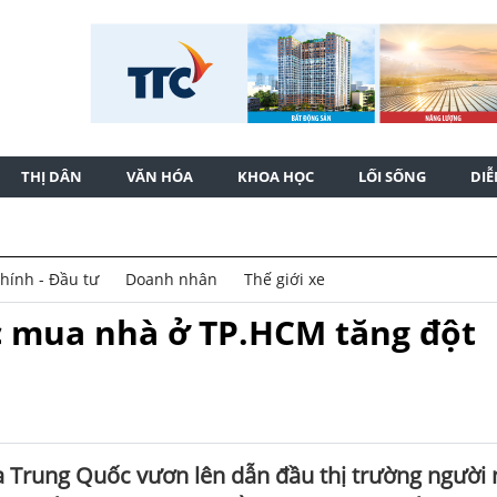
THỊ DÂN
VĂN HÓA
KHOA HỌC
LỐI SỐNG
DI
chính - Đầu tư
Doanh nhân
Thế giới xe
c mua nhà ở TP.HCM tăng đột
 Trung Quốc vươn lên dẫn đầu thị trường người