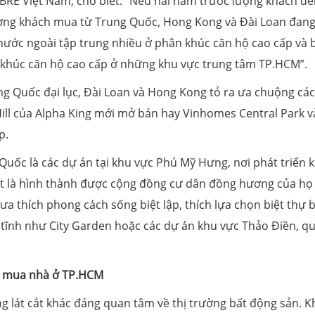
RE Việt Nam, cho biết: “Nếu hai năm trước lượng khách đế
ượng khách mua từ Trung Quốc, Hong Kong và Đài Loan đan
nước ngoài tập trung nhiều ở phân khúc căn hộ cao cấp và 
 khúc căn hộ cao cấp ở những khu vực trung tâm TP.HCM”.
g Quốc đại lục, Đài Loan và Hong Kong tỏ ra ưa chuộng cá
 Hill của Alpha King mới mở bán hay Vinhomes Central Park v
p.
Quốc là các dự án tại khu vực Phú Mỹ Hưng, nơi phát triển 
iệt là hình thành được cộng đồng cư dân đồng hương của họ
ưa thích phong cách sống biệt lập, thích lựa chọn biệt thự b
ên tĩnh như City Garden hoặc các dự án khu vực Thảo Điền, qu
g mua nhà ở TP.HCM
g lát cắt khác đáng quan tâm về thị trường bất động sản. 