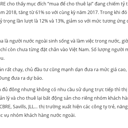
RE cho thấy mục đích “mua để cho thuê lại” đang chiếm tỷ 
năm 2018, tăng từ 61% so với cùng kỳ năm 2017. Trong khi đ
tỷ trọng lần lượt là 12% và 13%, giảm so với mức tương ứng
a là người nước ngoài sinh sống và làm việc trong nước, giờ
chí còn chưa từng đặt chân vào Việt Nam. Số lượng người 
ều.
án rất chạy, chủ đầu tư cũng mạnh dạn đưa ra mức giá cao,
Dung đưa ra dự báo.
đủ đông nhưng không có nhu cầu sử dụng trực tiếp thì thị
ản lý và cho thuê lại bất động sản cho riêng nhóm khách h
BRE, Savills, JLL… thị trường xuất hiện các công ty trẻ, năng
ục vụ nhóm khách hàng nước ngoài.