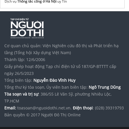
Dịch vụ
Thông tắc cống ở Hà Nội
uy Tín
Cơ quan chủ quản: Viện Nghiên cứu đô thị và Phát triển hạ
tầng (Tổng hội Xây dựng Việt Nam)
Thành lập: 12/6/2006
Giấy phép hoạt động Tạp chí điện tử số 187/GP-BTTTT cấp
ngày 26/5/2023
Tổng biên tập:
Nguyễn Đào Vĩnh Huy
Tổng thư ký tòa soạn, Ủy viên ban biên tập:
Ngô Trung Dũng
Tòa soạn và trị sự
: 386/55 Lê Văn Sỹ, phường Nhiêu Lộc,
TP.HCM
Email:
toasoan@nguoidothi.net.vn.
Điện thoại
: (028) 39319793
Bản quyền © 2017 Người Đô Thị Online