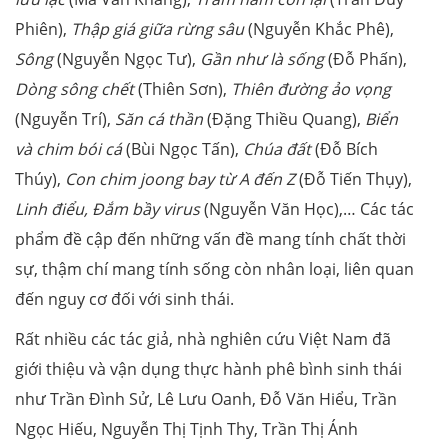
Phiên),
Thập giá giữa rừng sâu
(Nguyễn Khắc Phê),
Sông
(Nguyễn Ngọc Tư),
Gần như là sống
(Đỗ Phấn),
Dòng sông chết
(Thiên Sơn),
Thiên đường ảo vọng
(Nguyễn Trí),
Săn cá thần
(Đặng Thiều Quang),
Biển
và chim bói cá
(Bùi Ngọc Tấn),
Chúa đất
(Đỗ Bích
Thúy),
Con chim joong bay từ A đến Z
(Đỗ Tiến Thụy),
Linh điểu, Đắm bầy virus
(Nguyễn Văn Học),… Các tác
phẩm đề cập đến những vấn đề mang tính chất thời
sự, thậm chí mang tính sống còn nhân loại, liên quan
đến nguy cơ đối với sinh thái.
Rất nhiều các tác giả, nhà nghiên cứu Việt Nam đã
giới thiệu và vận dụng thực hành phê bình sinh thái
như Trần Đình Sử, Lê Lưu Oanh, Đỗ Văn Hiểu, Trần
Ngọc Hiếu, Nguyễn Thị Tịnh Thy, Trần Thị Ánh