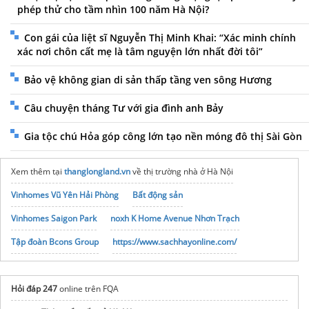
phép thử cho tầm nhìn 100 năm Hà Nội?
Con gái của liệt sĩ Nguyễn Thị Minh Khai: “Xác minh chính
xác nơi chôn cất mẹ là tâm nguyện lớn nhất đời tôi”
Bảo vệ không gian di sản thấp tầng ven sông Hương
Câu chuyện tháng Tư với gia đình anh Bảy
Gia tộc chú Hỏa góp công lớn tạo nền móng đô thị Sài Gòn
Xem thêm tại
thanglongland.vn
về thị trường nhà ở Hà Nội
Vinhomes Vũ Yên Hải Phòng
Bất động sản
Vinhomes Saigon Park
noxh K Home Avenue Nhơn Trạch
Tập đoàn Bcons Group
https://www.sachhayonline.com/
Hỏi đáp 247
online trên FQA