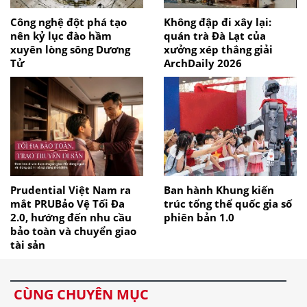
Công nghệ đột phá tạo
Không đập đi xây lại:
nên kỷ lục đào hầm
quán trà Đà Lạt của
xuyên lòng sông Dương
xưởng xép thắng giải
Tử
ArchDaily 2026
Prudential Việt Nam ra
Ban hành Khung kiến
mắt PRUBảo Vệ Tối Đa
trúc tổng thể quốc gia số
2.0, hướng đến nhu cầu
phiên bản 1.0
bảo toàn và chuyển giao
tài sản
CÙNG CHUYÊN MỤC