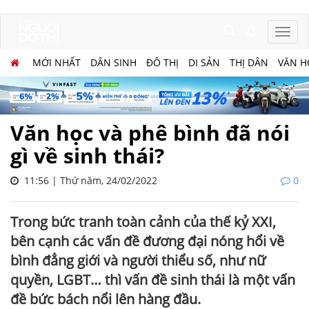
MỚI NHẤT
DÂN SINH
ĐÔ THỊ
DI SẢN
THỊ DÂN
VĂN H
Văn học và phê bình đã nói
gì về sinh thái?
11:56 | Thứ năm, 24/02/2022
0
Trong bức tranh toàn cảnh của thế kỷ XXI,
bên cạnh các vấn đề đương đại nóng hổi về
bình đẳng giới và người thiểu số, như nữ
quyền, LGBT… thì vấn đề sinh thái là một vấn
đề bức bách nổi lên hàng đầu.