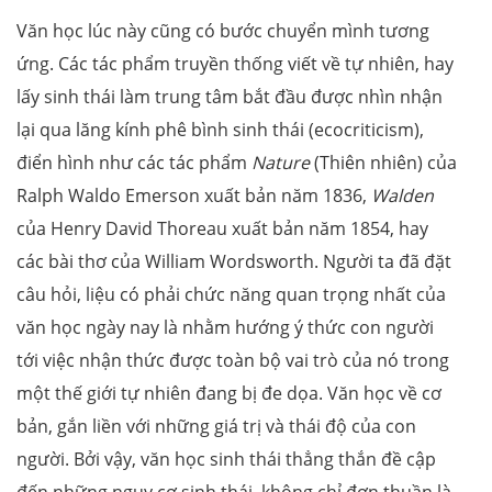
Văn học lúc này cũng có bước chuyển mình tương
ứng. Các tác phẩm truyền thống viết về tự nhiên, hay
lấy sinh thái làm trung tâm bắt đầu được nhìn nhận
lại qua lăng kính phê bình sinh thái (ecocriticism),
điển hình như các tác phẩm
Nature
(Thiên nhiên) của
Ralph Waldo Emerson xuất bản năm 1836,
Walden
của Henry David Thoreau xuất bản năm 1854, hay
các bài thơ của William Wordsworth. Người ta đã đặt
câu hỏi, liệu có phải chức năng quan trọng nhất của
văn học ngày nay là nhằm hướng ý thức con người
tới việc nhận thức được toàn bộ vai trò của nó trong
một thế giới tự nhiên đang bị đe dọa. Văn học về cơ
bản, gắn liền với những giá trị và thái độ của con
người. Bởi vậy, văn học sinh thái thẳng thắn đề cập
đến những nguy cơ sinh thái, không chỉ đơn thuần là