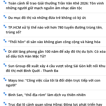
Toàn cảnh lễ trao Giải thưởng Trần Văn Khê 2026: Tôn vinh
những người giữ mạch nguồn âm nhạc dân tộc
Du mục đô thị và những đứa trẻ không có ký ức
TP.HCM xử lý thế nào với hơn 780 tuyến đường trùng tên,
trùng số?
"Thổi hồn" di sản vào không gian công cộng và hàng hóa
Di dời làng phong gần 100 năm để xây đô thị du lịch: Có xóa
sổ dấu tích Hàn Mặc Tử?
Sun Group đề xuất xây 4 cầu vượt sông Sài Gòn kết nối Khu
đô thị mới Bình Quới - Thanh Đa
Mayu Ino: “Công việc của tôi là đối diện trực tiếp với con
người”
Bình San, “thổ địa ròm” làm dịch vụ thiên nhiên
Trục đại lộ cảnh quan sông Hồng: Động lực phát triển hay