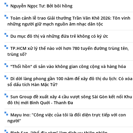
Nguyễn Ngọc Tư: Bởi bôi hồng
Toàn cảnh lễ trao Giải thưởng Trần Văn Khê 2026: Tôn vinh
những người giữ mạch nguồn âm nhạc dân tộc
Du mục đô thị và những đứa trẻ không có ký ức
TP.HCM xử lý thế nào với hơn 780 tuyến đường trùng tên,
trùng số?
"Thổi hồn" di sản vào không gian công cộng và hàng hóa
Di dời làng phong gần 100 năm để xây đô thị du lịch: Có xóa
sổ dấu tích Hàn Mặc Tử?
Sun Group đề xuất xây 4 cầu vượt sông Sài Gòn kết nối Khu
đô thị mới Bình Quới - Thanh Đa
Mayu Ino: “Công việc của tôi là đối diện trực tiếp với con
người”
Bình San, “thổ địa ròm” làm dịch vụ thiên nhiên