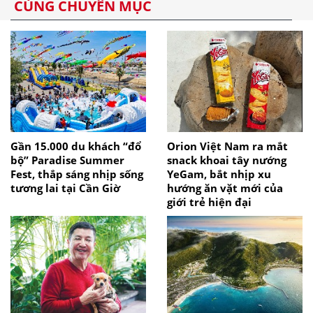
CÙNG CHUYÊN MỤC
Gần 15.000 du khách “đổ
Orion Việt Nam ra mắt
bộ” Paradise Summer
snack khoai tây nướng
Fest, thắp sáng nhịp sống
YeGam, bắt nhịp xu
tương lai tại Cần Giờ
hướng ăn vặt mới của
giới trẻ hiện đại