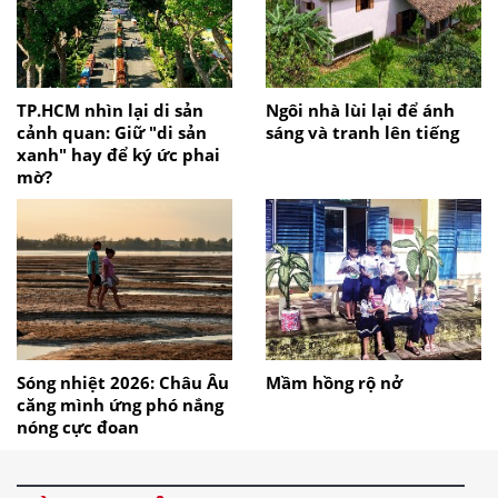
TP.HCM nhìn lại di sản
Ngôi nhà lùi lại để ánh
cảnh quan: Giữ "di sản
sáng và tranh lên tiếng
xanh" hay để ký ức phai
mờ?
Sóng nhiệt 2026: Châu Âu
Mầm hồng rộ nở
căng mình ứng phó nắng
nóng cực đoan