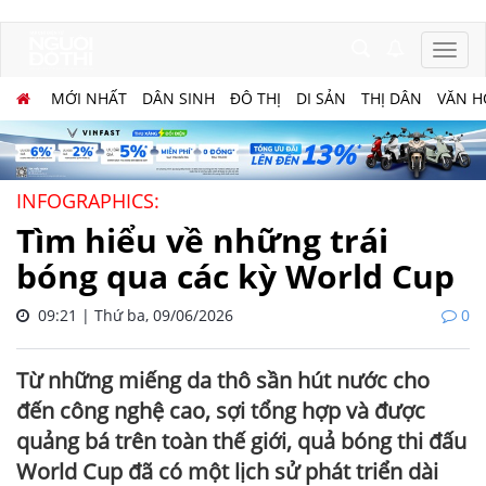
MỚI NHẤT
DÂN SINH
ĐÔ THỊ
DI SẢN
THỊ DÂN
VĂN H
INFOGRAPHICS:
Tìm hiểu về những trái
bóng qua các kỳ World Cup
09:21 | Thứ ba, 09/06/2026
0
Từ những miếng da thô sần hút nước cho
đến công nghệ cao, sợi tổng hợp và được
quảng bá trên toàn thế giới, quả bóng thi đấu
World Cup đã có một lịch sử phát triển dài