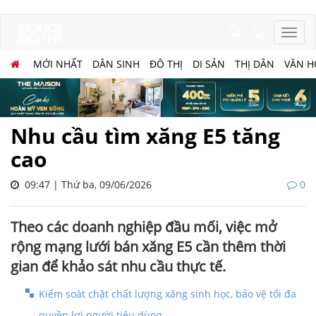
MỚI NHẤT
DÂN SINH
ĐÔ THỊ
DI SẢN
THỊ DÂN
VĂN H
Nhu cầu tìm xăng E5 tăng
cao
09:47 | Thứ ba, 09/06/2026
0
Theo các doanh nghiệp đầu mối, việc mở
rộng mạng lưới bán xăng E5 cần thêm thời
gian để khảo sát nhu cầu thực tế.
Kiểm soát chặt chất lượng xăng sinh học, bảo vệ tối đa
quyền lợi người tiêu dùng