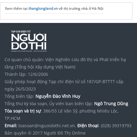
Xem thêm tại
thanglongland.vn
về thị trường nhà ở Hà Nội
Cơ quan chủ quản: Viện Nghiên cứu đô thị và Phát triển hạ
tầng (Tổng hội Xây dựng Việt Nam)
Thành lập: 12/6/2006
Giấy phép hoạt động Tạp chí điện tử số 187/GP-BTTTT cấp
ngày 26/5/2023
Tổng biên tập:
Nguyễn Đào Vĩnh Huy
Tổng thư ký tòa soạn, Ủy viên ban biên tập:
Ngô Trung Dũng
Tòa soạn và trị sự
: 386/55 Lê Văn Sỹ, phường Nhiêu Lộc,
TP.HCM
Email:
toasoan@nguoidothi.net.vn.
Điện thoại
: (028) 39319793
Bản quyền © 2017 Người Đô Thị Online