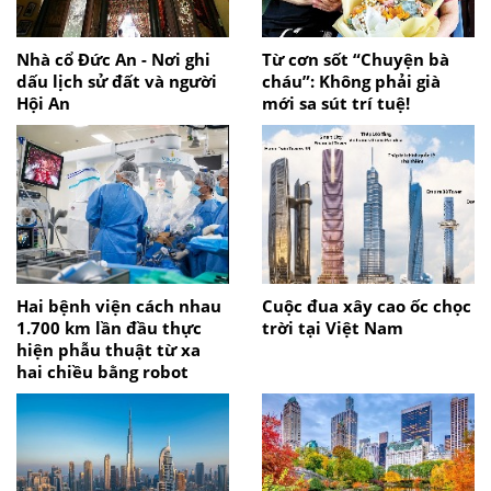
Nhà cổ Đức An - Nơi ghi
Từ cơn sốt “Chuyện bà
dấu lịch sử đất và người
cháu”: Không phải già
Hội An
mới sa sút trí tuệ!
Hai bệnh viện cách nhau
Cuộc đua xây cao ốc chọc
1.700 km lần đầu thực
trời tại Việt Nam
hiện phẫu thuật từ xa
hai chiều bằng robot