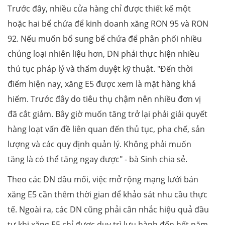
Trước đây, nhiều cửa hàng chỉ được thiết kế một
hoặc hai bể chứa để kinh doanh xăng RON 95 và RON
92. Nếu muốn bổ sung bể chứa để phân phối nhiều
chủng loại nhiên liệu hơn, DN phải thực hiện nhiều
thủ tục pháp lý và thẩm duyệt kỹ thuật. "Đến thời
điểm hiện nay, xăng E5 được xem là mặt hàng khá
hiếm. Trước đây do tiêu thụ chậm nên nhiều đơn vị
đã cắt giảm. Bây giờ muốn tăng trở lại phải giải quyết
hàng loạt vấn đề liên quan đến thủ tục, pha chế, sản
lượng và các quy định quản lý. Không phải muốn
tăng là có thể tăng ngay được" - bà Sinh chia sẻ.
Theo các DN đầu mối, việc mở rộng mạng lưới bán
xăng E5 cần thêm thời gian để khảo sát nhu cầu thực
tế. Ngoài ra, các DN cũng phải cân nhắc hiệu quả đầu
tư khi xăng E5 chỉ được duy trì lưu hành đến hết năm