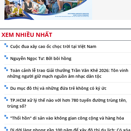
XEM NHIỀU NHẤT
Cuộc đua xây cao ốc chọc trời tại Việt Nam
Nguyễn Ngọc Tư: Bởi bôi hồng
Toàn cảnh lễ trao Giải thưởng Trần Văn Khê 2026: Tôn vinh
những người giữ mạch nguồn âm nhạc dân tộc
Du mục đô thị và những đứa trẻ không có ký ức
TP.HCM xử lý thế nào với hơn 780 tuyến đường trùng tên,
trùng số?
"Thổi hồn" di sản vào không gian công cộng và hàng hóa
Di dời làng phong gần 100 năm để xây đô thị du lịch: Có xóa