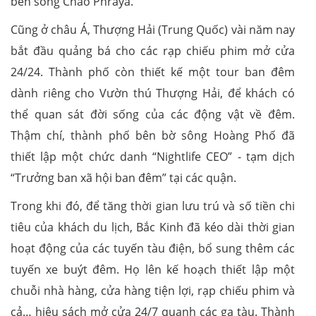
bên sông Chao Phraya.
Cũng ở châu Á, Thượng Hải (Trung Quốc) vài năm nay
bắt đầu quảng bá cho các rạp chiếu phim mở cửa
24/24. Thành phố còn thiết kế một tour ban đêm
dành riêng cho Vườn thú Thượng Hải, để khách có
thể quan sát đời sống của các động vật về đêm.
Thậm chí, thành phố bên bờ sông Hoàng Phố đã
thiết lập một chức danh “Nightlife CEO” - tạm dịch
“Trưởng ban xã hội ban đêm” tại các quận.
Trong khi đó, để tăng thời gian lưu trú và số tiền chi
tiêu của khách du lịch, Bắc Kinh đã kéo dài thời gian
hoạt động của các tuyến tàu điện, bổ sung thêm các
tuyến xe buýt đêm. Họ lên kế hoạch thiết lập một
chuỗi nhà hàng, cửa hàng tiện lợi, rạp chiếu phim và
cả… hiệu sách mở cửa 24/7 quanh các ga tàu. Thành