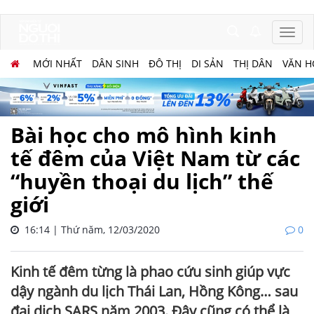
MỚI NHẤT
DÂN SINH
ĐÔ THỊ
DI SẢN
THỊ DÂN
VĂN H
Bài học cho mô hình kinh
tế đêm của Việt Nam từ các
“huyền thoại du lịch” thế
giới
16:14 | Thứ năm, 12/03/2020
0
Kinh tế đêm từng là phao cứu sinh giúp vực
dậy ngành du lịch Thái Lan, Hồng Kông… sau
đại dịch SARS năm 2003. Đây cũng có thể là