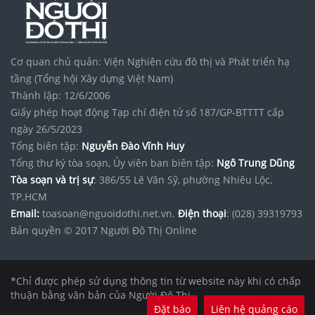
Cơ quan chủ quản: Viện Nghiên cứu đô thị và Phát triển hạ
tầng (Tổng hội Xây dựng Việt Nam)
Thành lập: 12/6/2006
Giấy phép hoạt động Tạp chí điện tử số 187/GP-BTTTT cấp
ngày 26/5/2023
Tổng biên tập:
Nguyễn Đào Vĩnh Huy
Tổng thư ký tòa soạn, Ủy viên ban biên tập:
Ngô Trung Dũng
Tòa soạn và trị sự
: 386/55 Lê Văn Sỹ, phường Nhiêu Lộc,
TP.HCM
Email:
toasoan@nguoidothi.net.vn.
Điện thoại
: (028) 39319793
Bản quyền © 2017 Người Đô Thị Online
*Chỉ được phép sử dụng thông tin từ website này khi có chấp
thuận bằng văn bản của Người Đô Thị.
Đặt báo
Liên hệ quảng cáo