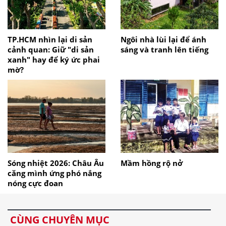
TP.HCM nhìn lại di sản
Ngôi nhà lùi lại để ánh
cảnh quan: Giữ "di sản
sáng và tranh lên tiếng
xanh" hay để ký ức phai
mờ?
Sóng nhiệt 2026: Châu Âu
Mầm hồng rộ nở
căng mình ứng phó nắng
nóng cực đoan
CÙNG CHUYÊN MỤC