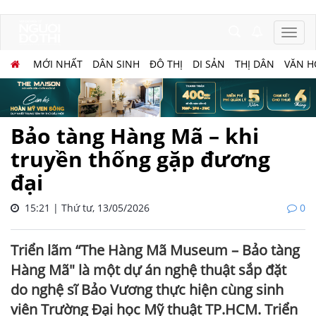
MỚI NHẤT
DÂN SINH
ĐÔ THỊ
DI SẢN
THỊ DÂN
VĂN H
Bảo tàng Hàng Mã – khi
truyền thống gặp đương
đại
15:21 | Thứ tư, 13/05/2026
0
Triển lãm “The Hàng Mã Museum – Bảo tàng
Hàng Mã" là một dự án nghệ thuật sắp đặt
do nghệ sĩ Bảo Vương thực hiện cùng sinh
viên Trường Đại học Mỹ thuật TP.HCM. Triển