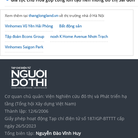
Xem thêm tại
thanglongland.vn
về thị trường nhà ở Hà Nội
Vinhomes Vũ Yên Hải Phòng
Bất động sản
Tập đoàn Bcons Group
noxh K Home Avenue Nhơn Trạch
Vinhomes Saigon Park
Cơ quan chủ quản: Viện Nghiên cứu đô thị và Phát triển hạ
tầng (Tổng hội Xây dựng Việt Nam)
Thành lập: 12/6/2006
Giấy phép hoạt động Tạp chí điện tử số 187/GP-BTTTT cấp
ngày 26/5/2023
Tổng biên tập:
Nguyễn Đào Vĩnh Huy