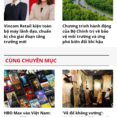
Vincom Retail kiện toàn
Chương trình hành động
bộ máy lãnh đạo, chuẩn
của Bộ Chính trị về bảo
bị cho giai đoạn tăng
vệ môi trường và ứng
trưởng mới
phó biến đổi khí hậu
CÙNG CHUYÊN MỤC
HBO Max vào Việt Nam:
'Vẽ để không vướng':