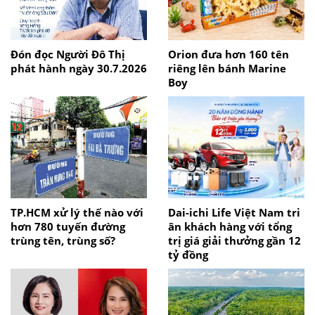
Đón đọc Người Đô Thị
Orion đưa hơn 160 tên
phát hành ngày 30.7.2026
riêng lên bánh Marine
Boy
TP.HCM xử lý thế nào với
Dai-ichi Life Việt Nam tri
hơn 780 tuyến đường
ân khách hàng với tổng
trùng tên, trùng số?
trị giá giải thưởng gần 12
tỷ đồng