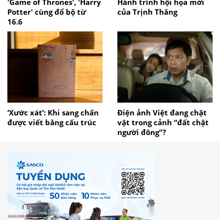
'Game of Thrones', 'Harry
Hành trình hội họa mới
Potter' cùng đổ bộ từ
của Trịnh Thắng
16.6
‘Xước xát’: Khi sang chấn
Điện ảnh Việt đang chật
được viết bằng cấu trúc
vật trong cảnh “đất chật
người đông”?