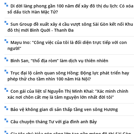
Di dời làng phong gần 100 năm để xây đô thị du lịch: Có xóa
sổ dấu tích Hàn Mặc Tử?
Sun Group đề xuất xây 4 cầu vượt sông Sài Gòn kết nối Khu
đô thị mới Bình Quới - Thanh Đa
Mayu Ino: “Công việc của tôi là đối diện trực tiếp với con
người”
Bình San, “thổ địa ròm” làm dịch vụ thiên nhiên
Trục đại lộ cảnh quan sông Hồng: Động lực phát triển hay
phép thử cho tầm nhìn 100 năm Hà Nội?
Con gái của liệt sĩ Nguyễn Thị Minh Khai: “Xác minh chính
xác nơi chôn cất mẹ là tâm nguyện lớn nhất đời tôi”
Bảo vệ không gian di sản thấp tầng ven sông Hương
Câu chuyện tháng Tư với gia đình anh Bảy
Gia tộc chú Hỏa góp công lớn tạo nền móng đô thị Sài Gòn