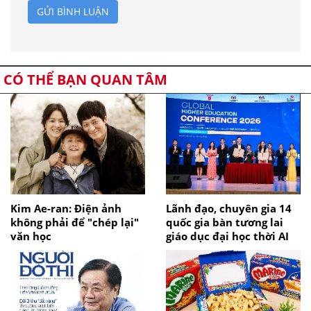
GỬI BÌNH LUẬN
CÓ THỂ BẠN QUAN TÂM
Kim Ae-ran: Điện ảnh
Lãnh đạo, chuyên gia 14
không phải để "chép lại"
quốc gia bàn tương lai
văn học
giáo dục đại học thời AI