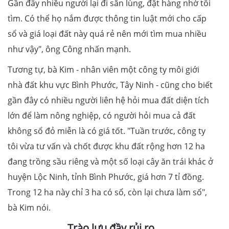
Gần đây nhiều người lại đi săn lùng, đặt hàng nhờ tôi
tìm. Có thể họ nắm được thông tin luật mới cho cấp
sổ và giá loại đất này quá rẻ nên mới tìm mua nhiều
như vậy", ông Công nhấn mạnh.
Tương tự, bà Kim - nhân viên một công ty môi giới
nhà đất khu vực Bình Phước, Tây Ninh - cũng cho biết
gần đây có nhiều người liên hệ hỏi mua đất diện tích
lớn để làm nông nghiệp, có người hỏi mua cả đất
không sổ đỏ miễn là có giá tốt. "Tuần trước, công ty
tôi vừa tư vấn và chốt được khu đất rộng hơn 12 ha
đang trồng sầu riêng và một số loại cây ăn trái khác ở
huyện Lộc Ninh, tỉnh Bình Phước, giá hơn 7 tỉ đồng.
Trong 12 ha này chỉ 3 ha có sổ, còn lại chưa làm sổ",
bà Kim nói.
Trào lưu đầy rủi ro