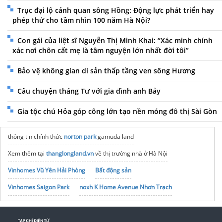
Trục đại lộ cảnh quan sông Hồng: Động lực phát triển hay
phép thử cho tầm nhìn 100 năm Hà Nội?
Con gái của liệt sĩ Nguyễn Thị Minh Khai: “Xác minh chính
xác nơi chôn cất mẹ là tâm nguyện lớn nhất đời tôi”
Bảo vệ không gian di sản thấp tầng ven sông Hương
Câu chuyện tháng Tư với gia đình anh Bảy
Gia tộc chú Hỏa góp công lớn tạo nền móng đô thị Sài Gòn
thông tin chính thức
norton park
gamuda land
Xem thêm tại
thanglongland.vn
về thị trường nhà ở Hà Nội
Vinhomes Vũ Yên Hải Phòng
Bất động sản
Vinhomes Saigon Park
noxh K Home Avenue Nhơn Trạch
Tập đoàn Bcons Group
Giải pháp
Đăng bộ nhà đất
giá tốt
giá vé máy bay đi úc