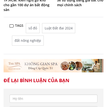
TP.HCM: Kiến nghị gỡ khó
Sẽ sử dụng bảng giá đất cho
cho gần 100 dự án bất động
mọi chính sách
sản
TAGS
sổ đỏ
Luật Đất đai 2024
đất nông nghiệp
ĐỂ LẠI BÌNH LUẬN CỦA BẠN