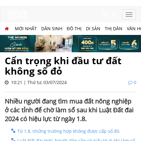
MỚI NHẤT
DÂN SINH
ĐÔ THỊ
DI SẢN
THỊ DÂN
VĂN H
Cẩn trọng khi đầu tư đất
không sổ đỏ
10:21 | Thứ tư, 03/07/2024
0
Nhiều người đang tìm mua đất nông nghiệp
ở các tỉnh để chờ làm sổ sau khi Luật Đất đai
2024 có hiệu lực từ ngày 1.8.
Từ 1.8, những trường hợp không được cấp sổ đỏ
Luật Đất đai mới: Người dân cần có giấy tờ gì khi làm sổ