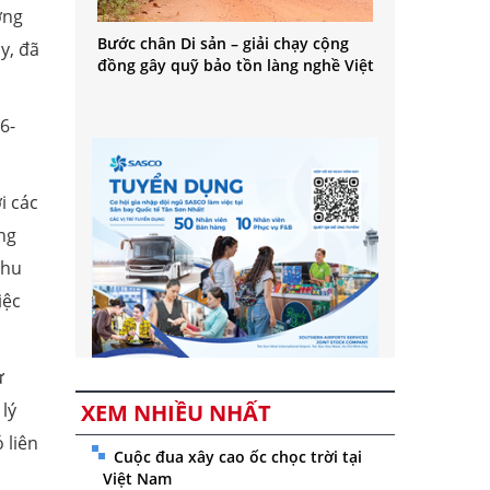
ương
Bước chân Di sản – giải chạy cộng
̣y, đã
đồng gây quỹ bảo tồn làng nghề Việt
6-
i các
̣ng
thu
ệc
̉
lý
XEM NHIỀU NHẤT
́ liên
Cuộc đua xây cao ốc chọc trời tại
Việt Nam