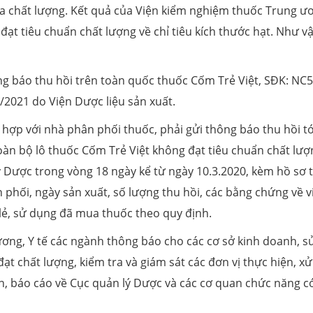
 tra chất lượng. Kết quả của Viện kiểm nghiệm thuốc Trung 
̣t tiêu chuẩn chất lượng về chỉ tiêu kích thước hạt. Như vâ
báo thu hồi trên toàn quốc thuốc Cốm Trẻ Việt, SĐK: NC5
021 do Viện Dược liệu sản xuất.
̣p với nhà phân phối thuốc, phải gửi thông báo thu hồi tớ
toàn bộ lô thuốc Cốm Trẻ Việt không đạt tiêu chuẩn chất lươ
ý Dược trong vòng 18 ngày kể từ ngày 10.3.2020, kèm hồ sơ 
phối, ngày sản xuất, số lượng thu hồi, các bằng chứng về vi
n lẻ, sử dụng đã mua thuốc theo quy định.
g ương, Y tế các ngành thông báo cho các cơ sở kinh doanh, sư
 chất lượng, kiểm tra và giám sát các đơn vị thực hiện, xử 
 báo cáo về Cục quản lý Dược và các cơ quan chức năng co