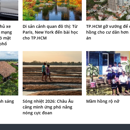
chủ xe
Di sản cảnh quan đô thị: Từ
TP.HCM gỡ vướng để 
ờ mạng
Paris, New York đến bài học
hồng cho cư dân hơn
có mặt
cho TP.HCM
án
 phố
ánh sáng
Sóng nhiệt 2026: Châu Âu
Mầm hồng rộ nở
căng mình ứng phó nắng
nóng cực đoan