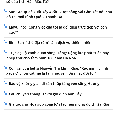
sổ dấu tích Hàn Mặc Tử?
Sun Group đề xuất xây 4 cầu vượt sông Sài Gòn kết nối Khu
đô thị mới Bình Quới - Thanh Đa
Mayu Ino: “Công việc của tôi là đối diện trực tiếp với con
người”
Bình San, “thổ địa ròm” làm dịch vụ thiên nhiên
Trục đại lộ cảnh quan sông Hồng: Động lực phát triển hay
phép thử cho tầm nhìn 100 năm Hà Nội?
Con gái của liệt sĩ Nguyễn Thị Minh Khai: “Xác minh chính
xác nơi chôn cất mẹ là tâm nguyện lớn nhất đời tôi”
Bảo vệ không gian di sản thấp tầng ven sông Hương
Câu chuyện tháng Tư với gia đình anh Bảy
Gia tộc chú Hỏa góp công lớn tạo nền móng đô thị Sài Gòn