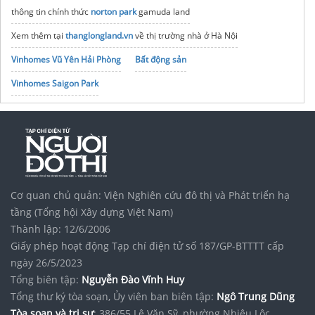
thông tin chính thức
norton park
gamuda land
Xem thêm tại
thanglongland.vn
về thị trường nhà ở Hà Nội
Vinhomes Vũ Yên Hải Phòng
Bất động sản
Vinhomes Saigon Park
Mua
Gạch Lát Sân Chống Trơn Chịu Lực
Ngoài Trời
noxh K Home Avenue Nhơn Trạch
Tập đoàn Bcons Group
Căn hộ Masteri Cosmo Central
Mở bán
Dự án Bắc Thăng Long Urban City
Cơ quan chủ quản: Viện Nghiên cứu đô thị và Phát triển hạ
Chủ đầu tư
Hoàng Huy New City
Hải Phòng
Imperia Sky Park giá
tầng (Tổng hội Xây dựng Việt Nam)
Thành lập: 12/6/2006
Giấy phép hoạt động Tạp chí điện tử số 187/GP-BTTTT cấp
ngày 26/5/2023
Tổng biên tập:
Nguyễn Đào Vĩnh Huy
Tổng thư ký tòa soạn, Ủy viên ban biên tập:
Ngô Trung Dũng
Tòa soạn và trị sự
: 386/55 Lê Văn Sỹ, phường Nhiêu Lộc,