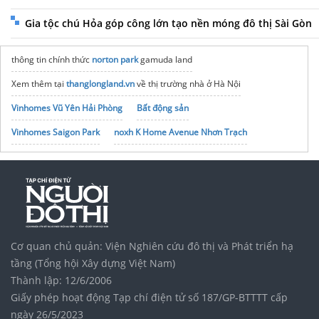
Gia tộc chú Hỏa góp công lớn tạo nền móng đô thị Sài Gòn
thông tin chính thức
norton park
gamuda land
Xem thêm tại
thanglongland.vn
về thị trường nhà ở Hà Nội
Vinhomes Vũ Yên Hải Phòng
Bất động sản
Vinhomes Saigon Park
noxh K Home Avenue Nhơn Trạch
Tập đoàn Bcons Group
tổ chức khai trương công ty
Khách sạn 3 sao Quy Nhơn
sát biển
Tour Du lịch Mỹ
giá tốt
Unlock hidden gems on a
Laos private tour
affordably
XSMN
nhanh nhất
Cơ quan chủ quản: Viện Nghiên cứu đô thị và Phát triển hạ
tầng (Tổng hội Xây dựng Việt Nam)
Thành lập: 12/6/2006
Giấy phép hoạt động Tạp chí điện tử số 187/GP-BTTTT cấp
ngày 26/5/2023