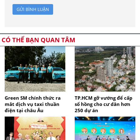
GỬI BÌNH LUẬN
CÓ THỂ BẠN QUAN TÂM
Green SM chính thức ra
TP.HCM gỡ vướng để cấp
mắt dịch vụ taxi thuần
sổ hồng cho cư dân hơn
điện tại châu Âu
250 dự án