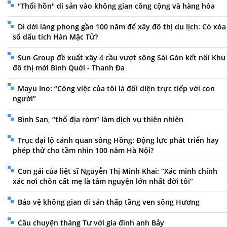
"Thổi hồn" di sản vào không gian công cộng và hàng hóa
Di dời làng phong gần 100 năm để xây đô thị du lịch: Có xóa
sổ dấu tích Hàn Mặc Tử?
Sun Group đề xuất xây 4 cầu vượt sông Sài Gòn kết nối Khu
đô thị mới Bình Quới - Thanh Đa
Mayu Ino: “Công việc của tôi là đối diện trực tiếp với con
người”
Bình San, “thổ địa ròm” làm dịch vụ thiên nhiên
Trục đại lộ cảnh quan sông Hồng: Động lực phát triển hay
phép thử cho tầm nhìn 100 năm Hà Nội?
Con gái của liệt sĩ Nguyễn Thị Minh Khai: “Xác minh chính
xác nơi chôn cất mẹ là tâm nguyện lớn nhất đời tôi”
Bảo vệ không gian di sản thấp tầng ven sông Hương
Câu chuyện tháng Tư với gia đình anh Bảy