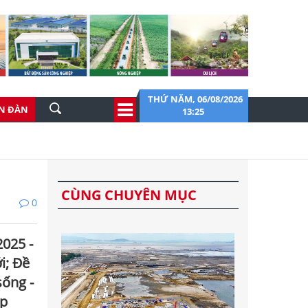
THỨ NĂM, 06/08/2026
ỄN ĐÀN
13:25
CÙNG CHUYÊN MỤC
0
2025 -
i; Ðề
sống -
ịp