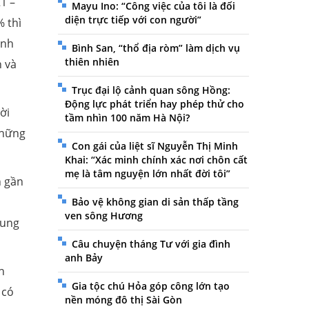
1 –
Mayu Ino: “Công việc của tôi là đối
diện trực tiếp với con người”
% thì
inh
Bình San, “thổ địa ròm” làm dịch vụ
thiên nhiên
h và
Trục đại lộ cảnh quan sông Hồng:
Động lực phát triển hay phép thử cho
ời
tầm nhìn 100 năm Hà Nội?
Những
Con gái của liệt sĩ Nguyễn Thị Minh
Khai: “Xác minh chính xác nơi chôn cất
mẹ là tâm nguyện lớn nhất đời tôi”
n gần
Bảo vệ không gian di sản thấp tầng
ven sông Hương
hung
Câu chuyện tháng Tư với gia đình
anh Bảy
h
Gia tộc chú Hỏa góp công lớn tạo
 có
nền móng đô thị Sài Gòn