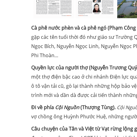
Cà phê nước phèn và cà phê ngó (Phạm Công
gặp các tên tuổi thời đó như giáo sư Trường
Ngọc Bích, Nguyễn Ngọc Linh, Nguyễn Ngọc Ph
Phi Thoàn…
Quyền lực của người thợ (Nguyễn Trương Quý
một thợ điện bậc cao ở chi nhánh Điện lực q
ô tô vận tải cũ, gò lại thành những hộp bảo v
trình mới và dần dà được cải tiến thành nhữ
Đi về phía
Cội Nguồn
(Thượng Tùng).
Cội Ngu
vợ chồng ông Huỳnh Phước Huệ, những người
Câu chuyện của Tân và Việt từ Vạt rừng lộng 