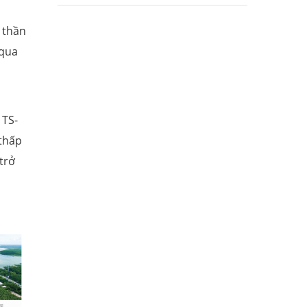
h thần
 qua
 TS-
 thấp
trở