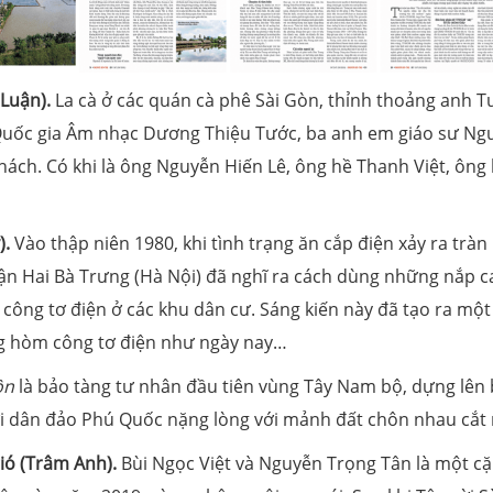
 Luận).
La cà ở các quán cà phê Sài Gòn, thỉnh thoảng anh T
 Quốc gia Âm nhạc Dương Thiệu Tước, ba anh em giáo sư Ng
ách. Có khi là ông Nguyễn Hiến Lê, ông hề Thanh Việt, ông
).
Vào thập niên 1980, khi tình trạng ăn cắp điện xảy ra tràn 
uận Hai Bà Trưng (Hà Nội) đã nghĩ ra cách dùng những nắp 
ệ công tơ điện ở các khu dân cư. Sáng kiến này đã tạo ra một
ng hòm công tơ điện như ngày nay…
ồn
là bảo tàng tư nhân đầu tiên vùng Tây Nam bộ, dựng lên 
 dân đảo Phú Quốc nặng lòng với mảnh đất chôn nhau cắt
gió (Trâm Anh).
Bùi Ngọc Việt và Nguyễn Trọng Tân là một cặ