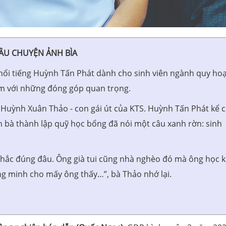
ÂU CHUYỆN ẢNH BÌA
nổi tiếng Huỳnh Tấn Phát dành cho sinh viên ngành quy ho
ăm với những đóng góp quan trọng.
à Huỳnh Xuân Thảo - con gái út của KTS. Huỳnh Tấn Phát kể 
ịnh bà thành lập quỹ học bổng đã nói một câu xanh rờn: sinh
hắc đúng đâu. Ông già tui cũng nhà nghèo đó mà ông học k
ứng minh cho mấy ông thấy…”, bà Thảo nhớ lại.