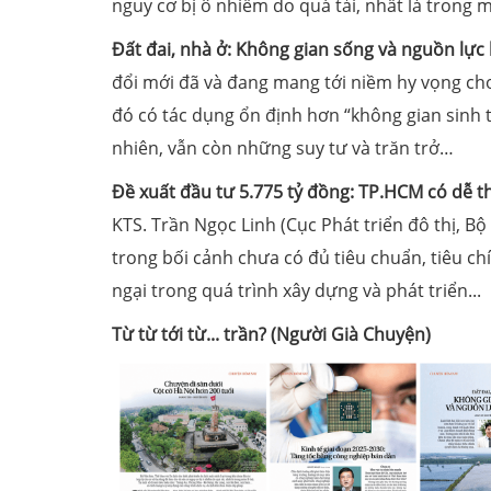
nguy cơ bị ô nhiễm do quá tải, nhất là trong 
Đất đai, nhà ở: Không gian sống và nguồn lực 
đổi mới đã và đang mang tới niềm hy vọng cho
đó có tác dụng ổn định hơn “không gian sinh t
nhiên, vẫn còn những suy tư và trăn trở…
Ðề xuất đầu tư 5.775 tỷ đồng: TP.HCM có dễ t
KTS. Trần Ngọc Linh (Cục Phát triển đô thị, Bộ
trong bối cảnh chưa có đủ tiêu chuẩn, tiêu chí
ngại trong quá trình xây dựng và phát triển...
Từ từ tới từ... trần? (Người Già Chuyện)