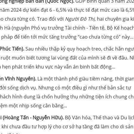
 công nghiệp bán dẫn (Quốc Ngọc).
GDP bình quân 3 năm 202
năm 2024 dự kiến đạt 6 - 6,5% và thực tế đạt mức cao là 6,5
o chưa từng có. Trao đổi với
Người Đô Thị
, hai chuyên gia k
h Hà (nguyên Phó vụ trưởng Tài chính - Tiền tệ, Bộ Kế hoạc
 pháp để tiến tới mức tăng trưởng “cao chưa từng có” này...
(Phúc Tiến).
Sau nhiều thập kỷ quy hoạch treo, chắc hẳn ngư
 ruột muốn biết tương lai vùng đất của mình sẽ đi về đâu. 
a hẹn phát triển khu vực này vẫn án binh bất động…
ễn Vĩnh Nguyên).
Là một thành phố giàu tiềm năng, thời gia
đời sống dịch vụ. Nhưng có một điều gì như thể bản sắc tự
 khách hình dung là chốn hưởng thụ những tiện ích chung c
hiệm một nhịp sống cân bằng...
ổi (Hoàng Tấn - Nguyễn Hữu).
Bộ Văn hóa, Thể thao và Du lịc
g khi chưa đầu tư hợp lý cho cơ sở hạ tầng đã làm cho di sản