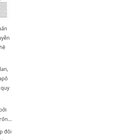
uấn
uyễn
 hề
lan,
capô
 quy
bởi
 rốn…
p đôi