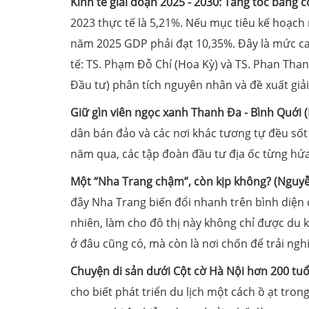
Kinh tế giai đoạn 2025 - 2030: Tăng tốc bằng
2023 thực tế là 5,21%. Nếu mục tiêu kế hoạch 
năm 2025 GDP phải đạt 10,35%. Đây là mức ca
tế: TS. Phạm Đỗ Chí (Hoa Kỳ) và TS. Phan Than
Đầu tư) phân tích nguyên nhân và đề xuất giải
Giữ gìn viên ngọc xanh Thanh Đa - Bình Quới 
dân bán đảo và các nơi khác tương tự đều sốt
năm qua, các tập đoàn đầu tư địa ốc từng hứ
Một “Nha Trang chậm”, còn kịp không? (Nguy
đây Nha Trang biến đổi nhanh trên bình diện 
nhiên, làm cho đô thị này không chỉ được du
ở đâu cũng có, mà còn là nơi chốn để trải ng
Chuyện di sản dưới Cột cờ Hà Nội hơn 200 tu
cho biết phát triển du lịch một cách ồ ạt tron