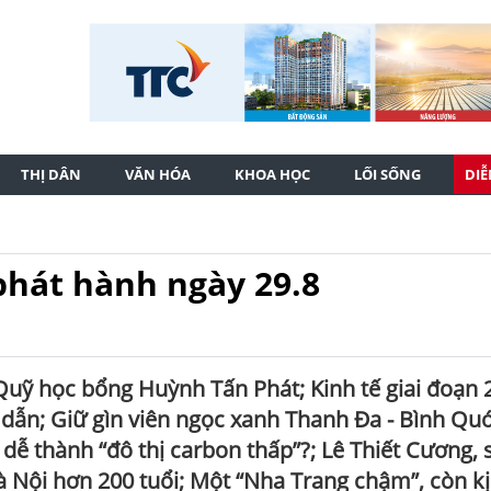
THỊ DÂN
VĂN HÓA
KHOA HỌC
LỐI SỐNG
DI
phát hành ngày 29.8
Quỹ học bổng Huỳnh Tấn Phát; Kinh tế giai đoạn 
dẫn; Giữ gìn viên ngọc xanh Thanh Đa - Bình Quớ
dễ thành “đô thị carbon thấp”?; Lê Thiết Cương, 
Hà Nội hơn 200 tuổi; Một “Nha Trang chậm”, còn k