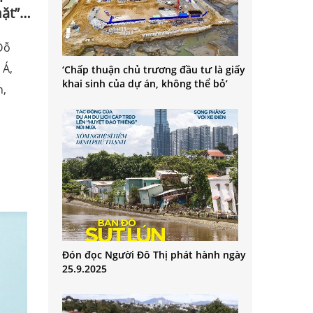
mặt”…
Đỗ
 Á,
‘Chấp thuận chủ trương đầu tư là giấy
khai sinh của dự án, không thể bỏ’
n,
Đón đọc Người Đô Thị phát hành ngày
25.9.2025