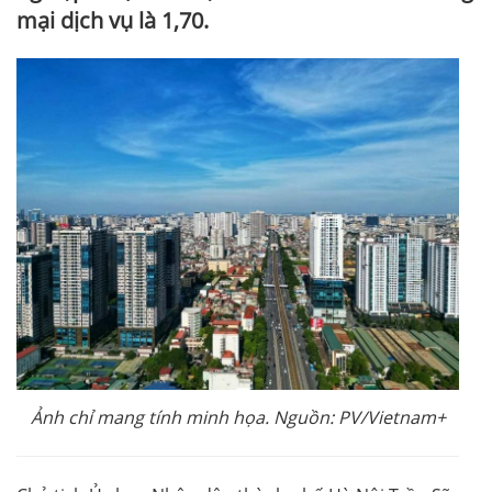
mại dịch vụ là 1,70.
Ảnh chỉ mang tính minh họa. Nguồn: PV/Vietnam+