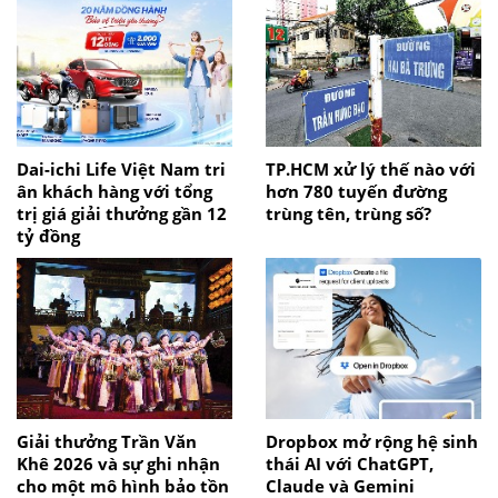
Dai-ichi Life Việt Nam tri
TP.HCM xử lý thế nào với
ân khách hàng với tổng
hơn 780 tuyến đường
trị giá giải thưởng gần 12
trùng tên, trùng số?
tỷ đồng
Giải thưởng Trần Văn
Dropbox mở rộng hệ sinh
Khê 2026 và sự ghi nhận
thái AI với ChatGPT,
cho một mô hình bảo tồn
Claude và Gemini