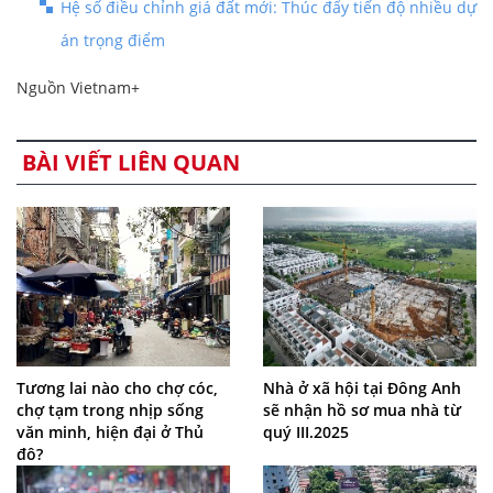
Hệ số điều chỉnh giá đất mới: Thúc đẩy tiến độ nhiều dự
án trọng điểm
Nguồn Vietnam+
BÀI VIẾT LIÊN QUAN
Tương lai nào cho chợ cóc,
Nhà ở xã hội tại Đông Anh
chợ tạm trong nhịp sống
sẽ nhận hồ sơ mua nhà từ
văn minh, hiện đại ở Thủ
quý III.2025
đô?