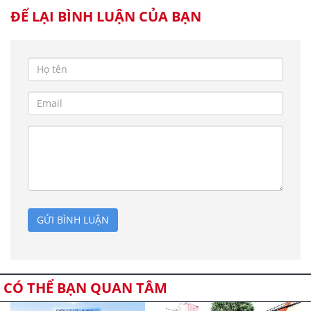
ĐỂ LẠI BÌNH LUẬN CỦA BẠN
GỬI BÌNH LUẬN
CÓ THỂ BẠN QUAN TÂM