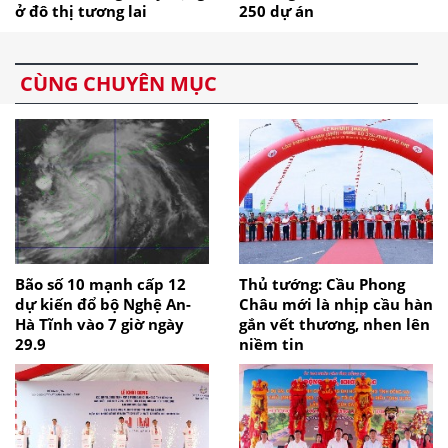
ở đô thị tương lai
250 dự án
CÙNG CHUYÊN MỤC
Bão số 10 mạnh cấp 12
Thủ tướng: Cầu Phong
dự kiến đổ bộ Nghệ An-
Châu mới là nhịp cầu hàn
Hà Tĩnh vào 7 giờ ngày
gắn vết thương, nhen lên
29.9
niềm tin