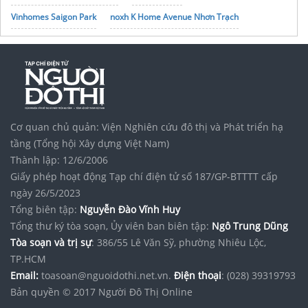
Vinhomes Saigon Park
noxh K Home Avenue Nhơn Trạch
Tập đoàn Bcons Group
Cơ quan chủ quản: Viện Nghiên cứu đô thị và Phát triển hạ
tầng (Tổng hội Xây dựng Việt Nam)
Thành lập: 12/6/2006
Giấy phép hoạt động Tạp chí điện tử số 187/GP-BTTTT cấp
ngày 26/5/2023
Tổng biên tập:
Nguyễn Đào Vĩnh Huy
Tổng thư ký tòa soạn, Ủy viên ban biên tập:
Ngô Trung Dũng
Tòa soạn và trị sự
: 386/55 Lê Văn Sỹ, phường Nhiêu Lộc,
TP.HCM
Email:
toasoan@nguoidothi.net.vn.
Điện thoại
: (028) 39319793
Bản quyền © 2017 Người Đô Thị Online