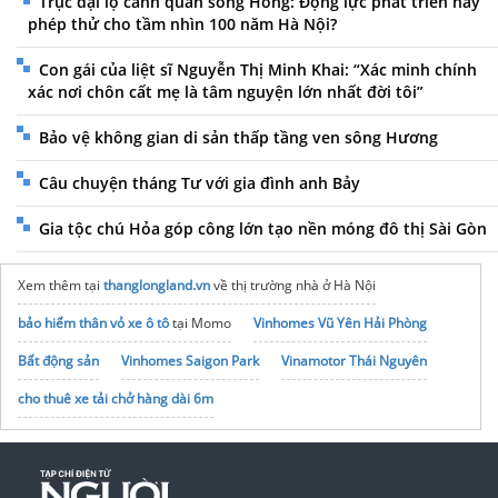
Trục đại lộ cảnh quan sông Hồng: Động lực phát triển hay
phép thử cho tầm nhìn 100 năm Hà Nội?
Con gái của liệt sĩ Nguyễn Thị Minh Khai: “Xác minh chính
xác nơi chôn cất mẹ là tâm nguyện lớn nhất đời tôi”
Bảo vệ không gian di sản thấp tầng ven sông Hương
Câu chuyện tháng Tư với gia đình anh Bảy
Gia tộc chú Hỏa góp công lớn tạo nền móng đô thị Sài Gòn
Xem thêm tại
thanglongland.vn
về thị trường nhà ở Hà Nội
bảo hiểm thân vỏ xe ô tô
tại Momo
Vinhomes Vũ Yên Hải Phòng
Bất động sản
Vinhomes Saigon Park
Vinamotor Thái Nguyên
cho thuê xe tải chở hàng dài 6m
noxh K Home Avenue Nhơn Trạch
Tập đoàn Bcons Group
Bạc đạn NTN chính hãng