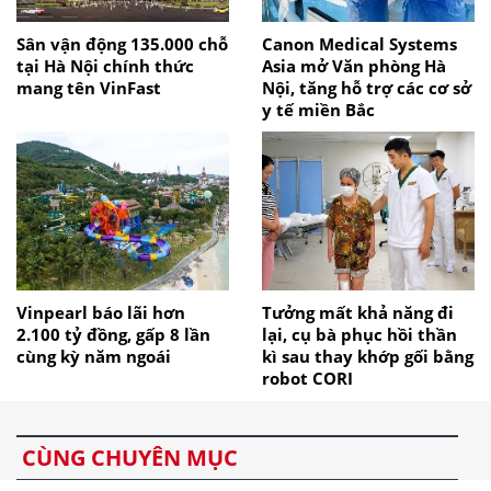
Sân vận động 135.000 chỗ
Canon Medical Systems
tại Hà Nội chính thức
Asia mở Văn phòng Hà
mang tên VinFast
Nội, tăng hỗ trợ các cơ sở
y tế miền Bắc
Vinpearl báo lãi hơn
Tưởng mất khả năng đi
2.100 tỷ đồng, gấp 8 lần
lại, cụ bà phục hồi thần
cùng kỳ năm ngoái
kì sau thay khớp gối bằng
robot CORI
CÙNG CHUYÊN MỤC