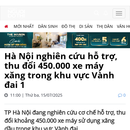
MỚI NHẤT
DÂN SINH
ĐÔ THỊ
DI SẢN
THỊ DÂN
VĂN H
Hà Nội nghiên cứu hỗ trợ,
thu đổi 450.000 xe máy
xăng trong khu vực Vành
đai 1
11:00 | Thứ ba, 15/07/2025
0
TP Hà Nội đang nghiên cứu cơ chế hỗ trợ, thu
đổi khoảng 450.000 xe máy sử dụng xăng
dầu trong khu vực Vành đai.