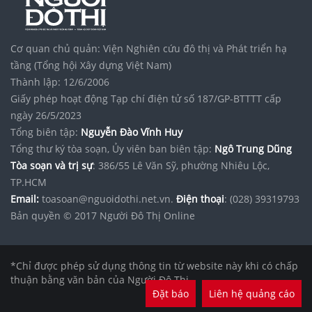
Cơ quan chủ quản: Viện Nghiên cứu đô thị và Phát triển hạ
tầng (Tổng hội Xây dựng Việt Nam)
Thành lập: 12/6/2006
Giấy phép hoạt động Tạp chí điện tử số 187/GP-BTTTT cấp
ngày 26/5/2023
Tổng biên tập:
Nguyễn Đào Vĩnh Huy
Tổng thư ký tòa soạn, Ủy viên ban biên tập:
Ngô Trung Dũng
Tòa soạn và trị sự
: 386/55 Lê Văn Sỹ, phường Nhiêu Lộc,
TP.HCM
Email:
toasoan@nguoidothi.net.vn.
Điện thoại
: (028) 39319793
Bản quyền © 2017 Người Đô Thị Online
*Chỉ được phép sử dụng thông tin từ website này khi có chấp
thuận bằng văn bản của Người Đô Thị.
Đặt báo
Liên hệ quảng cáo