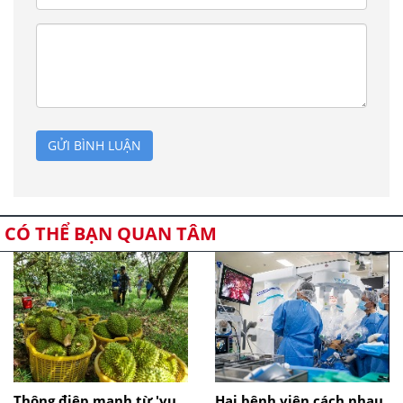
GỬI BÌNH LUẬN
CÓ THỂ BẠN QUAN TÂM
Thông điệp mạnh từ 'vụ
Hai bệnh viện cách nhau