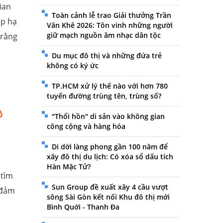
ian
Toàn cảnh lễ trao Giải thưởng Trần
ấp hạ
Văn Khê 2026: Tôn vinh những người
giữ mạch nguồn âm nhạc dân tộc
 rằng
Du mục đô thị và những đứa trẻ
không có ký ức
TP.HCM xử lý thế nào với hơn 780
tuyến đường trùng tên, trùng số?
ô
"Thổi hồn" di sản vào không gian
công cộng và hàng hóa
Di dời làng phong gần 100 năm để
xây đô thị du lịch: Có xóa sổ dấu tích
Hàn Mặc Tử?
 tìm
Sun Group đề xuất xây 4 cầu vượt
 đảm
sông Sài Gòn kết nối Khu đô thị mới
Bình Quới - Thanh Đa