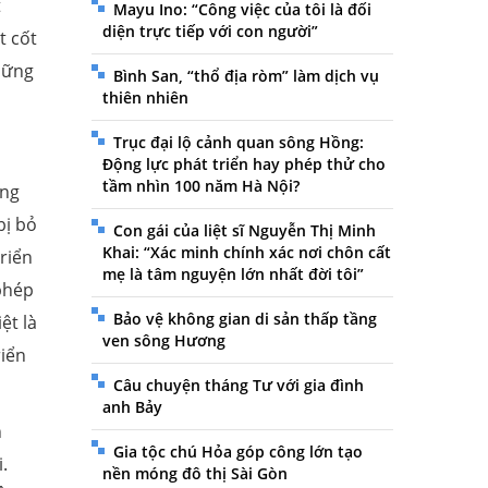
t
Mayu Ino: “Công việc của tôi là đối
diện trực tiếp với con người”
t cốt
những
Bình San, “thổ địa ròm” làm dịch vụ
thiên nhiên
Trục đại lộ cảnh quan sông Hồng:
Động lực phát triển hay phép thử cho
tầm nhìn 100 năm Hà Nội?
ưng
bị bỏ
Con gái của liệt sĩ Nguyễn Thị Minh
Khai: “Xác minh chính xác nơi chôn cất
riển
mẹ là tâm nguyện lớn nhất đời tôi”
phép
Bảo vệ không gian di sản thấp tầng
ệt là
ven sông Hương
riển
Câu chuyện tháng Tư với gia đình
anh Bảy
h
Gia tộc chú Hỏa góp công lớn tạo
.
nền móng đô thị Sài Gòn