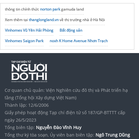
thông tin chính thức
norton park
gamuda land
Xem thêm tại
thanglongland.vn
về thị trường nhà ở Hà Nội
Vinhomes Vũ Yên Hải Phòng
Bất động sản
Vinhomes Saigon Park
noxh K Home Avenue Nhơn Trạch
Tập đoàn Bcons Group
Shop hoa Việt Trì
Mua
Nước hoa Valentino
Chính hãng
Cơ quan chủ quản: Viện Nghiên cứu đô thị và Phát triển hạ
tầng (Tổng hội Xây dựng Việt Nam)
Thành lập: 12/6/2006
Giấy phép hoạt động Tạp chí điện tử số 187/GP-BTTTT cấp
ngày 26/5/2023
Tổng biên tập:
Nguyễn Đào Vĩnh Huy
Tổng thư ký tòa soạn, Ủy viên ban biên tập:
Ngô Trung Dũng