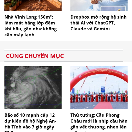
Nhà Vĩnh Long 150m²:
Dropbox mở rộng hệ sinh
làm mát bằng lớp đệm
thái AI với ChatGPT,
khí hậu, gần như không
Claude và Gemini
cần máy lạnh
CÙNG CHUYÊN MỤC
Bão số 10 mạnh cấp 12
Thủ tướng: Cầu Phong
dự kiến đổ bộ Nghệ An-
Châu mới là nhịp cầu hàn
Hà Tĩnh vào 7 giờ ngày
gắn vết thương, nhen lên