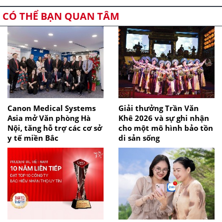
CÓ THỂ BẠN QUAN TÂM
Canon Medical Systems
Giải thưởng Trần Văn
Asia mở Văn phòng Hà
Khê 2026 và sự ghi nhận
Nội, tăng hỗ trợ các cơ sở
cho một mô hình bảo tồn
y tế miền Bắc
di sản sống