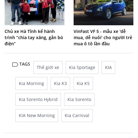
Chủ xe Hà Tĩnh kể hành
VinFast VF 5 - mẫu xe 'dễ
trình “chia tay xăng, gắn bó
mua, dễ nuôi' cho người trẻ
điện”
mua ô tô lần đầu
TAGS
Thế giới xe
Kia Sportage
KIA
Kia Morning
Kia K3
Kia K5
Kia Sorento Hybrid
Kia Sorento
KIA New Morning
Kia Carnival