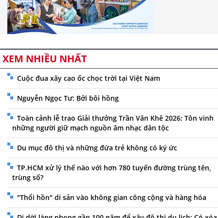
XEM NHIỀU NHẤT
Cuộc đua xây cao ốc chọc trời tại Việt Nam
Nguyễn Ngọc Tư: Bởi bôi hồng
Toàn cảnh lễ trao Giải thưởng Trần Văn Khê 2026: Tôn vinh
những người giữ mạch nguồn âm nhạc dân tộc
Du mục đô thị và những đứa trẻ không có ký ức
TP.HCM xử lý thế nào với hơn 780 tuyến đường trùng tên,
trùng số?
"Thổi hồn" di sản vào không gian công cộng và hàng hóa
Di dời làng phong gần 100 năm để xây đô thị du lịch: Có xóa