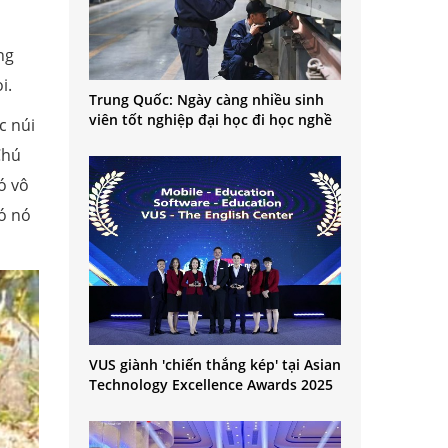
ng
i.
Trung Quốc: Ngày càng nhiều sinh
viên tốt nghiệp đại học đi học nghề
c núi
Chú
ó vô
đó nó
VUS giành 'chiến thắng kép' tại Asian
Technology Excellence Awards 2025