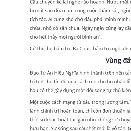
Câu chuyện kể lại nghe ráo hoảnh. Nước mắt 
bị mất sáu đứa con trong cuộc thảm sát, ngồi
tích tác. Ai cũng khổ chớ đâu phải mình mình.
chùa, nhổ cỏ sân chùa. Ngày ngày cúng lạy cầ
cho hết thảy mọi người bình an”.
Cứ thế, họ bám trụ Ba Chúc, bám trụ ngôi đề
Vùng đất
Đạo Tứ Ân Hiếu Nghĩa hình thành trên nền t
trí tuệ cho tín đồ qua cách rèn cho họ nhân l
hầu có thể gầy dựng một đời sống tự chủ kiên
Một cuộc cách mạng từ sâu trong lương tâm. 
lánh chính trị hoàn toàn, chỉ còn đơn thuần 
thời sơ khai thoát tục gần như không sợ chuyệ
hữu hạn. Sự sống sau cái chết mới là vô tận. 