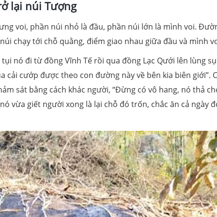
rở lại núi Tượng
ng voi, phần núi nhỏ là đầu, phần núi lớn là mình voi. Đườ
núi chạy tới chỗ quằng, điểm giao nhau giữa đầu và mình vo
 tụi nó đi từ đồng Vĩnh Tế rồi qua đồng Lạc Qưới lên lùng sụ
 cải cướp được theo con đường này về bên kia biên giới”. 
 thảm sát bằng cách khác người, “Đừng có vô hang, nó thả ch
 nó vừa giết người xong là lại chỗ đó trốn, chắc ăn cả ngày 