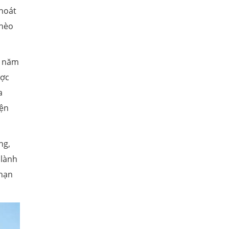
thoát
ghèo
i năm
ược
a
iện
ng,
 lành
 hạn