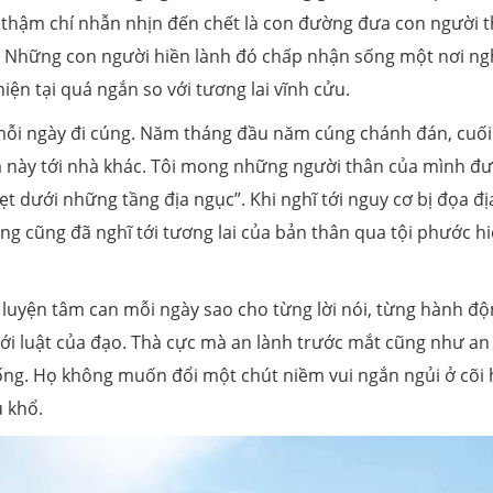
n thậm chí nhẫn nhịn đến chết là con đường đưa con người 
ận. Những con người hiền lành đó chấp nhận sống một nơi n
iện tại quá ngắn so với tương lai vĩnh cửu.
 mỗi ngày đi cúng. Năm tháng đầu năm cúng chánh đán, cuố
hà này tới nhà khác. Tôi mong những người thân của mình đ
ẹt dưới những tầng địa ngục”. Khi nghĩ tới nguy cơ bị đọa đị
g cũng đã nghĩ tới tương lai của bản thân qua tội phước h
 luyện tâm can mỗi ngày sao cho từng lời nói, từng hành độ
ới luật của đạo. Thà cực mà an lành trước mắt cũng như an
 sống. Họ không muốn đổi một chút niềm vui ngắn ngủi ở cõi
u khổ.