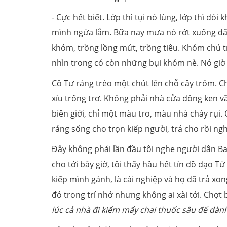
- Cực hết biết. Lớp thì tụi nó lùng, lớp thì đ
mình ngứa lắm. Bữa nay mưa nó rớt xuống đất
khóm, trồng lồng mứt, trồng tiêu. Khóm chú 
nhìn trong cỏ còn những bụi khóm nè. Nó giờ
Cô Tư ráng trèo một chút lên chỗ cây trôm. 
xíu trống trơ. Không phải nhà cửa đông ken v
biên giới, chỉ một màu tro, màu nhà cháy rụi.
ráng sống cho trọn kiếp người, trả cho rồi ngh
Đây không phải lần đầu tôi nghe người dân Ba 
cho tới bây giờ, tôi thấy hầu hết tín đồ đạo T
kiếp mình gánh, là cái nghiệp và họ đã trả 
đó trong trí nhớ nhưng không ai xài tới. Chợt 
lúc cả nhà đi kiếm mấy chai thuốc sâu để dành