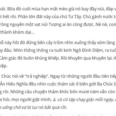
ói khát. Bữa đó cuối mùa hạn mắt mèo già nó bay đầy núi, đáp 
 hết rồi. Phần lớn đất này của chú Tư Tây. Chú gánh nước 
trồng nguyên một vạt núi Tượng ai ăn cũng được. Nè nè, co
 thành khóm dại...
Chỗ này hồi đó đứng bên cây trôm nhìn xuống thấy xóm làng
ầy đâu. Nhìn thông thống ra tuốt kinh Ngô Đình Diệm, ra tu
 Cảm giác đó buồn khủng khiếp. Rồi khuyên qua khuyên lại, t
iệp.
Chúc nói về “trả nghiệp”. Ngay từ những người đầu tiên tiế
ứ Ân Hiếu Nghĩa đều nhìn cuộc thảm sát ở biên giới Ba Chúc 
xong rồi. Những câu chuyện thảm khốc bốn mươi năm vẫn còn
bị hỏi, mọi người giật mình,
à, có có tập chạy giặc mỗi ngày, 
 uống chớ sợ bị tụi nó bắt quá rồi
.