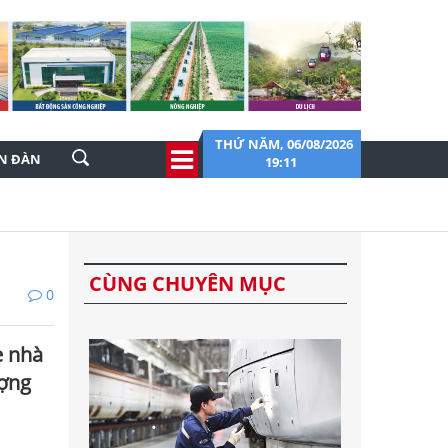
THỨ NĂM, 06/08/2026
ỄN ĐÀN
19:11
CÙNG CHUYÊN MỤC
0
è nhà
ượng