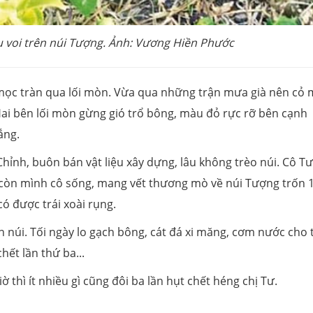
u voi trên núi Tượng. Ảnh: Vương Hiền Phước
mọc tràn qua lối mòn. Vừa qua những trận mưa già nên cỏ 
 Hai bên lối mòn gừng gió trổ bông, màu đỏ rực rỡ bên cạnh
ắng.
hỉnh, buôn bán vật liệu xây dựng, lâu không trèo núi. Cô Tư
ậy còn mình cô sống, mang vết thương mò về núi Tượng trốn 
ó được trái xoài rụng.
n núi. Tối ngày lo gạch bông, cát đá xi măng, cơm nước cho 
hết lần thứ ba...
iờ thì ít nhiều gì cũng đôi ba lần hụt chết héng chị Tư.