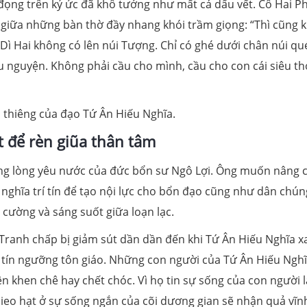
đọng trên ký ức đã khô tưởng như mất cả dấu vết. Cô Hai P
 giữa những bàn thờ đầy nhang khói trầm giọng: “Thì cũng 
 Dì Hai không có lên núi Tượng. Chỉ có ghé dưới chân núi qu
u nguyện. Không phải cầu cho mình, cầu cho con cái siêu th
n thiêng của đạo Tứ Ân Hiếu Nghĩa.
 để rèn giũa thân tâm
ảng lòng yêu nước của đức bổn sư Ngô Lợi. Ông muốn nâng 
ễ nghĩa trí tín để tạo nội lực cho bổn đạo cũng như dân chún
 cường và sáng suốt giữa loạn lạc.
Tranh chấp bị giảm sút dần dần đến khi Tứ Ân Hiếu Nghĩa x
là tín ngưỡng tôn giáo. Những con người của Tứ Ân Hiếu Ngh
n khen chê hay chết chóc. Vì họ tin sự sống của con người l
Gieo hạt ở sự sống ngắn của cõi dương gian sẽ nhận quả vĩn