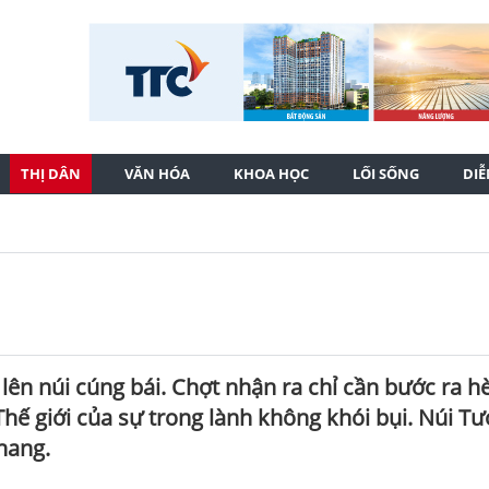
THỊ DÂN
VĂN HÓA
KHOA HỌC
LỐI SỐNG
DI
ên núi cúng bái. Chợt nhận ra chỉ cần bước ra h
Thế giới của sự trong lành không khói bụi. Núi T
chang.