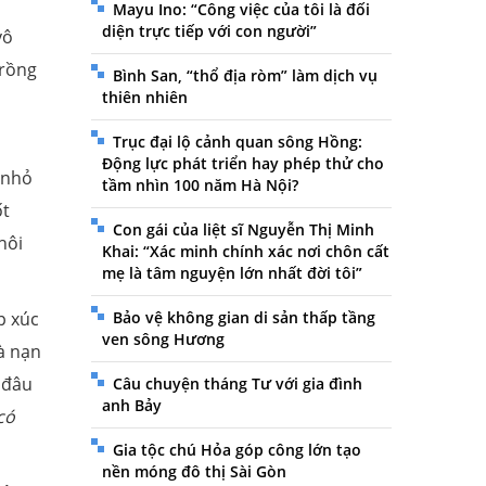
Mayu Ino: “Công việc của tôi là đối
diện trực tiếp với con người”
vô
trồng
Bình San, “thổ địa ròm” làm dịch vụ
thiên nhiên
n
Trục đại lộ cảnh quan sông Hồng:
Động lực phát triển hay phép thử cho
 nhỏ
tầm nhìn 100 năm Hà Nội?
ốt
Con gái của liệt sĩ Nguyễn Thị Minh
hôi
Khai: “Xác minh chính xác nơi chôn cất
mẹ là tâm nguyện lớn nhất đời tôi”
p xúc
Bảo vệ không gian di sản thấp tầng
ven sông Hương
là nạn
 đâu
Câu chuyện tháng Tư với gia đình
anh Bảy
có
Gia tộc chú Hỏa góp công lớn tạo
nền móng đô thị Sài Gòn