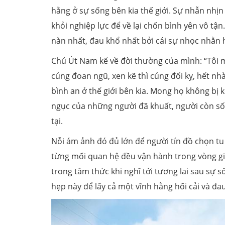
hằng ở sự sống bên kia thế giới. Sự nhẫn nhị
khỏi nghiệp lực để về lại chốn bình yên vô t
nàn nhất, đau khổ nhất bởi cái sự nhọc nhằn h
Chú Út Nam kể về đời thường của mình: “Tôi
cúng đoan ngũ, xen kẽ thì cúng đối kỵ, hết n
bình an ở thế giới bên kia. Mong họ không bị k
ngục của những người đã khuất, người còn sốn
tại.
Nỗi ám ảnh đó đủ lớn để người tín đồ chọn tu
từng mối quan hệ đều vận hành trong vòng gi
trong tâm thức khi nghĩ tới tương lai sau sự
hẹp này để lấy cả một vĩnh hằng hối cải và đa