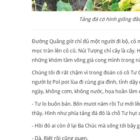
Tảng đá có hình giống đầ
Đường Quằng giờ chỉ đủ một người đi bộ, cỏ 
mọc tràn lên cỏ cũ. Núi Tượng chỉ cây là cây.
những khóm tầm vông già cong mình trong n
Chúng tôi đi rất chậm vì trong đoàn có cô Tư C
người bị Pol pot lùa đi cùng gia đình, tỉnh d
ngày, không cơm, không nước, họa hoằn lắm c
- Tư lo buôn bán. Bốn mươi năm rồi Tư mới lê
thầy. Hình như phía tảng đá đó là chỗ Tư hụt c
- Hồi đó ai còn ở lại Ba Chúc mà sống tới bây g
- Dà. Riết rồi cũng quen.