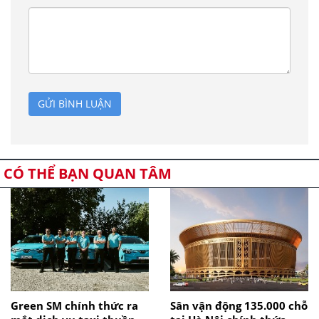
GỬI BÌNH LUẬN
CÓ THỂ BẠN QUAN TÂM
Green SM chính thức ra
Sân vận động 135.000 chỗ