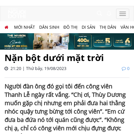
MỚI NHẤT
DÂN SINH
ĐÔ THỊ
DI SẢN
THỊ DÂN
VĂN H
Nặn bột dưới mặt trời
21:20 | Thứ bảy, 19/08/2023
0
Người đàn ông đó gọi tôi đến công viên
Thanh Lễ ngày rất vắng. “Chị ơi, Thùy Dương
muốn gặp chị nhưng em phải đưa hai thằng
nhóc quậy tưng bừng tới công viên”. “Em cứ
đưa ba đứa nó tới quán cũng được”. “Không
chị ạ, chỉ có công viên mới chịu đựng được