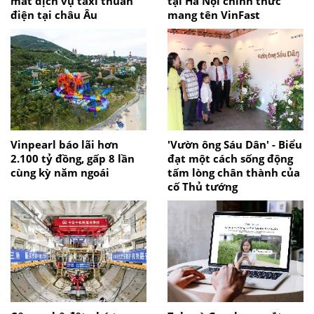
mắt dịch vụ taxi thuần
tại Hà Nội chính thức
điện tại châu Âu
mang tên VinFast
Vinpearl báo lãi hơn
'Vườn ông Sáu Dân' - Biểu
2.100 tỷ đồng, gấp 8 lần
đạt một cách sống động
cùng kỳ năm ngoái
tấm lòng chân thành của
cố Thủ tướng