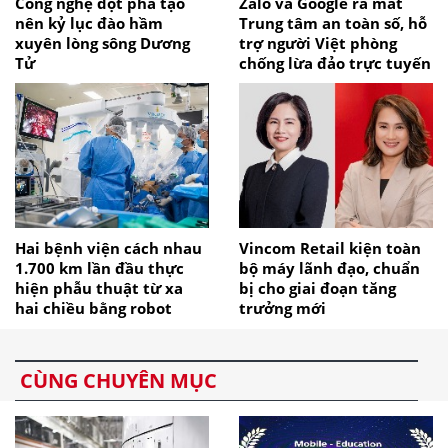
Công nghệ đột phá tạo
Zalo và Google ra mắt
nên kỷ lục đào hầm
Trung tâm an toàn số, hỗ
xuyên lòng sông Dương
trợ người Việt phòng
Tử
chống lừa đảo trực tuyến
Hai bệnh viện cách nhau
Vincom Retail kiện toàn
1.700 km lần đầu thực
bộ máy lãnh đạo, chuẩn
hiện phẫu thuật từ xa
bị cho giai đoạn tăng
hai chiều bằng robot
trưởng mới
CÙNG CHUYÊN MỤC