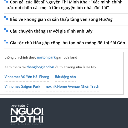
Con gái của liệt sĩ Nguyễn Thị Minh Khai: “Xác minh chính
xác nơi chôn cất mẹ là tâm nguyện lớn nhất đời tôi”
Bảo vệ không gian di sản thấp tầng ven sông Hương
Câu chuyện tháng Tư với gia đình anh Bảy
Gia tộc chú Hỏa góp công lớn tạo nền móng đô thị Sài Gòn
thông tin chính thức
norton park
gamuda land
Xem thêm tại
thanglongland.vn
về thị trường nhà ở Hà Nội
Vinhomes Vũ Yên Hải Phòng
Bất động sản
Vinhomes Saigon Park
noxh K Home Avenue Nhơn Trạch
Tập đoàn Bcons Group
Xổ số Miền Nam
nhanh nhất