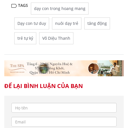
TAGS
dạy con trong hoang mang
Dạy con tư duy
nuôi dạy trẻ
tăng động
trẻ tự kỷ
Võ Diệu Thanh
ĐỂ LẠI BÌNH LUẬN CỦA BẠN