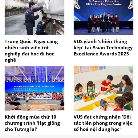
Trung Quốc: Ngày càng
VUS giành 'chiến thắng
nhiều sinh viên tốt
kép' tại Asian Technology
nghiệp đại học đi học
Excellence Awards 2025
nghề
Khởi động mùa thứ 10
VUS đạt chứng nhận 'Đối
chương trình 'Hạt giống
tác tiên phong trong việc
cho Tương lai'
số hoá nội dung học'