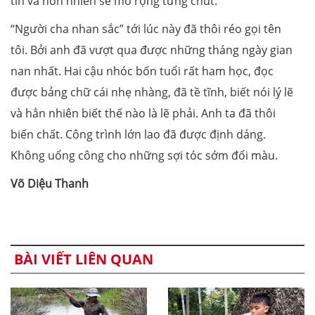
tin và hồn nhiên sẽ mở rộng từng chút.
“Người cha nhan sắc” tới lúc này đã thôi réo gọi tên
tôi. Bởi anh đã vượt qua được những tháng ngày gian
nan nhất. Hai cậu nhóc bốn tuổi rất ham học, đọc
được bảng chữ cái nhẹ nhàng, đã tề tĩnh, biết nói lý lẽ
và hẳn nhiên biết thế nào là lẽ phải. Anh ta đã thôi
biến chất. Công trình lớn lao đã được định dáng.
Không uổng công cho những sợi tóc sớm đổi màu.
Võ Diệu Thanh
BÀI VIẾT LIÊN QUAN