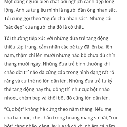
Một dáng người biến chất bởi nghịch cảnh đẹp lồng
lộng. Anh ta tự giễu mình là người đàn ông nhan sắc.
Tôi cũng gọi theo “người cha nhan sắc”. Nhưng cái
“sắc đẹp” của người cha đó là có thật.
Tôi thường tiếp xúc với những đứa trẻ tăng động
thiếu tập trung, cảm nhận các bé tuy đã lên ba, lên
năm, thậm chí lên mười nhưng não bộ chưa đủ chín
tháng mười ngày. Những đứa trẻ bình thường khi
chào đời trí não đã cứng cáp trong hình dạng rất rõ
ràng và cứ thế nó lớn dần lên. Những đứa trẻ tự kỷ
thể tăng động hay thụ động thì như cục bột nhão
nhoẹt, chèm bẹp và khối bột đó cũng lớn dần lên.
“Cục bột” không hề cứng theo năm tháng. Nếu mẹ
cha bao bọc, che chắn trong hoang mang sợ hãi, “cục
bột” càng nhão, càng lầy lụa và có khi nhiễm cả nấm