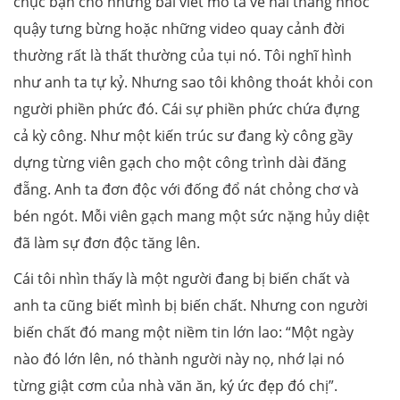
chục bận cho những bài viết mô tả về hai thằng nhóc
quậy tưng bừng hoặc những video quay cảnh đời
thường rất là thất thường của tụi nó. Tôi nghĩ hình
như anh ta tự kỷ. Nhưng sao tôi không thoát khỏi con
người phiền phức đó. Cái sự phiền phức chứa đựng
cả kỳ công. Như một kiến trúc sư đang kỳ công gầy
dựng từng viên gạch cho một công trình dài đăng
đẵng. Anh ta đơn độc với đống đổ nát chỏng chơ và
bén ngót. Mỗi viên gạch mang một sức nặng hủy diệt
đã làm sự đơn độc tăng lên.
Cái tôi nhìn thấy là một người đang bị biến chất và
anh ta cũng biết mình bị biến chất. Nhưng con người
biến chất đó mang một niềm tin lớn lao: “Một ngày
nào đó lớn lên, nó thành người này nọ, nhớ lại nó
từng giật cơm của nhà văn ăn, ký ức đẹp đó chị”.