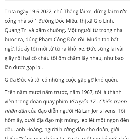
Trưa ngày 19.6.2022, chú Thắng lái xe, dừng lại trước
cổng nhà số 1 đường Dốc Miếu, thị xã Gio Linh,
Quảng Trị và bấm chuông. Một người từ trong nhà
bước ra, đúng Phạm Công Đức rồi. Muốn tạo bất
ngờ, lúc ấy tôi mới từ từ ra khỏi xe. Đức sững lại vài
giây rồi hai cô cháu tôi ôm chầm lấy nhau, như bao
lần được gặp lại.
Giữa Đức và tôi có những cuộc gặp gỡ khó quên.
Trên năm mươi năm trước, năm 1967, tôi là thành
viên trong đoàn quay phim
Vĩ tuyến 17 - Chiến tranh
nhân dân
của đạo diễn người Hà Lan Joris Ivens. Tối
hôm ấy, dưới địa đạo mịt mùng, leo lét một ngọn đèn
dầu, anh Hoàng, người hướng dẫn cho đoàn, giới
thiệu: “Sáng mai chúng ta sẽ gặp một em bé mới chín