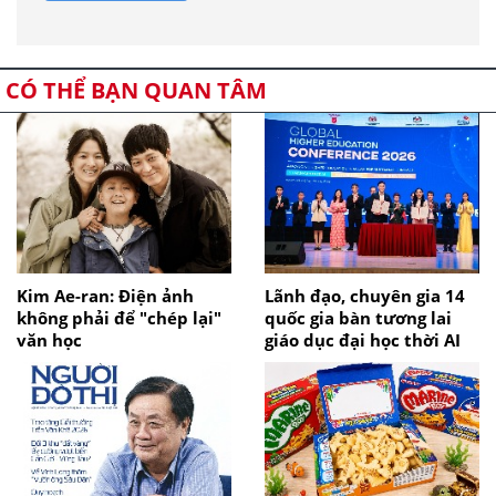
CÓ THỂ BẠN QUAN TÂM
Kim Ae-ran: Điện ảnh
Lãnh đạo, chuyên gia 14
không phải để "chép lại"
quốc gia bàn tương lai
văn học
giáo dục đại học thời AI