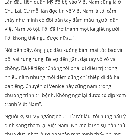
Lần đầu tiên quân Mỹ đổ bộ vào Việt Nam cũng là ở
Chu Lai. Cứ mỗi lần đọc tin về Việt Nam là tôi cảm
thấy như mình có đôi bàn tay đẫm máu người dân
Việt Nam vô tội. Tôi đã trở thành một kẻ giết người.
Tôi không thể ngủ được nữa…”.
Nói đến đấy, ông gục đầu xuống bàn, mái tóc bạc và
đôi vai rung rung. Bà vợ đến gần, đặt tay vỗ vỗ vai
chồng. Bà kể tiếp: “Chồng tôi phải đi điều trị trong
nhiều năm nhưng mỗi đêm cũng chỉ thiếp đi độ hai
ba tiếng. Chuyến đi Venice này cũng nằm trong
chương trình trị bệnh. Không ngờ lại được có dịp xem
tranh Việt Nam”.
Người kỹ sư Mỹ ngẩng đầu: “Từ rất lâu, tôi nung nấu ý
định sang thăm lại Việt Nam. Nhưng lại sợ sự hằn thù
chưa dứt, nhất là sợ phải tận mắt mình thấy những