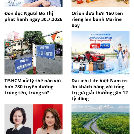
Đón đọc Người Đô Thị
Orion đưa hơn 160 tên
phát hành ngày 30.7.2026
riêng lên bánh Marine
Boy
TP.HCM xử lý thế nào với
Dai-ichi Life Việt Nam tri
hơn 780 tuyến đường
ân khách hàng với tổng
trùng tên, trùng số?
trị giá giải thưởng gần 12
tỷ đồng