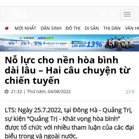
MỚI NHẤT
DÂN SINH
ĐÔ THỊ
DI SẢN
THỊ DÂN
VĂN H
Nỗ lực cho nền hòa bình
dài lâu – Hai câu chuyện từ
chiến tuyến
21:32 | Thứ năm, 04/08/2022
0
LTS: Ngày 25.7.2022, tại Đông Hà - Quảng Trị,
sự kiện “Quảng Trị - Khát vọng hòa bình”
được tổ chức với nhiều tham luận của các đại
biểu trong và ngoài nước.