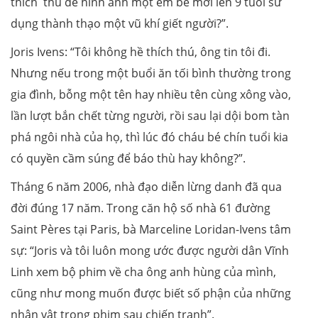
thích thú để hình ảnh một em bé mới lên 9 tuổi sử
dụng thành thạo một vũ khí giết người?”.
Joris Ivens: “Tôi không hề thích thú, ông tin tôi đi.
Nhưng nếu trong một buổi ăn tối bình thường trong
gia đình, bỗng một tên hay nhiều tên cùng xông vào,
lần lượt bắn chết từng người, rồi sau lại dội bom tàn
phá ngôi nhà của họ, thì lúc đó cháu bé chín tuổi kia
có quyền cầm súng để báo thù hay không?”.
Tháng 6 năm 2006, nhà đạo diễn lừng danh đã qua
đời đúng 17 năm. Trong căn hộ số nhà 61 đường
Saint Pères tại Paris, bà Marceline Loridan-Ivens tâm
sự: “Joris và tôi luôn mong ước được người dân Vĩnh
Linh xem bộ phim về cha ông anh hùng của mình,
cũng như mong muốn được biết số phận của những
nhân vật trong phim sau chiến tranh”.