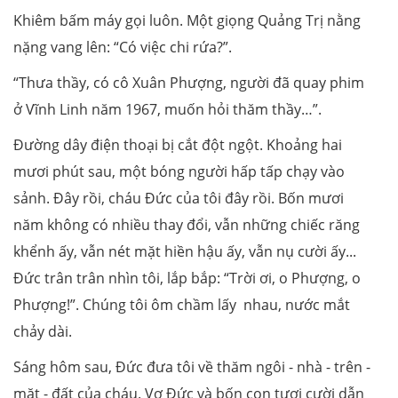
Khiêm bấm máy gọi luôn. Một giọng Quảng Trị nằng
nặng vang lên: “Có việc chi rứa?”.
“Thưa thầy, có cô Xuân Phượng, người đã quay phim
ở Vĩnh Linh năm 1967, muốn hỏi thăm thầy…”.
Đường dây điện thoại bị cắt đột ngột. Khoảng hai
mươi phút sau, một bóng người hấp tấp chạy vào
sảnh. Đây rồi, cháu Đức của tôi đây rồi. Bốn mươi
năm không có nhiều thay đổi, vẫn những chiếc răng
khểnh ấy, vẫn nét mặt hiền hậu ấy, vẫn nụ cười ấy...
Đức trân trân nhìn tôi, lắp bắp: “Trời ơi, o Phượng, o
Phượng!”. Chúng tôi ôm chầm lấy nhau, nước mắt
chảy dài.
Sáng hôm sau, Đức đưa tôi về thăm ngôi - nhà - trên -
mặt - đất của cháu. Vợ Đức và bốn con tươi cười dẫn