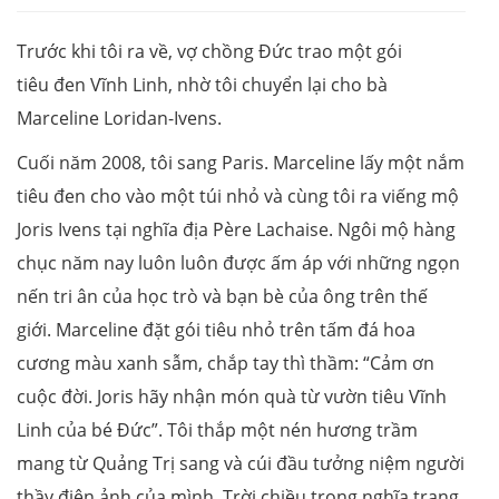
Trước khi tôi ra về, vợ chồng Đức trao một gói
tiêu đen Vĩnh Linh, nhờ tôi chuyển lại cho bà
Marceline Loridan-Ivens.
Cuối năm 2008, tôi sang Paris. Marceline lấy một nắm
tiêu đen cho vào một túi nhỏ và cùng tôi ra viếng mộ
Joris Ivens tại nghĩa địa Père Lachaise. Ngôi mộ hàng
chục năm nay luôn luôn được ấm áp với những ngọn
nến tri ân của học trò và bạn bè của ông trên thế
giới. Marceline đặt gói tiêu nhỏ trên tấm đá hoa
cương màu xanh sẫm, chắp tay thì thầm: “Cảm ơn
cuộc đời. Joris hãy nhận món quà từ vườn tiêu Vĩnh
Linh của bé Đức”. Tôi thắp một nén hương trầm
mang từ Quảng Trị sang và cúi đầu tưởng niệm người
thầy điện ảnh của mình. Trời chiều trong nghĩa trang