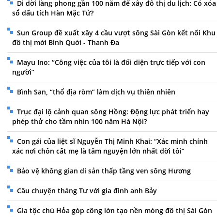
Di dời làng phong gần 100 năm để xây đô thị du lịch: Có xóa
sổ dấu tích Hàn Mặc Tử?
Sun Group đề xuất xây 4 cầu vượt sông Sài Gòn kết nối Khu
đô thị mới Bình Quới - Thanh Đa
Mayu Ino: “Công việc của tôi là đối diện trực tiếp với con
người”
Bình San, “thổ địa ròm” làm dịch vụ thiên nhiên
Trục đại lộ cảnh quan sông Hồng: Động lực phát triển hay
phép thử cho tầm nhìn 100 năm Hà Nội?
Con gái của liệt sĩ Nguyễn Thị Minh Khai: “Xác minh chính
xác nơi chôn cất mẹ là tâm nguyện lớn nhất đời tôi”
Bảo vệ không gian di sản thấp tầng ven sông Hương
Câu chuyện tháng Tư với gia đình anh Bảy
Gia tộc chú Hỏa góp công lớn tạo nền móng đô thị Sài Gòn