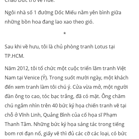
Chào Đức trở về Huế.
Ngôi nhà số 1 đường Dốc Miếu nằm yên bình giữa
những bồn hoa đang lao xao theo gió.
*
Sau khi về hưu, tôi là chủ phòng tranh Lotus tại
TP.HCM.
Năm 2012, tôi tổ chức một cuộc triển lãm tranh Việt
Nam tại Venice (Ý). Trong suốt mười ngày, một khách
đến xem tranh làm tôi chú ý. Cửa vừa mở, một người
đàn ông to cao, tóc bạc trắng, đã có mặt. Ông chăm
chú ngắm nhìn trên 40 bức ký họa chiến tranh vẽ tại
chỗ ở Vĩnh Linh, Quảng Bình của cố họa sĩ Phạm
Thanh Tâm. Những bức ký họa sáng tác trong tiếng
bom rơi đạn nổ, giấy vẽ thì đủ các cỡ các loại, có bức