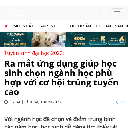
MỚI NHẤT
DÂN SINH
ĐÔ THỊ
DI SẢN
THỊ DÂN
VĂN H
Tuyển sinh đại học 2022:
Ra mắt ứng dụng giúp học
sinh chọn ngành học phù
hợp với cơ hội trúng tuyển
cao
17:34 | Thứ ba, 19/04/2022
0
Với ngành học đã chọn và điểm trung bình
các năm học, học sinh dễ dàng tìm thấy tất