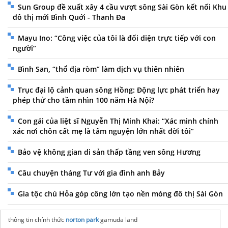
Sun Group đề xuất xây 4 cầu vượt sông Sài Gòn kết nối Khu
đô thị mới Bình Quới - Thanh Đa
Mayu Ino: “Công việc của tôi là đối diện trực tiếp với con
người”
Bình San, “thổ địa ròm” làm dịch vụ thiên nhiên
Trục đại lộ cảnh quan sông Hồng: Động lực phát triển hay
phép thử cho tầm nhìn 100 năm Hà Nội?
Con gái của liệt sĩ Nguyễn Thị Minh Khai: “Xác minh chính
xác nơi chôn cất mẹ là tâm nguyện lớn nhất đời tôi”
Bảo vệ không gian di sản thấp tầng ven sông Hương
Câu chuyện tháng Tư với gia đình anh Bảy
Gia tộc chú Hỏa góp công lớn tạo nền móng đô thị Sài Gòn
thông tin chính thức
norton park
gamuda land