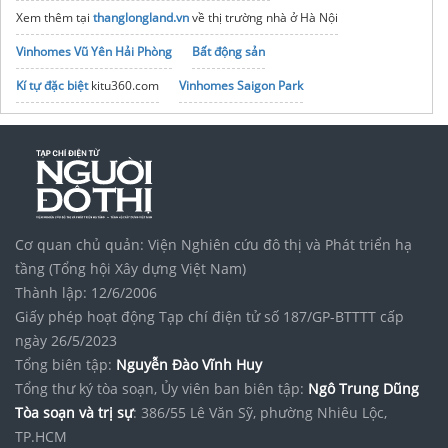
Xem thêm tại
thanglongland.vn
về thị trường nhà ở Hà Nội
Vinhomes Vũ Yên Hải Phòng
Bất động sản
Kí tự đặc biệt
kitu360.com
Vinhomes Saigon Park
Phần mềm kế toán offline
noxh K Home Avenue Nhơn Trạch
Tập đoàn Bcons Group
Mẫu
đồng phục du lịch
cho công ty
Tìm thuê
vps vn
tốt
Bảng Giá
VPS Giá Rẻ
Chất Lượng
Máy Trạm
Dell Precision 5690
Core Ultra, Giá tốt
Cơ quan chủ quản: Viện Nghiên cứu đô thị và Phát triển hạ
tầng (Tổng hội Xây dựng Việt Nam)
Thành lập: 12/6/2006
Giấy phép hoạt động Tạp chí điện tử số 187/GP-BTTTT cấp
ngày 26/5/2023
Tổng biên tập:
Nguyễn Đào Vĩnh Huy
Tổng thư ký tòa soạn, Ủy viên ban biên tập:
Ngô Trung Dũng
Tòa soạn và trị sự
: 386/55 Lê Văn Sỹ, phường Nhiêu Lộc,
TP.HCM