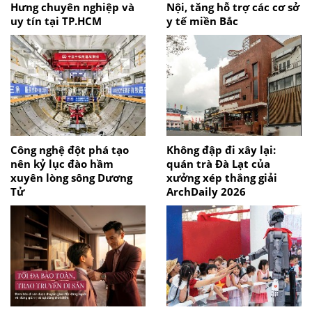
Hưng chuyên nghiệp và
Nội, tăng hỗ trợ các cơ sở
uy tín tại TP.HCM
y tế miền Bắc
Công nghệ đột phá tạo
Không đập đi xây lại:
nên kỷ lục đào hầm
quán trà Đà Lạt của
xuyên lòng sông Dương
xưởng xép thắng giải
Tử
ArchDaily 2026