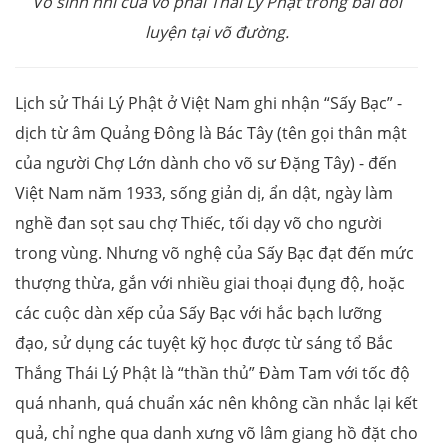
Võ sinh nhí của võ phái Thái Lý Phật trong bài đối
luyện tại võ đường.
Lịch sử Thái Lý Phật ở Việt Nam ghi nhận “Sấy Bạc” -
dịch từ âm Quảng Đông là Bác Tây (tên gọi thân mật
của người Chợ Lớn dành cho võ sư Đặng Tây) - đến
Việt Nam năm 1933, sống giản dị, ẩn dật, ngày làm
nghề đan sọt sau chợ Thiếc, tối dạy võ cho người
trong vùng. Nhưng võ nghệ của Sấy Bạc đạt đến mức
thượng thừa, gắn với nhiều giai thoại đụng độ, hoặc
các cuộc dàn xếp của Sấy Bạc với hắc bạch lưỡng
đạo, sử dụng các tuyệt kỹ học được từ sáng tổ Bắc
Thắng Thái Lý Phật là “thần thủ” Đàm Tam với tốc độ
quá nhanh, quá chuẩn xác nên không cần nhắc lại kết
quả, chỉ nghe qua danh xưng võ lâm giang hồ đặt cho