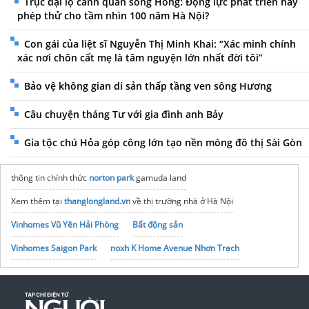
Trục đại lộ cảnh quan sông Hồng: Động lực phát triển hay
phép thử cho tầm nhìn 100 năm Hà Nội?
Con gái của liệt sĩ Nguyễn Thị Minh Khai: “Xác minh chính
xác nơi chôn cất mẹ là tâm nguyện lớn nhất đời tôi”
Bảo vệ không gian di sản thấp tầng ven sông Hương
Câu chuyện tháng Tư với gia đình anh Bảy
Gia tộc chú Hỏa góp công lớn tạo nền móng đô thị Sài Gòn
thông tin chính thức
norton park
gamuda land
Xem thêm tại
thanglongland.vn
về thị trường nhà ở Hà Nội
Vinhomes Vũ Yên Hải Phòng
Bất động sản
Vinhomes Saigon Park
noxh K Home Avenue Nhơn Trạch
Tập đoàn Bcons Group
XSDL
trực tiếp