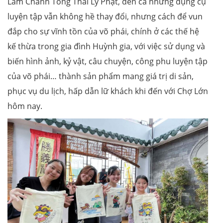
Lâm Chánh Tông Thái Lý Phật, đến cả những dụng cụ
luyện tập vẫn không hề thay đổi, nhưng cách để vun
đắp cho sự vĩnh tồn của võ phái, chính ở các thế hệ
kế thừa trong gia đình Huỳnh gia, với việc sử dụng và
biến hình ảnh, kỷ vật, câu chuyện, công phu luyện tập
của võ phái… thành sản phẩm mang giá trị di sản,
phục vụ du lịch, hấp dẫn lữ khách khi đến với Chợ Lớn
hôm nay.