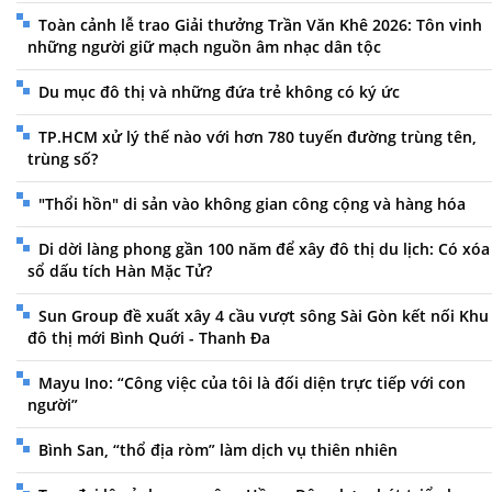
Toàn cảnh lễ trao Giải thưởng Trần Văn Khê 2026: Tôn vinh
những người giữ mạch nguồn âm nhạc dân tộc
Du mục đô thị và những đứa trẻ không có ký ức
TP.HCM xử lý thế nào với hơn 780 tuyến đường trùng tên,
trùng số?
"Thổi hồn" di sản vào không gian công cộng và hàng hóa
Di dời làng phong gần 100 năm để xây đô thị du lịch: Có xóa
sổ dấu tích Hàn Mặc Tử?
Sun Group đề xuất xây 4 cầu vượt sông Sài Gòn kết nối Khu
đô thị mới Bình Quới - Thanh Đa
Mayu Ino: “Công việc của tôi là đối diện trực tiếp với con
người”
Bình San, “thổ địa ròm” làm dịch vụ thiên nhiên