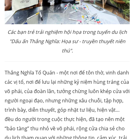
Các bạn trẻ trải nghiệm hội họa trong tuyến du lịch
"Dấu ấn Thắng Nghĩa: Họa sư - truyền thuyết niên
thú".
Thắng Nghĩa Tổ Quán - một nơi để tôn thờ, vinh danh
các vị tổ, nơi để lưu lại những kỷ niệm hùng tráng của
võ phái, của đoàn lân, tưởng chừng luôn khép cửa với
người ngoại đạo, nhưng những xâu chuỗi, tập hợp,
trình bày, diễn thuyết, góp nhặt tư liệu, hiện vật…
đều do người trong cuộc thực hiện, đã tạo nên một
“bảo tàng” thu nhỏ về võ phái, rộng cửa chia sẻ cho
du lịch tham quan với những thông tin, cảm xúc, trải