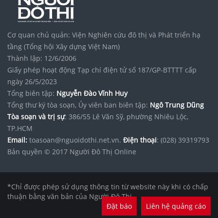
Cơ quan chủ quản: Viện Nghiên cứu đô thị và Phát triển hạ
tầng (Tổng hội Xây dựng Việt Nam)
Thành lập: 12/6/2006
Giấy phép hoạt động Tạp chí điện tử số 187/GP-BTTTT cấp
ngày 26/5/2023
Tổng biên tập:
Nguyễn Đào Vĩnh Huy
Tổng thư ký tòa soạn, Ủy viên ban biên tập:
Ngô Trung Dũng
Tòa soạn và trị sự
: 386/55 Lê Văn Sỹ, phường Nhiêu Lộc,
TP.HCM
Email:
toasoan@nguoidothi.net.vn.
Điện thoại
: (028) 39319793
Bản quyền © 2017 Người Đô Thị Online
*Chỉ được phép sử dụng thông tin từ website này khi có chấp
thuận bằng văn bản của Người Đô Thị.
Đặt báo
Liên hệ quảng cáo