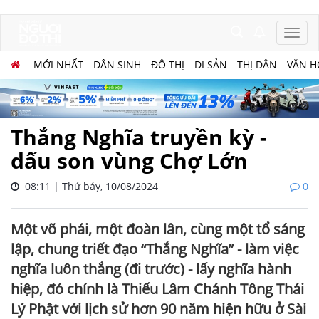
MỚI NHẤT
DÂN SINH
ĐÔ THỊ
DI SẢN
THỊ DÂN
VĂN H
Thắng Nghĩa truyền kỳ -
dấu son vùng Chợ Lớn
08:11 | Thứ bảy, 10/08/2024
0
Một võ phái, một đoàn lân, cùng một tổ sáng
lập, chung triết đạo “Thắng Nghĩa” - làm việc
nghĩa luôn thắng (đi trước) - lấy nghĩa hành
hiệp, đó chính là Thiếu Lâm Chánh Tông Thái
Lý Phật với lịch sử hơn 90 năm hiện hữu ở Sài