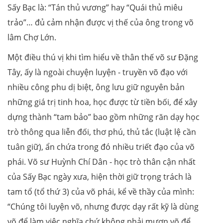
Sấy Bạc là: “Tán thủ vương” hay “Quái thủ miêu
trảo”… đủ cảm nhận được vị thế của ông trong võ
lâm Chợ Lớn.
Một điều thú vị khi tìm hiểu về thân thế võ sư Đặng
Tây, ấy là ngoài chuyện luyện - truyền võ đạo với
nhiều công phu dị biệt, ông lưu giữ nguyên bản
những giá trị tinh hoa, học được từ tiền bối, để xây
dựng thành “tam bảo” bao gồm những răn dạy học
trò thông qua liễn đối, thơ phú, thủ tắc (luật lệ cần
tuân giữ), ẩn chứa trong đó nhiều triết đạo của võ
phái. Võ sư Huỳnh Chí Dân - học trò thân cận nhất
của Sấy Bạc ngày xưa, hiện thời giữ trọng trách là
tam tổ (tổ thứ 3) của võ phái, kể về thầy của mình:
“Chúng tôi luyện võ, nhưng được dạy rất kỹ là dùng
võ để làm việc nghĩa chứ không phải mượn võ để