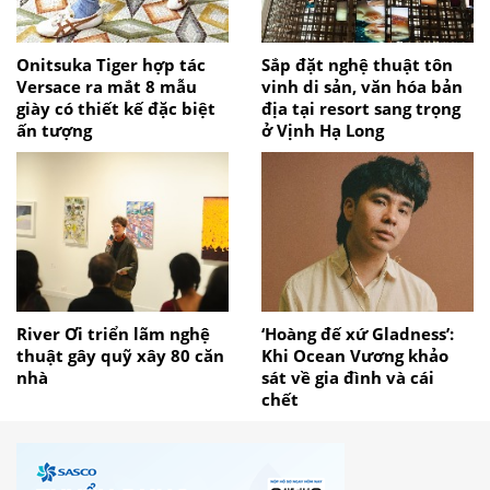
Onitsuka Tiger hợp tác
Sắp đặt nghệ thuật tôn
Versace ra mắt 8 mẫu
vinh di sản, văn hóa bản
giày có thiết kế đặc biệt
địa tại resort sang trọng
ấn tượng
ở Vịnh Hạ Long
River Ơi triển lãm nghệ
‘Hoàng đế xứ Gladness’:
thuật gây quỹ xây 80 căn
Khi Ocean Vương khảo
nhà
sát về gia đình và cái
chết