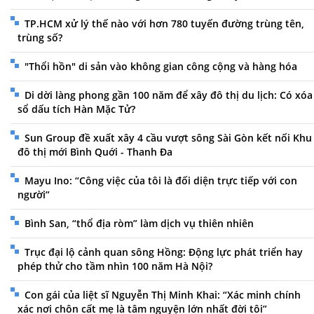
TP.HCM xử lý thế nào với hơn 780 tuyến đường trùng tên,
trùng số?
"Thổi hồn" di sản vào không gian công cộng và hàng hóa
Di dời làng phong gần 100 năm để xây đô thị du lịch: Có xóa
sổ dấu tích Hàn Mặc Tử?
Sun Group đề xuất xây 4 cầu vượt sông Sài Gòn kết nối Khu
đô thị mới Bình Quới - Thanh Đa
Mayu Ino: “Công việc của tôi là đối diện trực tiếp với con
người”
Bình San, “thổ địa ròm” làm dịch vụ thiên nhiên
Trục đại lộ cảnh quan sông Hồng: Động lực phát triển hay
phép thử cho tầm nhìn 100 năm Hà Nội?
Con gái của liệt sĩ Nguyễn Thị Minh Khai: “Xác minh chính
xác nơi chôn cất mẹ là tâm nguyện lớn nhất đời tôi”