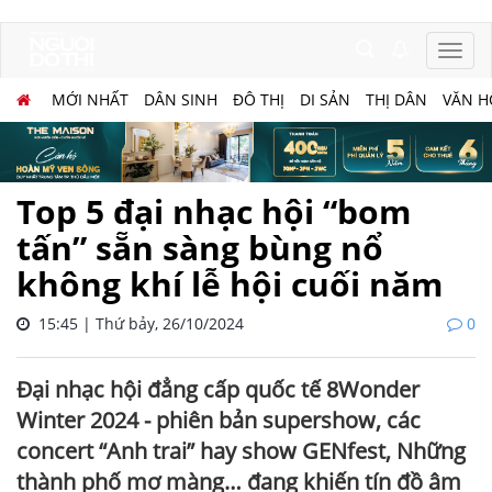
MỚI NHẤT
DÂN SINH
ĐÔ THỊ
DI SẢN
THỊ DÂN
VĂN H
Top 5 đại nhạc hội “bom
tấn” sẵn sàng bùng nổ
không khí lễ hội cuối năm
15:45 | Thứ bảy, 26/10/2024
0
Đại nhạc hội đẳng cấp quốc tế 8Wonder
Winter 2024 - phiên bản supershow, các
concert “Anh trai” hay show GENfest, Những
thành phố mơ màng… đang khiến tín đồ âm