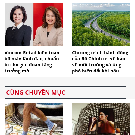
Vincom Retail kiện toàn
Chương trình hành động
bộ máy lãnh đạo, chuẩn
của Bộ Chính trị về bảo
bị cho giai đoạn tăng
vệ môi trường và ứng
trưởng mới
phó biến đổi khí hậu
CÙNG CHUYÊN MỤC