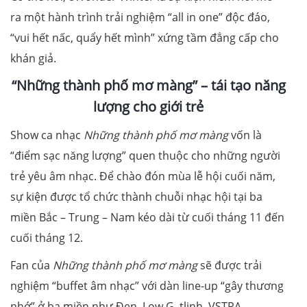
ra một hành trình trải nghiệm “all in one” độc đáo,
“vui hết nấc, quẩy hết mình” xứng tầm đẳng cấp cho
khán giả.
“Những thành phố mơ màng”
– tái tạo năng
lượng cho giới trẻ
Show ca nhạc
Những thành phố mơ màng
vốn là
“điểm sạc năng lượng” quen thuộc cho những người
trẻ yêu âm nhạc. Để chào đón mùa lễ hội cuối năm,
sự kiện được tổ chức thành chuỗi nhạc hội tại ba
miền Bắc – Trung – Nam kéo dài từ cuối tháng 11 đến
cuối tháng 12.
Fan của
Những thành phố mơ màng
sẽ được trải
nghiệm “buffet âm nhạc” với dàn line-up “gây thương
nhớ” ở ba miền như Đen, Low G, tlinh, VSTRA,