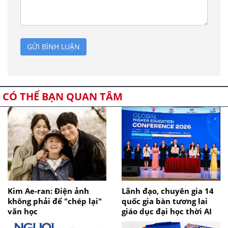
GỬI BÌNH LUẬN
CÓ THỂ BẠN QUAN TÂM
Kim Ae-ran: Điện ảnh
Lãnh đạo, chuyên gia 14
không phải để "chép lại"
quốc gia bàn tương lai
văn học
giáo dục đại học thời AI