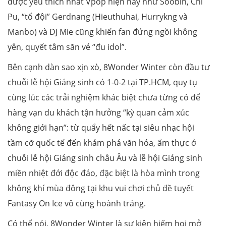
được yêu thích nhất Vpop hiện nay như Soobin, Chi
Pu, “tổ đội” Gerdnang (Hieuthuhai, Hurrykng và
Manbo) và DJ Mie cũng khiến fan đứng ngồi không
yên, quyết tâm săn vé “đu idol”.
Bên cạnh dàn sao xịn xò, 8Wonder Winter còn đầu tư
chuỗi lễ hội Giáng sinh có 1-0-2 tại TP.HCM, quy tụ
cùng lúc các trải nghiệm khác biệt chưa từng có để
hàng vạn du khách tận hưởng “kỳ quan cảm xúc
không giới hạn”: từ quẩy hết nấc tại siêu nhạc hội
tầm cỡ quốc tế đến khám phá văn hóa, ẩm thực ở
chuỗi lễ hội Giáng sinh châu Âu và lễ hội Giáng sinh
miền nhiệt đới độc đáo, đặc biệt là hòa mình trong
không khí mùa đông tại khu vui chơi chủ đề tuyết
Fantasy On Ice vô cùng hoành tráng.
Có thể nói, 8Wonder Winter là sự kiện hiếm hoi mở