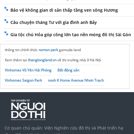
Bảo vệ không gian di sản thấp tầng ven sông Hương
Câu chuyện tháng Tư với gia đình anh Bảy
Gia tộc chú Hỏa góp công lớn tạo nền móng đô thị Sài Gòn
thông tin chính thức
norton park
gamuda land
Xem thêm tại
thanglongland.vn
về thị trường nhà ở Hà Nội
Vinhomes Vũ Yên Hải Phòng
Bất động sản
Vinhomes Saigon Park
noxh K Home Avenue Nhơn Trạch
Tập đoàn Bcons Group
Cơ quan chủ quản: Viện Nghiên cứu đô thị và Phát triển hạ