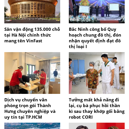
Sân vận động 135.000 chỗ
Bắc Ninh công bố Quy
tại Hà Nội chính thức
hoạch chung đô thị, đón
mang tên VinFast
nhận quyết định đạt đô
thị loại I
Dịch vụ chuyển văn
Tưởng mất khả năng đi
phòng trọn gói Thành
lại, cụ bà phục hồi thần
Hưng chuyên nghiệp và
kì sau thay khớp gối bằng
uy tín tại TP.HCM
robot CORI