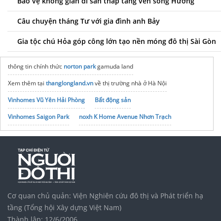
Bảo vệ không gian di sản thấp tầng ven sông Hương
Câu chuyện tháng Tư với gia đình anh Bảy
Gia tộc chú Hỏa góp công lớn tạo nền móng đô thị Sài Gòn
thông tin chính thức
norton park
gamuda land
Xem thêm tại
thanglongland.vn
về thị trường nhà ở Hà Nội
Vinhomes Vũ Yên Hải Phòng
Bất động sản
Vinhomes Saigon Park
noxh K Home Avenue Nhơn Trạch
Tập đoàn Bcons Group
Cơ quan chủ quản: Viện Nghiên cứu đô thị và Phát triển hạ
tầng (Tổng hội Xây dựng Việt Nam)
Thành lập: 12/6/2006