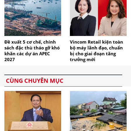
Đề xuất 5 cơ chế, chính
Vincom Retail kiện toàn
sách đặc thù tháo gỡ khó
bộ máy lãnh đạo, chuẩn
khăn các dự án APEC
bị cho giai đoạn tăng
2027
trưởng mới
CÙNG CHUYÊN MỤC