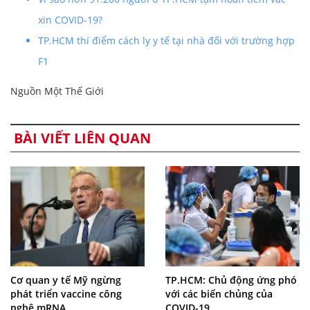
xin COVID-19?
TP.HCM thí điểm cách ly y tế tại nhà đối với trường hợp
F1
Nguồn Một Thế Giới
BÀI VIẾT LIÊN QUAN
Cơ quan y tế Mỹ ngừng
TP.HCM: Chủ động ứng phó
phát triển vaccine công
với các biến chủng của
nghệ mRNA
COVID-19