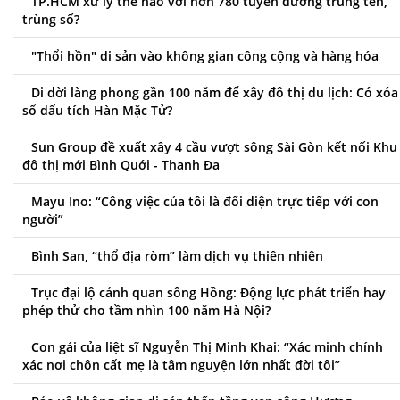
TP.HCM xử lý thế nào với hơn 780 tuyến đường trùng tên,
trùng số?
"Thổi hồn" di sản vào không gian công cộng và hàng hóa
Di dời làng phong gần 100 năm để xây đô thị du lịch: Có xóa
sổ dấu tích Hàn Mặc Tử?
Sun Group đề xuất xây 4 cầu vượt sông Sài Gòn kết nối Khu
đô thị mới Bình Quới - Thanh Đa
Mayu Ino: “Công việc của tôi là đối diện trực tiếp với con
người”
Bình San, “thổ địa ròm” làm dịch vụ thiên nhiên
Trục đại lộ cảnh quan sông Hồng: Động lực phát triển hay
phép thử cho tầm nhìn 100 năm Hà Nội?
Con gái của liệt sĩ Nguyễn Thị Minh Khai: “Xác minh chính
xác nơi chôn cất mẹ là tâm nguyện lớn nhất đời tôi”