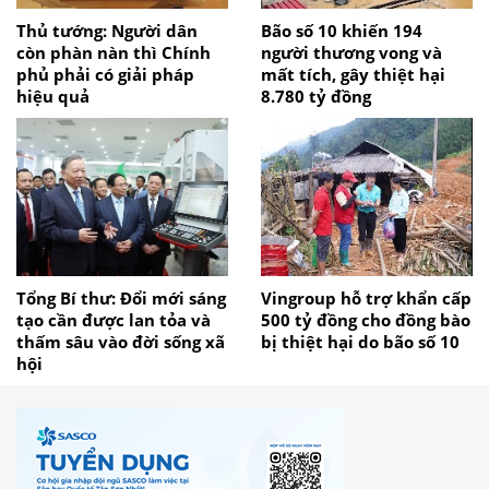
Thủ tướng: Người dân
Bão số 10 khiến 194
còn phàn nàn thì Chính
người thương vong và
phủ phải có giải pháp
mất tích, gây thiệt hại
hiệu quả
8.780 tỷ đồng
Tổng Bí thư: Đổi mới sáng
Vingroup hỗ trợ khẩn cấp
tạo cần được lan tỏa và
500 tỷ đồng cho đồng bào
thấm sâu vào đời sống xã
bị thiệt hại do bão số 10
hội